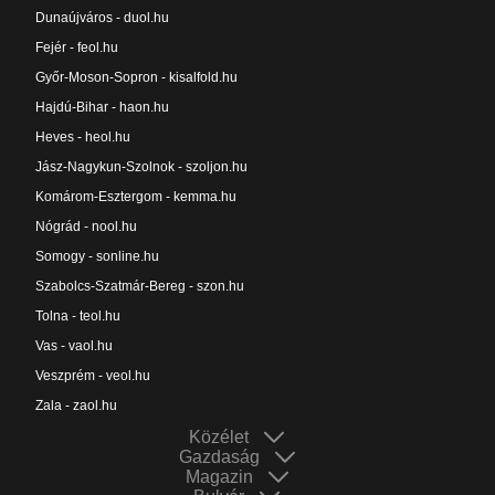
Dunaújváros - duol.hu
Fejér - feol.hu
Győr-Moson-Sopron - kisalfold.hu
Hajdú-Bihar - haon.hu
Heves - heol.hu
Jász-Nagykun-Szolnok - szoljon.hu
Komárom-Esztergom - kemma.hu
Nógrád - nool.hu
Somogy - sonline.hu
Szabolcs-Szatmár-Bereg - szon.hu
Tolna - teol.hu
Vas - vaol.hu
Veszprém - veol.hu
Zala - zaol.hu
Közélet
Gazdaság
Magazin