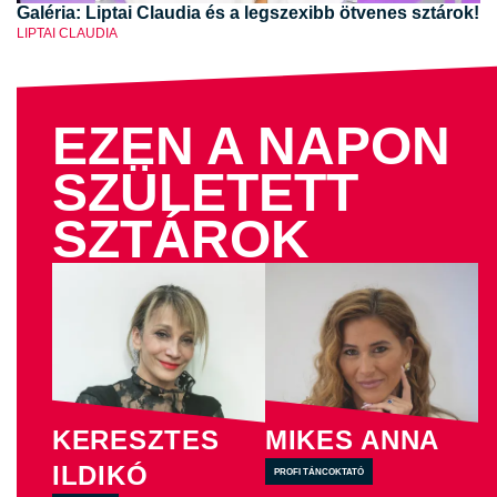
Galéria: Liptai Claudia és a legszexibb ötvenes sztárok!
LIPTAI CLAUDIA
EZEN A NAPON
SZÜLETETT
SZTÁROK
KERESZTES
MIKES ANNA
ILDIKÓ
profi táncoktató