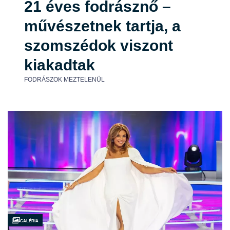
21 éves fodrásznő –
művészetnek tartja, a
szomszédok viszont
kiakadtak
FODRÁSZOK MEZTELENÜL
Galéria