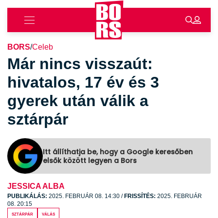
BORS
/
Celeb
Már nincs visszaút:
hivatalos, 17 év és 3
gyerek után válik a
sztárpár
Itt állíthatja be, hogy a Google keresőben
elsők között legyen a Bors
JESSICA ALBA
PUBLIKÁLÁS:
2025. FEBRUÁR 08. 14:30
/
FRISSÍTÉS:
2025. FEBRUÁR
08. 20:15
sztárpár
válás