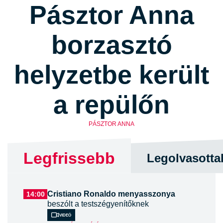
Pásztor Anna
borzasztó
helyzetbe került
a repülőn
PÁSZTOR ANNA
Legfrissebb
Legolvasotta
Cristiano Ronaldo menyasszonya
14:00
beszólt a testszégyenítőknek
Videó