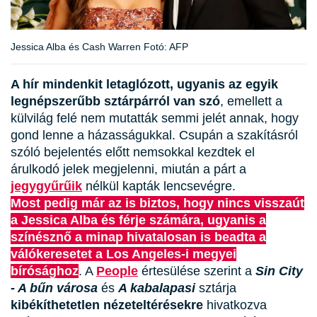
Jessica Alba és Cash Warren Fotó: AFP
A hír mindenkit letaglózott, ugyanis az egyik
legnépszerűbb sztárpárról van szó
, emellett a
külvilág felé nem mutatták semmi jelét annak, hogy
gond lenne a házasságukkal. Csupán a szakításról
szóló bejelentés előtt nemsokkal kezdtek el
árulkodó jelek megjelenni, miután a párt a
jegygyűrűik
nélkül kapták lencsevégre.
Most pedig már az is biztos, hogy nincs visszaút
a Jessica Alba és férje számára, ugyanis a
színésznő a minap hivatalosan is beadta a
válókeresetet a Los Angeles-i megyei
bírósághoz
. A
People
értesülése szerint a
Sin City
- A bűn városa
és
A kabalapasi
sztárja
kibékíthetetlen nézeteltérésekre
hivatkozva