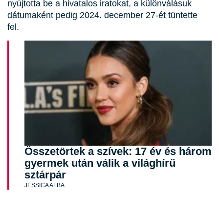
nyújtotta be a hivatalos iratokat, a különválásuk
dátumaként pedig 2024. december 27-ét tüntette
fel.
Összetörtek a szívek: 17 év és három
gyermek után válik a világhírű
sztárpár
JESSICA ALBA