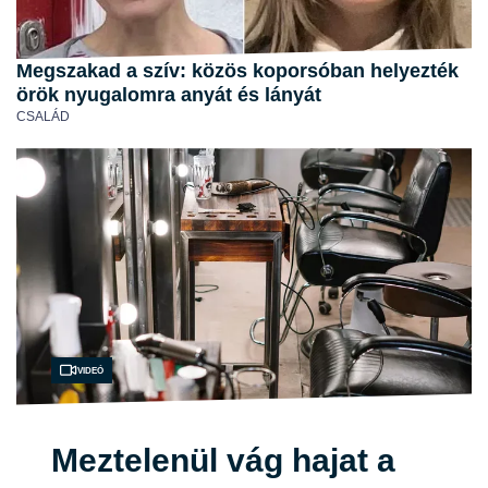
Megszakad a szív: közös koporsóban helyezték
örök nyugalomra anyát és lányát
CSALÁD
Videó
Meztelenül vág hajat a