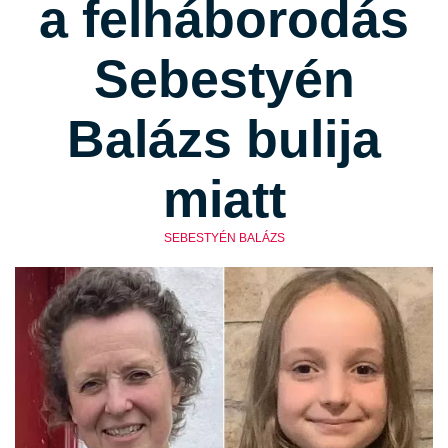
a felháborodás
Sebestyén
Balázs bulija
miatt
SEBESTYÉN BALÁZS