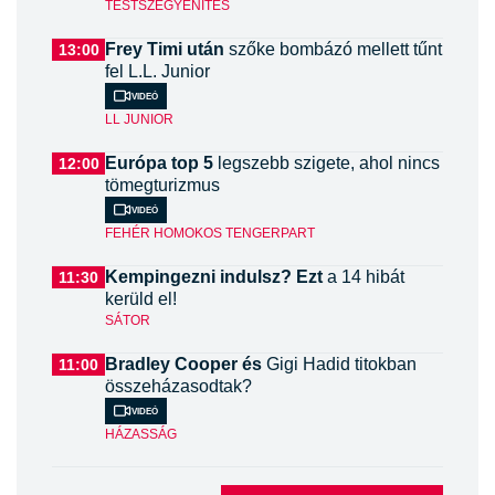
TESTSZÉGYENÍTÉS
Frey Timi után
szőke bombázó mellett tűnt
13:00
fel L.L. Junior
Videó
LL JUNIOR
Európa top 5
legszebb szigete, ahol nincs
12:00
tömegturizmus
Videó
FEHÉR HOMOKOS TENGERPART
Kempingezni indulsz? Ezt
a 14 hibát
11:30
kerüld el!
SÁTOR
Bradley Cooper és
Gigi Hadid titokban
11:00
összeházasodtak?
Videó
HÁZASSÁG