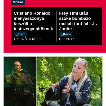
énekesnő
Cristiano Ronaldo
Frey Timi után
menyasszonya
szőke bombázó
beszólt a
mellett tűnt fel L.L.
testszégyenítőknek
Junior
Videó
Videó
TESTSZÉGYENÍTÉS
LL JUNIOR