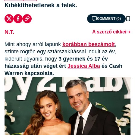
Kibékíthetetlenek a felek.
KOMMENT (0)
N.T.
A szerző cikkei
Mint ahogy arról lapunk
korábban beszámolt
,
szinte rögtön egy sztárszakítással indult az év,
kiderült ugyanis, hogy
3 gyermek és 17 év
házasság után véget ért
Jessica Alba
és Cash
Warren kapcsolata.