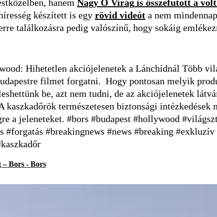
testközelben, hanem
Nagy Ő Virág
is összefutott a vol
híresség készített is egy
rövid videót
a nem mindennapi
 erre találkozásra pedig valószínű, hogy sokáig emlékez
wood: Hihetetlen akciójelenetek a Lánchídnál Több vil
Budapestre filmet forgatni. Hogy pontosan melyik prod
leshettünk be, azt nem tudni, de az akciójelenetek látv
A kaszkadőrök természetesen biztonsági intézkedések m
gre a jeleneteket. #bors #budapest #hollywood #világsz
s #forgatás #breakingnews #news #breaking #exkluzív
#kaszkadőr
 – Bors - Bors