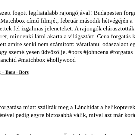
zett fogott legfiatalabb rajongójával! Budapesten forg
 Matchbox című filmjét, február második hétvégéjén a
ttek fel izgalmas jeleneteket. A rajongók elárasztották
ret, mindenki látni akarta a világsztárt. Cena forgatás 
tett amire senki nem számított: váratlanul odaszaladt e
ogy személyesen üdvözölje. #bors #johncena #forgatas
lanchid #matchbox #hollywood
 – Bors - Bors
forgatása miatt szállták meg a Lánchidat a helikopter
étével pedig egyre biztosabbá válik, mivel azt már korá