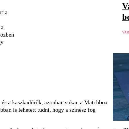
V
atja
b
 a
VAR
közben
gy
ek és a kaszkadőrök, azonban sokan a Matchbox
bban is lehetett tudni, hogy a színész fog