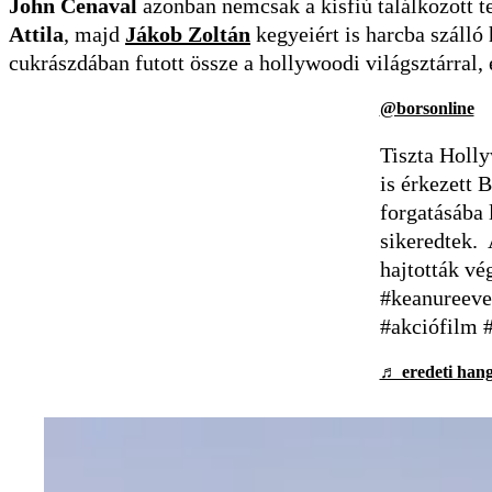
John Cenaval
azonban nemcsak a kisfiú találkozott 
Attila
, majd
Jákob Zoltán
kegyeiért is harcba szálló 
cukrászdában futott össze a hollywoodi világsztárral,
@borsonline
Tiszta Holly
is érkezett 
forgatásába 
sikeredtek. 
hajtották vé
#keanureeve
#akciófilm 
♬ eredeti hang