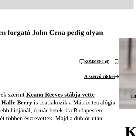
ten forgató John Cena pedig olyan
KOMMENT (0)
A szerző cikkei
rek szerint
Keanu Reeves
stábja vette
n
Halle Berry
is csatlakozik a Mátrix tetralógia
ebb hídjánál, ő már hetek óta Budapesten
t többen észrevették. Majd a dublőr után
K