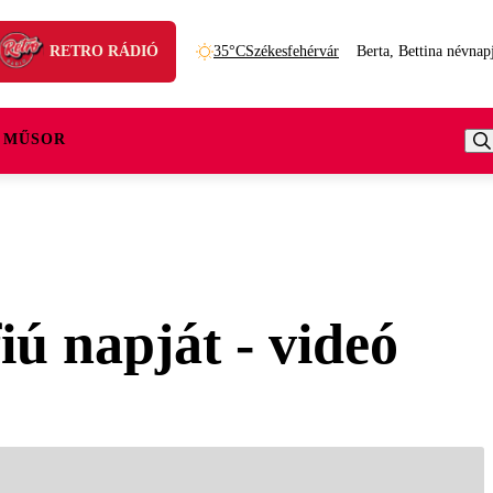
RETRO RÁDIÓ
35°C
Székesfehérvár
Berta, Bettina névnap
 MŰSOR
ú napját - videó