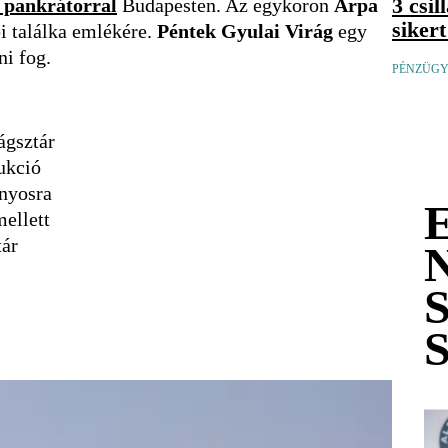
3 csi
t pankrátorral
Budapesten. Az egykoron
Árpa
siker
 találka emlékére.
Péntek Gyulai Virág
egy
ni fog.
PÉNZÜGYI
ágsztár
ukció
ányosra
ellett
tár