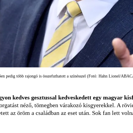
ően pedig több rajongó is összefuthatott a színésszel (Fotó: Hahn Lionel/ABA
agyon kedves gesztussal kedveskedett egy magyar kis
 forgatást néző, tömegben várakozó kisgyerekkel. A rövi
tett az öröm a családban az eset után. Sok fan lett vol