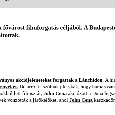
a fővárost filmforgatás céljából. A Budapes
ítottak.
tványos akciójeleneteket forgattak a Lánchídon.
A hí
rnyékét.
De arról is szólnak pletykák, hogy hamarosa
kból lett filmsztár,
John Cena
akciózott a Duna legsz
ek vonzották a járőkelőket, ahol
John Cena
kaszkadőré