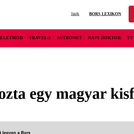
Játék
BORS LEXIKON
ÉLETMÓD
TRAVELO
ASTRONET
NAPI DOKTOR
TV
ta egy magyar kisfi
tt legyen a Bors