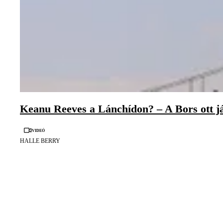
Keanu Reeves a Lánchídon? – A Bors ott jár
Videó
HALLE BERRY