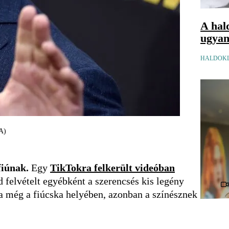
A hal
ugyana
HALDOKL
CA)
fiúnak.
Egy
TikTokra felkerült videóban
d felvételt egyébként a szerencsés kis legény
na még a fiúcska helyében, azonban a színésznek