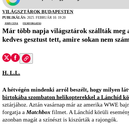
VILÁGSZTÁROK BUDAPESTEN
PUBLIKÁLÁS:
2025. FEBRUÁR 10. 19:20
John Cena
filmforgatás
Már több napja világsztárok szállták meg 
kedves gesztust tett, amire sokan nem szám
H. L.L.
A hétvégén mindenki arról beszélt, hogy milyen lá
birtokába szombaton helikopterekkel a Lánchíd kö
sztárjához. Aztán vasárnap már az amerika WWE bajno
forgatja a
Matchbox
filmet. A Lánchíd körüli esemény
azonban magát a színészt is kiszúrták a rajongók.