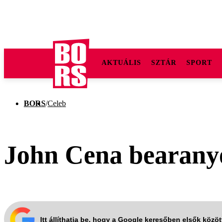
AKTUÁLIS
SZTÁR
SPORT
BORS
/
Celeb
John Cena bearanyoz
Itt állíthatja be, hogy a Google keresőben elsők közö