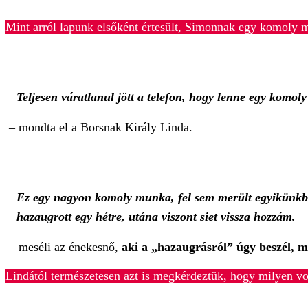
Mint arról lapunk elsőként értesült, Simonnak egy komoly 
Teljesen váratlanul jött a telefon, hogy lenne egy komo
– mondta el a Borsnak Király Linda.
Ez egy nagyon komoly munka, fel sem merült egyikünkbe
hazaugrott egy hétre, utána viszont siet vissza hozzám.
– meséli az énekesnő,
aki a „hazaugrásról” úgy beszél, m
Lindától természetesen azt is megkérdeztük, hogy milyen vol