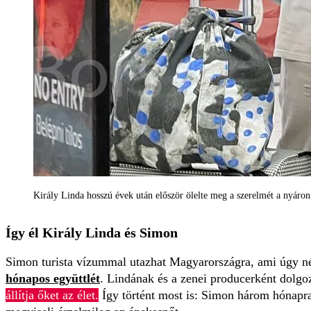
Király Linda hosszú évek után először ölelte meg a szerelmét a nyáron
Így él Király Linda és Simon
Simon turista vízummal utazhat Magyarországra, ami úgy néz
hónapos együttlét
. Lindának és a zenei producerként dolgo
állítja őket az élet.
Így történt most is: Simon három hónapra