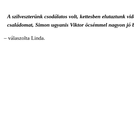
A szilveszterünk csodálatos volt, kettesben elutaztunk vi
családomat, Simon ugyanis
Viktor
öcsémmel nagyon jó b
– válaszolta Linda.