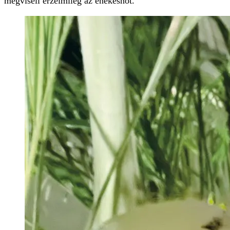
megviseli érzelmileg az énekesnőt.