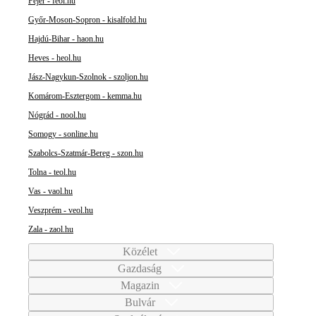
Fejér - feol.hu
Győr-Moson-Sopron - kisalfold.hu
Hajdú-Bihar - haon.hu
Heves - heol.hu
Jász-Nagykun-Szolnok - szoljon.hu
Komárom-Esztergom - kemma.hu
Nógrád - nool.hu
Somogy - sonline.hu
Szabolcs-Szatmár-Bereg - szon.hu
Tolna - teol.hu
Vas - vaol.hu
Veszprém - veol.hu
Zala - zaol.hu
Közélet
Gazdaság
Magazin
Bulvár