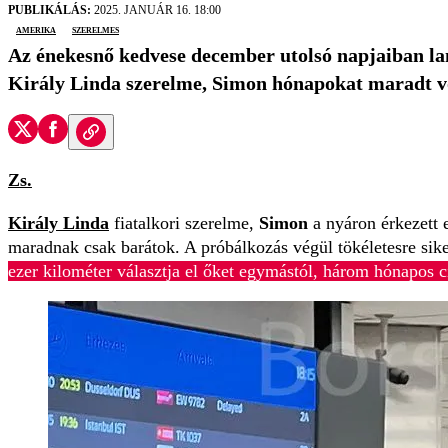
PUBLIKÁLÁS:
2025. JANUÁR 16. 18:00
Amerika
szerelmes
Az énekesnő kedvese december utolsó napjaiban la
Király Linda szerelme, Simon hónapokat maradt vol
Zs.
Király Linda
fiatalkori szerelme,
Simon
a nyáron érkezett
maradnak csak barátok. A próbálkozás végül tökéletesre sik
ezer kilométer választja el őket egymástól, három hónapos c