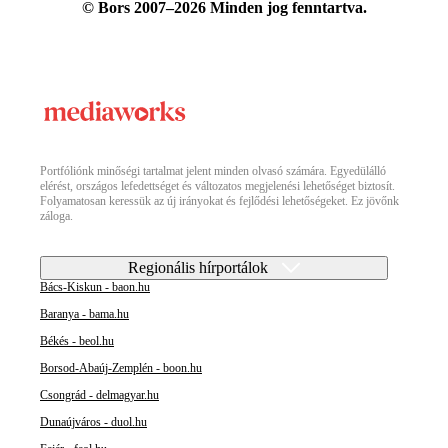
© Bors 2007–2026 Minden jog fenntartva.
Portfóliónk minőségi tartalmat jelent minden olvasó számára. Egyedülálló
elérést, országos lefedettséget és változatos megjelenési lehetőséget biztosít.
Folyamatosan keressük az új irányokat és fejlődési lehetőségeket. Ez jövőnk
záloga.
Regionális hírportálok
Bács-Kiskun - baon.hu
Baranya - bama.hu
Békés - beol.hu
Borsod-Abaúj-Zemplén - boon.hu
Csongrád - delmagyar.hu
Dunaújváros - duol.hu