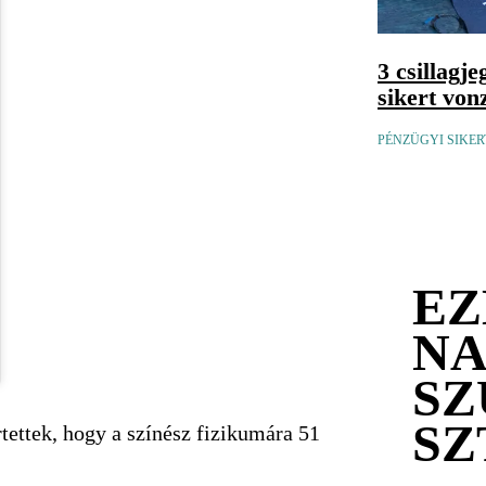
3 csillagj
sikert von
PÉNZÜGYI SIKER
EZ
N
SZ
SZ
tettek, hogy a színész fizikumára 51