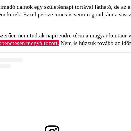
imádó dalnok egy születésnapi tortával látható, de az as
 nem kerek. Ezzel persze nincs is semmi gond, ám a sass
szerűen nem tudtak napirendre térni a magyar kentaur v
öbbenetesen megváltozott.
Nem is húzzuk tovább az időt