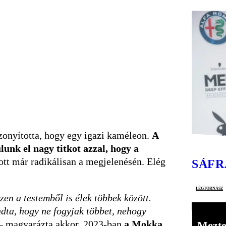
zonyította, hogy egy igazi kaméleon.
A
unk el nagy titkot azzal, hogy a
tott már radikálisan a megjelenésén. Elég
SÁFR
légtornász
en a testemből is élek többek között.
ndta, hogy ne fogyjak többet, nehogy
– magyarázta akkor, 2023-ban
a Mokka
Mezte