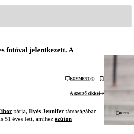
 fotóval jelentkezett. A
KOMMENT (0)
A szerző cikkei
Tibor
párja,
Ilyés Jennifer
társaságában
Videó
is 51 éves lett, amihez
ezúton