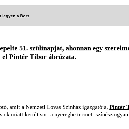
tt legyen a Bors
pelte 51. szülinapját, ahonnan egy szerelmes
el Pintér Tibor ábrázata.
 fotó, amit a Nemzeti Lovas Színház igazgatója,
Pintér 
os ok miatt került sor: a nyeregbe termett színész ugyan