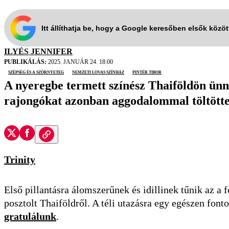
Itt állíthatja be, hogy a Google keresőben elsők közö
ILYÉS JENNIFER
PUBLIKÁLÁS:
2025. JANUÁR 24. 18:00
Szépség és a Szörnyeteg
Nemzeti Lovas Színház
Pintér Tibor
A nyeregbe termett színész Thaiföldön ünne
rajongókat azonban aggodalommal töltötte 
Trinity
Első pillantásra álomszerűnek és
idillinek tűnik az a
posztolt Thaiföldről. A téli utazásra egy egészen font
gratulálunk
.