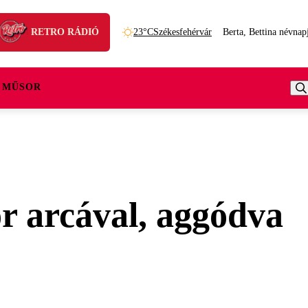
RETRO RÁDIÓ
23°C
Székesfehérvár
Berta, Bettina névnap
 MŰSOR
r arcával, aggódva