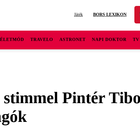
Játék
BORS LEXIKON
ÉLETMÓD
TRAVELO
ASTRONET
NAPI DOKTOR
TV
stimmel Pintér Tibo
ngók