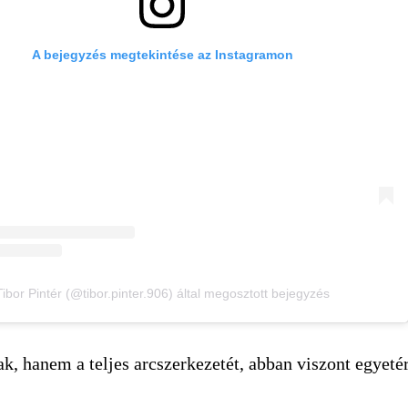
A bejegyzés megtekintése az Instagramon
Tibor Pintér (@tibor.pinter.906) által megosztott bejegyzés
k, hanem a teljes arcszerkezetét, abban viszont egyetér