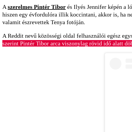
A
szerelmes Pintér Tibor
és Ilyés Jennifer képén a ló
hiszen egy évfordulóra illik koccintani, akkor is, ha
valamit észrevettek Tenya fotóján.
A Reddit nevű közösségi oldal felhasználói egész egy
szerint Pintér Tibor arca viszonylag rövid idő alatt d