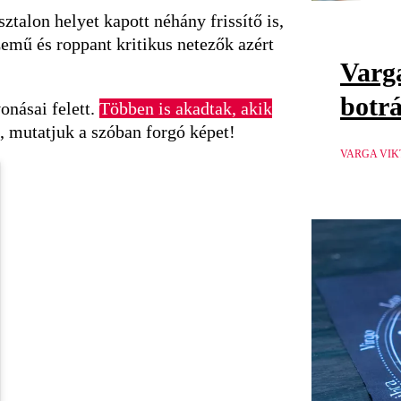
ztalon helyet kapott néhány frissítő is,
zemű és roppant kritikus netezők azért
Varga
botrá
onásai felett.
Többen is akadtak, akik
, mutatjuk a szóban forgó képet!
VARGA VIK