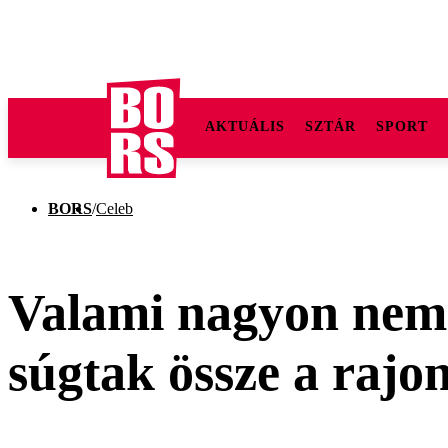
AKTUÁLIS
SZTÁR
SPORT
BORS
/
Celeb
Valami nagyon nem 
súgtak össze a rajo