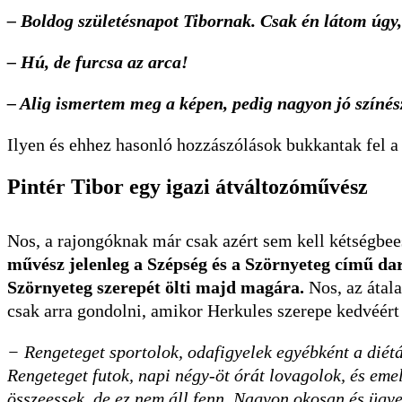
– Boldog születésnapot Tibornak. Csak én látom úgy
– Hú, de furcsa az arca!
– Alig ismertem meg a képen, pedig nagyon jó színés
Ilyen és ehhez hasonló hozzászólások bukkantak fel a 
Pintér Tibor egy igazi átváltozóművész
Nos, a rajongóknak már csak azért sem kell kétségbee
művész jelenleg a Szépség és a Szörnyeteg című dar
Szörnyeteg szerepét ölti majd magára.
Nos, az átal
csak arra gondolni, amikor Herkules szerepe kedvéér
− Rengeteget sportolok, odafigyelek egyébként a diétá
Rengeteget futok, napi négy-öt órát lovagolok, és eme
összeessek, de ez nem áll fenn. Nagyon okosan és ügyes