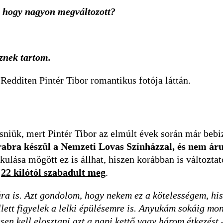
, hogy nagyon megváltozott?
znek tartom.
Redditen Pintér Tibor romantikus fotója láttán.
sniük, mert Pintér Tibor az elmúlt évek során már bebi
abra készül a Nemzeti Lovas Színházzal, és nem árul
akulása mögött ez is állhat, hiszen korábban is változta
t
22 kilótól szabadult meg
.
ra is. Azt gondolom, hogy nekem ez a kötelességem, hisz
llett figyelek a lelki épülésemre is. Anyukám sokáig mo
en kell elosztani azt a napi kettő vagy három étkezést