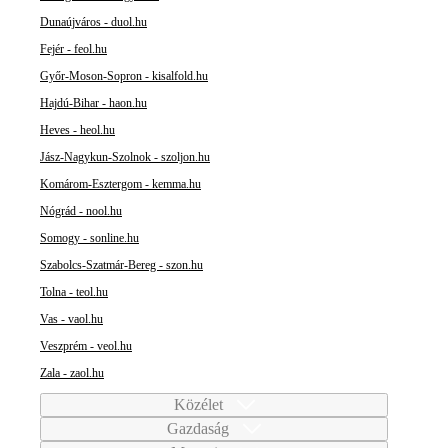
Dunaújváros - duol.hu
Fejér - feol.hu
Győr-Moson-Sopron - kisalfold.hu
Hajdú-Bihar - haon.hu
Heves - heol.hu
Jász-Nagykun-Szolnok - szoljon.hu
Komárom-Esztergom - kemma.hu
Nógrád - nool.hu
Somogy - sonline.hu
Szabolcs-Szatmár-Bereg - szon.hu
Tolna - teol.hu
Vas - vaol.hu
Veszprém - veol.hu
Zala - zaol.hu
Közélet
Gazdaság