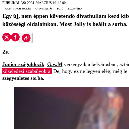
PUBLIKÁLÁS:
2024. MÁRCIUS 10. 18:00
Jolly Tarcsi Zoltán
gyorshajtás
fotó
bizonyíték
Egy új, nem éppen követendő divathullám kezd kibo
közösségi oldalainkon. Most Jolly is beállt a sorba.
Zs.
Junior száguldozik
,
G.w.M
versenyzik a belvárosban, aztá
közeledési szabályokra.
De, hogy ez ne legyen elég, még le 
szégyenletes sorba.