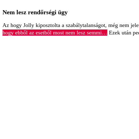
Nem lesz rendőrségi ügy
Az hogy Jolly kiposztolta a szabálytalanságot, még nem jele
hogy ebből az esetből most nem lesz semmi…
Ezek után ped