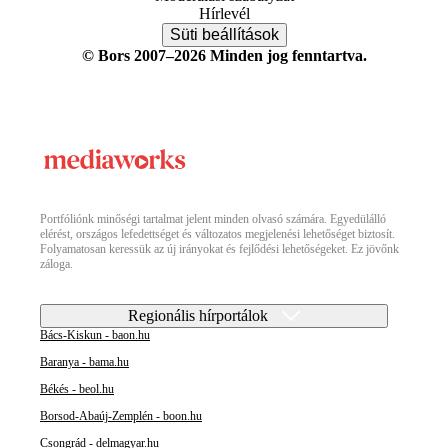
Hírlevél
Süti beállítások
© Bors 2007–2026 Minden jog fenntartva.
Portfóliónk minőségi tartalmat jelent minden olvasó számára. Egyedülálló
elérést, országos lefedettséget és változatos megjelenési lehetőséget biztosít.
Folyamatosan keressük az új irányokat és fejlődési lehetőségeket. Ez jövőnk
záloga.
Regionális hírportálok
Bács-Kiskun - baon.hu
Baranya - bama.hu
Békés - beol.hu
Borsod-Abaúj-Zemplén - boon.hu
Csongrád - delmagyar.hu