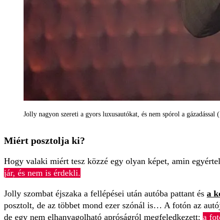
Jolly nagyon szereti a gyors luxusautókat, és nem spórol a gázadással 
Miért posztolja ki?
Hogy valaki miért tesz közzé egy olyan képet, amin egyértel
jár, és nem is érdekli.
Jolly szombat éjszaka a fellépései után autóba pattant és
a k
posztolt, de az többet mond ezer szónál is… A fotón az autó
de egy nem elhanyagolható apróságról megfeledkezett:
a fo