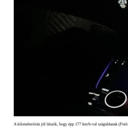
A kilométerórán jól látszik, hogy épp 177 km/h-val száguldanak (Fotó