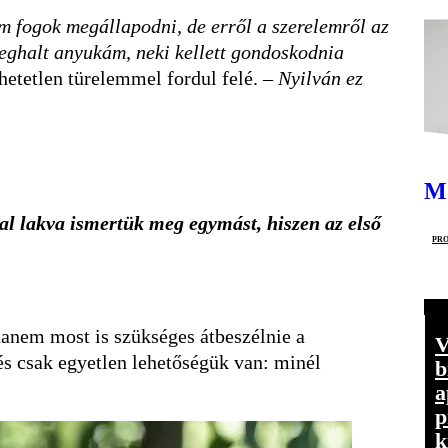
 fogok megállapodni, de erről a szerelemről az
meghalt anyukám, neki kellett gondoskodnia
rhetetlen türelemmel fordul felé. –
Nyilván ez
M
al lakva ismertük meg egymást, hiszen az első
pro
hanem most is szükséges átbeszélnie a
V
 és csak egyetlen lehetőségük van: minél
b
a
p
k