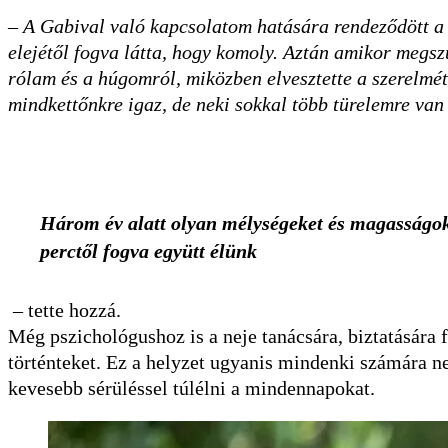
–
A Gabival való kapcsolatom hatására rendeződött a 
elejétől fogva látta, hogy komoly. Aztán amikor megs
rólam és a húgomról, miközben elvesztette a szerelmé
mindkettőnkre igaz, de neki sokkal több türelemre van
Három év alatt olyan mélységeket és magasságoka
perctől fogva együtt élünk
– tette hozzá.
Még pszichológushoz is a neje tanácsára, biztatására
történteket. Ez a helyzet ugyanis mindenki számára ne
kevesebb sérüléssel túlélni a mindennapokat.