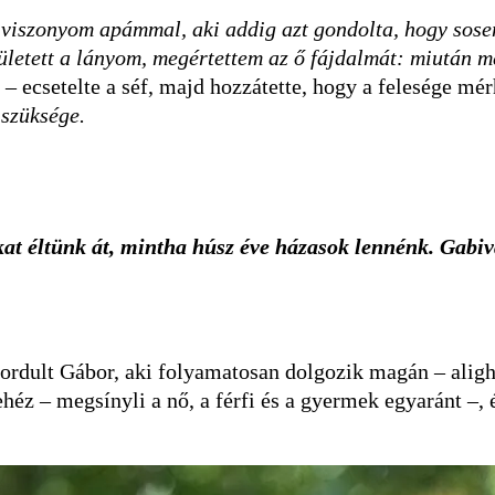
viszonyom apámmal, aki addig azt gondolta, hogy sosem
zületett a lányom, megértettem az ő fájdalmát: miután 
t
– ecsetelte a séf, majd hozzátette, hogy a felesége mé
 szüksége.
t éltünk át, mintha húsz éve házasok lennénk. Gabiv
 fordult Gábor, aki folyamatosan dolgozik magán – alig
héz – megsínyli a nő, a férfi és a gyermek egyaránt –,