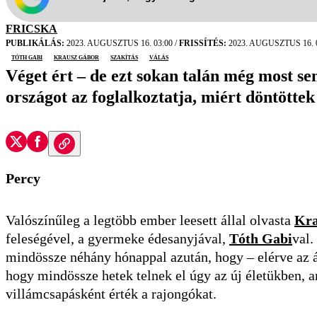
FRICSKA
PUBLIKÁLÁS:
2023. AUGUSZTUS 16. 03:00
/
FRISSÍTÉS:
2023. AUGUSZTUS 16. 
Tóth Gabi
Krausz Gábor
szakítás
válás
Véget ért – de ezt sokan talán még most s
országot az foglalkoztatja, miért döntöttek
Percy
Valószínűleg a legtöbb ember leesett állal olvasta
Kra
feleségével, a gyermeke édesanyjával,
Tóth Gabi
val.
mindössze néhány hónappal azután, hogy – elérve az á
hogy mindössze hetek telnek el úgy az új életükben, 
villámcsapásként érték a rajongókat.