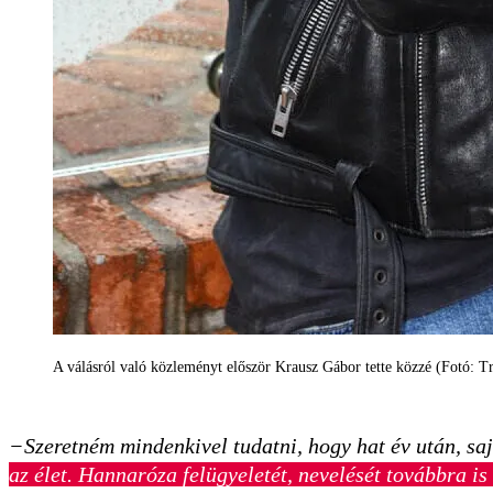
A válásról való közleményt először Krausz Gábor tette közzé (Fotó: Tr
−Szeretném mindenkivel tudatni, hogy hat év után, sa
az élet. Hannaróza felügyeletét, nevelését továbbra i