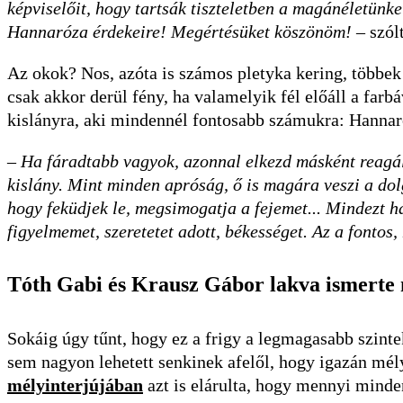
képviselőit, hogy tartsák tiszteletben a magánéletünk
Hannaróza érdekeire! Megértésüket köszönöm!
– szól
Az okok? Nos, azóta is számos pletyka kering, többek 
csak akkor derül fény, ha valamelyik fél előáll a farb
kislányra, aki mindennél fontosabb számukra: Han­na­ró
–
Ha fáradtabb vagyok, azonnal elkezd másként reagál
kislány. Mint minden apróság, ő is magára veszi a dol
hogy feküdjek le, megsimogatja a fejemet... Mindezt h
figyelmemet, szeretetet adott, békességet. Az a fontos
Tóth Gabi és Krausz Gábor lakva ismerte
Sokáig úgy tűnt, hogy ez a frigy a legmagasabb szinte
sem nagyon lehetett senkinek afelől, hogy igazán mél
mélyinterjújában
azt is elárulta, hogy mennyi mind