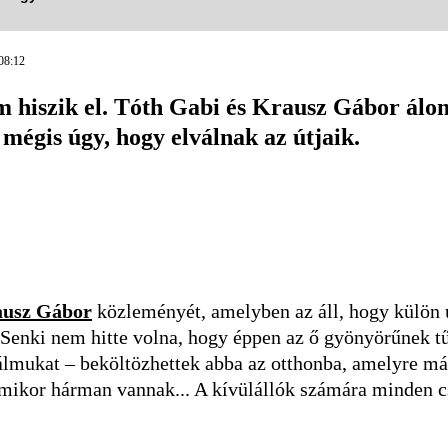
08:12
em hiszik el. Tóth Gabi és Krausz Gábor álo
 mégis úgy, hogy elválnak az útjaik.
usz Gábor
közleményét, amelyben az áll, hogy külön u
 Senki nem hitte volna, hogy éppen az ő gyönyörűnek tű
lmukat – beköltözhettek abba az otthonba, amelyre már
amikor hárman vannak... A kívülállók számára minden c