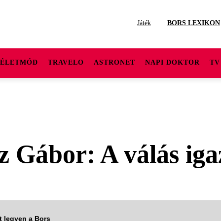
Játék
BORS LEXIKON
ÉLETMÓD
TRAVELO
ASTRONET
NAPI DOKTOR
TV
 Gábor: A válás iga
tt legyen a Bors