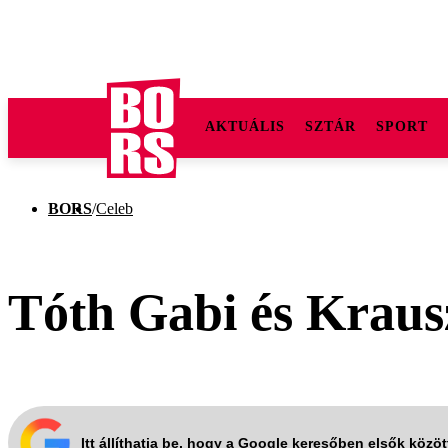
AKTUÁLIS
SZTÁR
SPORT
BORS
/
Celeb
Tóth Gabi és Krausz
Itt állíthatja be, hogy a Google keresőben elsők közö