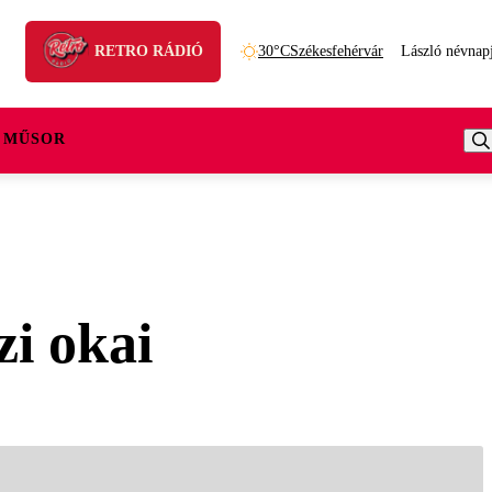
RETRO RÁDIÓ
30°C
Székesfehérvár
László névnap
 MŰSOR
zi okai