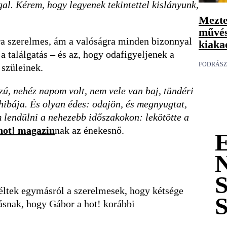
al. Kérem, hogy legyenek tekintettel kislányunk,
Mezte
művés
jra szerelmes, ám a valóságra minden bizonnyal
kiaka
a találgatás – és az, hogy odafigyeljenek a
FODRÁSZ
 szüleinek.
ú, nehéz napom volt, nem vele van baj, tündéri
hibája. És olyan édes: odajön, és megnyugtat,
 lendülni a nehezebb időszakokon: lekötötte a
hot! magazin
nak az énekesnő.
zéltek egymásról a szerelmesek, hogy kétsége
ásnak, hogy Gábor a hot! korábbi