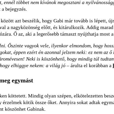
et, ennél többet nem kívánok megosztani a nyilvánosságg
t a bejegyzés.
között azt beszélik, hogy Gabi már tovább is lépett, ú
ával a nagyközönség előtt, és kitárulkozik. Addig marad 
­zá­ra. Ő az, aki a legerősebb támaszt nyújthatja most a
ni. Őszinte vagyok vele, ilyenkor elmondom, hogy hossz
gokat, éppen ezért én azonnal jelzem neki: ez nem az ő 
áromévesen! Neki is köszönhető, hogy mindig túl tudtam
, hogy elhiggye nekem: a világ jó
– árulta el korábban a
 meg egymást
ken köttetett. Mindig olyan szépen, elkötelezetten bes
y érzelmek kötik össze őket. Annyira sokat adtak egym
ent köszönhet Gabinak.