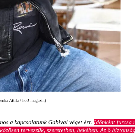
enka Attila / hot! magazin)
jnos a kapcsolatunk Gabival véget ért.
Időnként furcsa 
s közösen tervezzük, szeretetben, békében. Az ő biztons