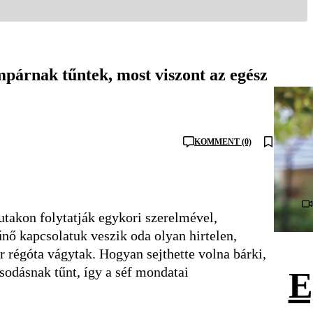
mpárnak tűntek, most viszont az egész
KOMMENT (0)
takon folytatják egykori szerelmével,
nő kapcsolatuk veszik oda olyan hirtelen,
 régóta vágytak. Hogyan sejthette volna bárki,
sodásnak tűnt, így a séf mondatai
E