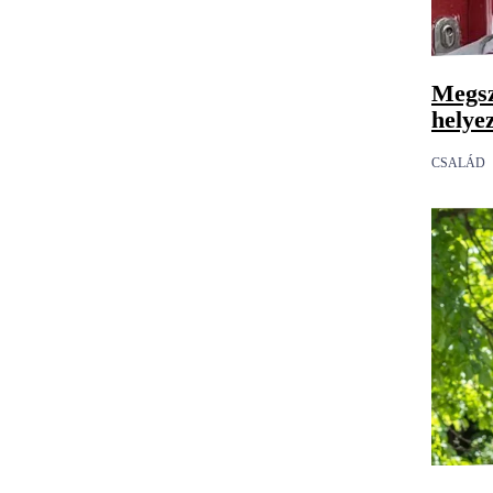
Megsz
helye
CSALÁD