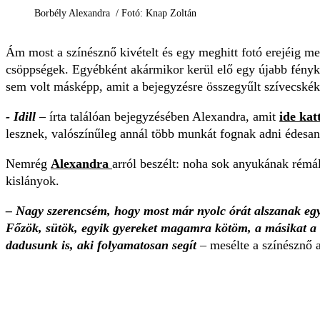
Borbély Alexandra / Fotó: Knap Zoltán
Ám most a színésznő kivételt és egy meghitt fotó erejéig m
csöppségek. Egyébként akármikor kerül elő egy újabb fény
sem volt másképp, amit a bejegyzésre összegyűlt szívecskék
- Idill
– írta találóan bejegyzésében Alexandra, amit
ide kat
lesznek, valószínűleg annál több munkát fognak adni édesa
Nemrég
Alexandra
arról beszélt: noha sok anyukának rémálm
kislányok.
– Nagy szerencsém, hogy most már nyolc órát alszanak egyh
Főzök, sütök, egyik gyereket magamra kötöm, a másikat a ri
dadusunk is, aki folyamatosan segít
– mesélte a színésznő 