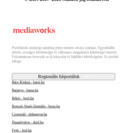
Portfóliónk minőségi tartalmat jelent minden olvasó számára. Egyedülálló
elérést, országos lefedettséget és változatos megjelenési lehetőséget biztosít.
Folyamatosan keressük az új irányokat és fejlődési lehetőségeket. Ez jövőnk
záloga.
Regionális hírportálok
Bács-Kiskun - baon.hu
Baranya - bama.hu
Békés - beol.hu
Borsod-Abaúj-Zemplén - boon.hu
Csongrád - delmagyar.hu
Dunaújváros - duol.hu
Fejér - feol.hu