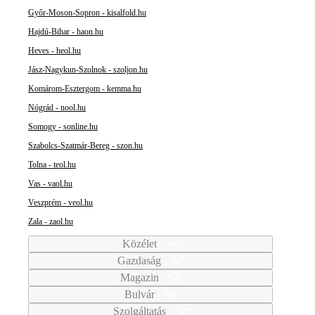
Győr-Moson-Sopron - kisalfold.hu
Hajdú-Bihar - haon.hu
Heves - heol.hu
Jász-Nagykun-Szolnok - szoljon.hu
Komárom-Esztergom - kemma.hu
Nógrád - nool.hu
Somogy - sonline.hu
Szabolcs-Szatmár-Bereg - szon.hu
Tolna - teol.hu
Vas - vaol.hu
Veszprém - veol.hu
Zala - zaol.hu
Közélet
Gazdaság
Magazin
Bulvár
Szolgáltatás