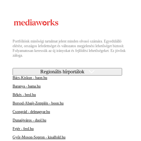
Portfóliónk minőségi tartalmat jelent minden olvasó számára. Egyedülálló
elérést, országos lefedettséget és változatos megjelenési lehetőséget biztosít.
Folyamatosan keressük az új irányokat és fejlődési lehetőségeket. Ez jövőnk
záloga.
Regionális hírportálok
Bács-Kiskun - baon.hu
Baranya - bama.hu
Békés - beol.hu
Borsod-Abaúj-Zemplén - boon.hu
Csongrád - delmagyar.hu
Dunaújváros - duol.hu
Fejér - feol.hu
Győr-Moson-Sopron - kisalfold.hu