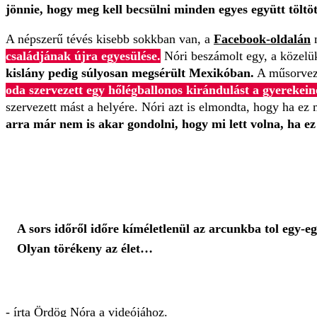
jönnie, hogy meg kell becsülni minden egyes együtt töltöt
A népszerű tévés kisebb sokkban van, a
Facebook-oldalán
m
családjának újra egyesülése.
Nóri beszámolt egy, a közelük
kislány pedig súlyosan megsérült Mexikóban.
A műsorvezet
oda szervezett egy hőlégballonos kirándulást a gyerekei
szervezett mást a helyére. Nóri azt is elmondta, hogy ha ez
arra már nem is akar gondolni, hogy mi lett volna, ha ez
A sors időről időre kíméletlenül az arcunkba tol egy-eg
Olyan törékeny az élet…
- írta Ördög Nóra a videójához.