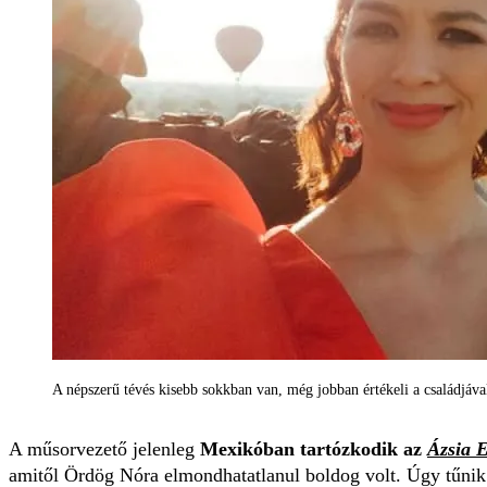
A népszerű tévés kisebb sokkban van, még jobban értékeli a családjáva
A műsorvezető jelenleg
Mexikóban tartózkodik az
Ázsia 
amitől Ördög Nóra elmondhatatlanul boldog volt. Úgy tűnik