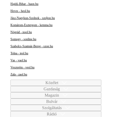
Hajdú-Bihar - haon.hu
Heves - heol.hu
Jász-Nagykun-Szolnok - szoljon.hu
Komárom-Esztergom - kemma.hu
Nógrád - nool.hu
Somogy - sonline.hu
Szabolcs-Szatmár-Bereg - szon.hu
Tolna - teol.hu
Vas - vaol.hu
Veszprém - veol.hu
Zala - zaol.hu
Közélet
Gazdaság
Magazin
Bulvár
Szolgáltatás
Rádió