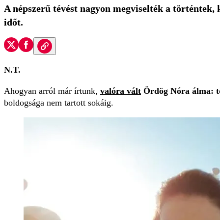
A népszerű tévést nagyon megviselték a történtek, 
időt.
N.T.
Ahogyan arról már írtunk,
valóra vált
Ördög Nóra álma: töb
boldogsága nem tartott sokáig.