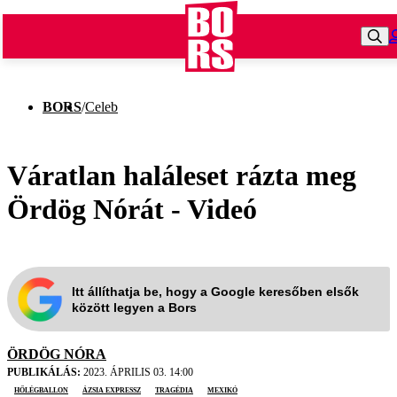
BORS
/
Celeb
Váratlan haláleset rázta meg
Ördög Nórát - Videó
Itt állíthatja be, hogy a Google keresőben elsők
között legyen a Bors
ÖRDÖG NÓRA
PUBLIKÁLÁS:
2023. ÁPRILIS 03. 14:00
hőlégballon
Ázsia Expressz
tragédia
Mexikó