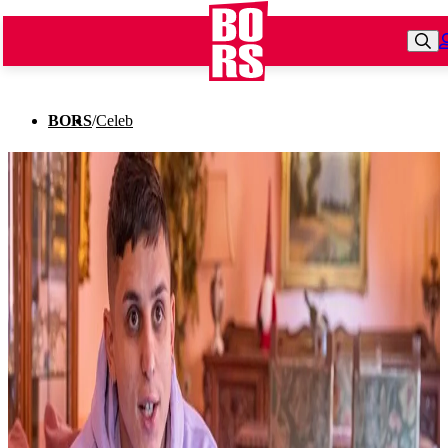
BORS
/
Celeb