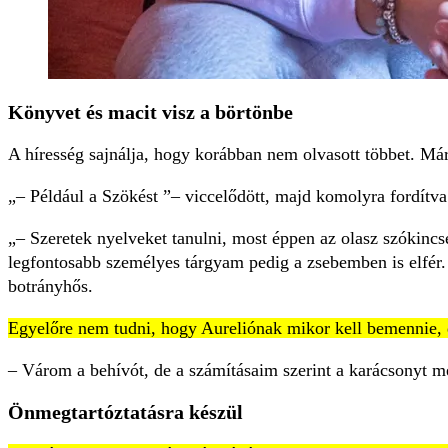
Könyvet és macit visz a börtönbe
A híresség sajnálja, hogy korábban nem olvasott többet. Má
– Például a Szökést
– viccelődött, majd komolyra fordítva
– Szeretek nyelveket tanulni, most éppen az olasz szókincse
legfontosabb személyes tárgyam pedig a zsebemben is elfér.
botrányhős.
Egyelőre nem tudni, hogy Aureliónak mikor kell bemennie, de
– Várom a behívót, de a számításaim szerint a karácsonyt mé
Önmegtartóztatásra készül