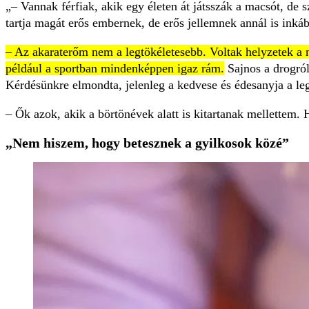
– Vannak férfiak, akik egy életen át játsszák a macsót, de 
tartja magát erős embernek, de erős jellemnek annál is inká
– Az akaraterőm nem a legtökéletesebb. Voltak helyzetek a
például a sportban mindenképpen igaz rám.
Sajnos a drogról
Kérdésünkre elmondta, jelenleg a kedvese és édesanyja a leg
– Ők azok, akik a börtönévek alatt is kitartanak mellettem. 
„Nem hiszem, hogy betesznek a gyilkosok közé”