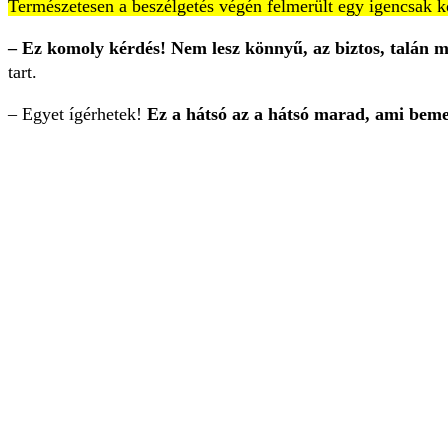
Természetesen a beszélgetés végén felmerült egy igencsak k
– Ez komoly kérdés! Nem lesz könnyű, az biztos, talá
tart.
– Egyet ígérhetek!
Ez a hátsó az a hátsó marad, ami bem