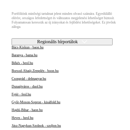
Portfóliónk minőségi tartalmat jelent minden olvasó számára. Egyedülálló
elérést, országos lefedettséget és változatos megjelenési lehetőséget biztosít.
Folyamatosan keressük az új irányokat és fejlődési lehetőségeket. Ez jövőnk
záloga.
Regionális hírportálok
Bács-Kiskun - baon.hu
Baranya - bama.hu
Békés - beol.hu
Borsod-Abaúj-Zemplén - boon.hu
Csongrád - delmagyar.hu
Dunaújváros - duol.hu
Fejér - feol.hu
Győr-Moson-Sopron - kisalfold.hu
Hajdú-Bihar - haon.hu
Heves - heol.hu
Jász-Nagykun-Szolnok - szoljon.hu