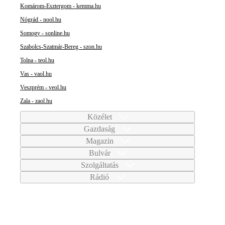
Komárom-Esztergom - kemma.hu
Nógrád - nool.hu
Somogy - sonline.hu
Szabolcs-Szatmár-Bereg - szon.hu
Tolna - teol.hu
Vas - vaol.hu
Veszprém - veol.hu
Zala - zaol.hu
Közélet
Gazdaság
Magazin
Bulvár
Szolgáltatás
Rádió