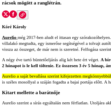
rácsok mögött a ranglétrán.
Kóré Károly
Aurelio
még 2017-ben aludt el ittasan egy szórakozóhelyen. A
villalakó megtudta, egy ismerőse segítségével a tolvajt aut
vissza az összeget, de már nem is szeretné. Felfogása szerint
A négy éve tartó büntetőeljárás alig két hete ért véget.
A bír
2 hónapot is le kell töltenie. Ez összesen 3 év 5 hónap, 
Aurelio a saját bevallása szerint kifejezetten megkönnyebbü
is széles mosollyal a száján fogadta a bajai portája előtt. A
Kitart mellette a barátnője
Aurelio szerint a sírás egyáltalán nem férfiatlan. Utoljára ak