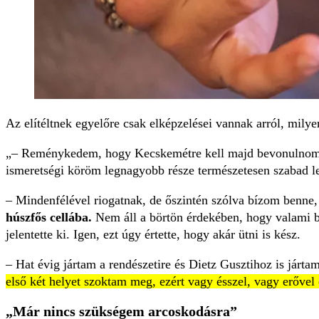
Az elítéltnek egyelőre csak elképzelései vannak arról, milyen
– Reménykedem, hogy Kecskemétre kell majd bevonulnom, 
ismeretségi köröm legnagyobb része természetesen szabad le
– Mindenfélével riogatnak, de őszintén szólva bízom benne
húszfős cellába.
Nem áll a börtön érdekében, hogy valami b
jelentette ki. Igen, ezt úgy értette, hogy akár ütni is kész.
– Hat évig jártam a rendészetire és Dietz Gusztihoz is járta
első két helyet szoktam meg, ezért vagy ésszel, vagy erővel 
„Már nincs szükségem arcoskodásra”