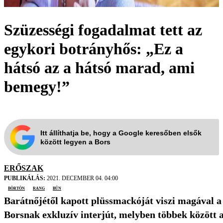
Szüzességi fogadalmat tett az
egykori botrányhős: „Ez a
hátsó az a hátsó marad, ami
bemegy!”
Itt állíthatja be, hogy a Google keresőben elsők
között legyen a Bors
ERŐSZAK
PUBLIKÁLÁS:
2021. DECEMBER 04. 04:00
börtön
rang
bűn
Barátnőjétől kapott plüssmackóját viszi magával a b
Borsnak exkluzív interjút, melyben többek között arr