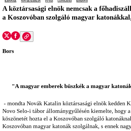
katonák
novák katalin
futás
látogatás
Koszovó
A köztársasági elnök nemcsak a főhadiszáll
a Koszovóban szolgáló magyar katonákkal, 
Bors
"A magyar emberek büszkék a magyar katonák he
- mondta Novák Katalin köztársasági elnök kedden Ko
Novo Selo-i tábor állománygyűlésén kiemelte, hogy
köszönetét hozta el a Koszovóban szolgáló katonákna
Koszovóban magyar katonák szolgálnak, s ennek nagy 