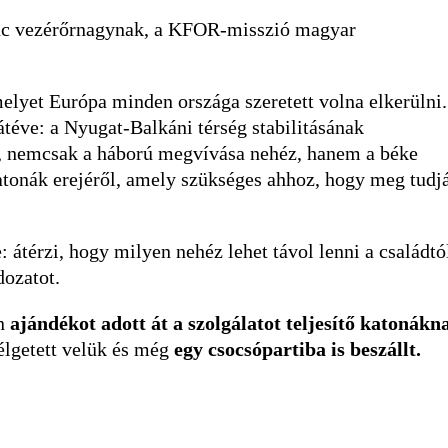
enc vezérőrnagynak, a KFOR-misszió magyar
lyet Európa minden országa szeretett volna elkerülni.
téve: a Nyugat-Balkáni térség stabilitásának
a, nemcsak a háború megvívása nehéz, hanem a béke
atonák erejéről, amely szükséges ahhoz, hogy meg tudj
 átérzi, hogy milyen nehéz lehet távol lenni a családtó
dozatot.
én
ajándékot adott át a szolgálatot teljesítő katonákn
élgetett velük és még
egy csocsópartiba is beszállt.