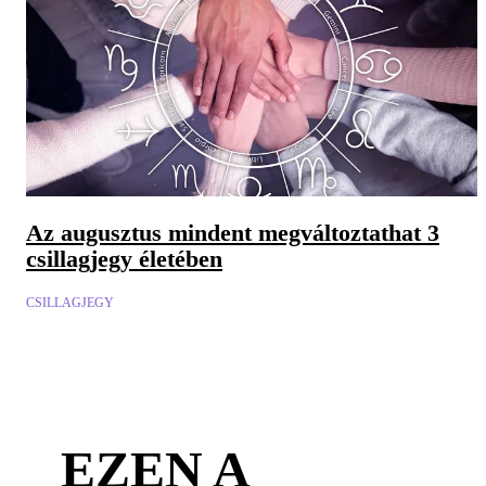
Az augusztus mindent megváltoztathat 3
csillagjegy életében
CSILLAGJEGY
EZEN A