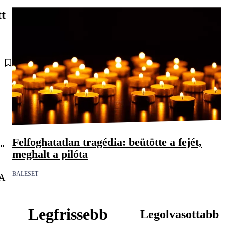
tt
Felfoghatatlan tragédia: beütötte a fejét,
l"
meghalt a pilóta
BALESET
 A
Legfrissebb
Legolvasottabb