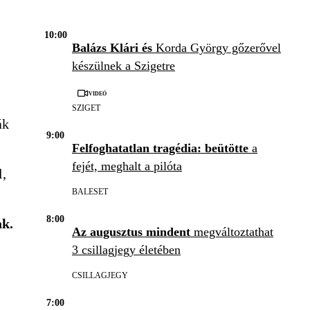
10:00
Balázs Klári és
Korda György gőzerővel
készülnek a Szigetre
Videó
SZIGET
ák
9:00
Felfoghatatlan tragédia: beütötte
a
fejét, meghalt a pilóta
l,
BALESET
8:00
ak.
Az augusztus mindent
megváltoztathat
3 csillagjegy életében
CSILLAGJEGY
7:00