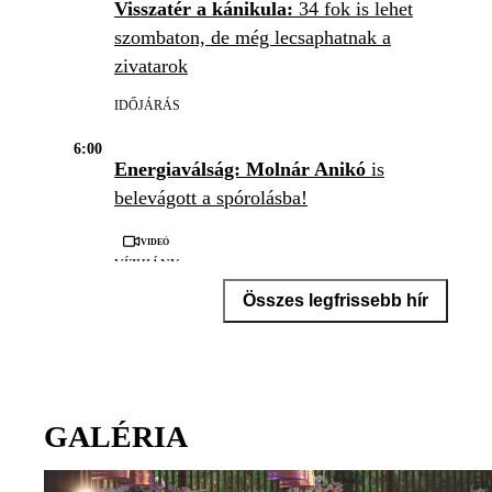
Visszatér a kánikula:
34 fok is lehet
szombaton, de még lecsaphatnak a
zivatarok
IDŐJÁRÁS
6:00
Energiaválság: Molnár Anikó
is
belevágott a spórolásba!
Videó
VÍZHIÁNY
Összes legfrissebb hír
GALÉRIA