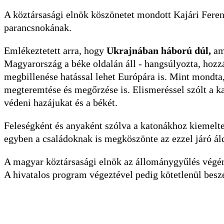
A köztársasági elnök köszönetet mondott Kajári Fer
parancsnokának.
Emlékeztetett arra, hogy
Ukrajnában háború dúl,
ame
Magyarország a béke oldalán áll - hangsúlyozta, hozzá
megbillenése hatással lehet Európára is. Mint mondt
megteremtése és megőrzése is. Elismeréssel szólt a k
védeni hazájukat és a békét.
Feleségként és anyaként szólva a katonákhoz kiemelte:
egyben a családoknak is megköszönte az ezzel járó ál
A magyar köztársasági elnök az állománygyűlés vég
A hivatalos program végeztével pedig kötetlenül besz