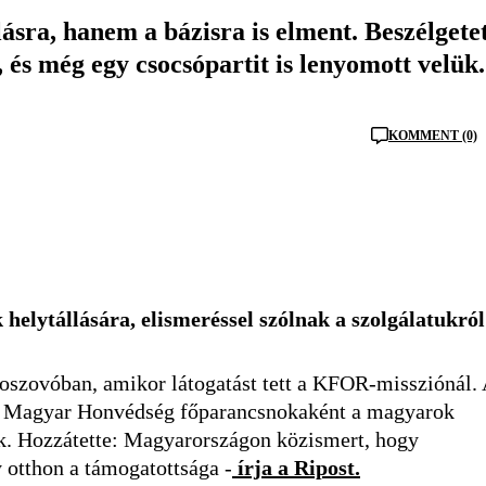
ásra, hanem a bázisra is elment. Beszélgete
és még egy csocsópartit is lenyomott velük.
KOMMENT (0)
lytállására, elismeréssel szólnak a szolgálatukró
szovóban, amikor látogatást tett a KFOR-missziónál.
 a Magyar Honvédség főparancsnokaként a magyarok
k. Hozzátette: Magyarországon közismert, hogy
otthon a támogatottsága -
írja a Ripost.