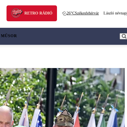
RETRO RÁDIÓ
26°C
Székesfehérvár
László névnap
 MŰSOR