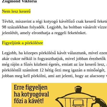
Zsigmond Viktória
Nem lesz keserű
Tévhit, miszerint a régi kotyogó kávéfőző csak keserű feketé
98 százalékban folyadék. Legjobb, ha boltban vásárolt vízzel
jelenlétét, amely elronthatja a reggeli feketénket.
Figyeljünk a pörkölésre
Legjobb, ha közepes pörkölésű kávét választunk, mivel ezen 
akár cukor nélkül is fogyaszthatjuk, mivel jobban érezhető
még rájön a főzés közbeni égetés, emiatt az íze keserű lesz
pörköléstől számított 12 hétig őrzi meg igazán a minőségét,
jobban meg kell pörkölni, ami azt jelenti, hogy az alacsony