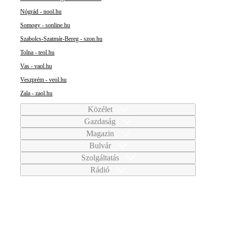
Nógrád - nool.hu
Somogy - sonline.hu
Szabolcs-Szatmár-Bereg - szon.hu
Tolna - teol.hu
Vas - vaol.hu
Veszprém - veol.hu
Zala - zaol.hu
Közélet
Gazdaság
Magazin
Bulvár
Szolgáltatás
Rádió