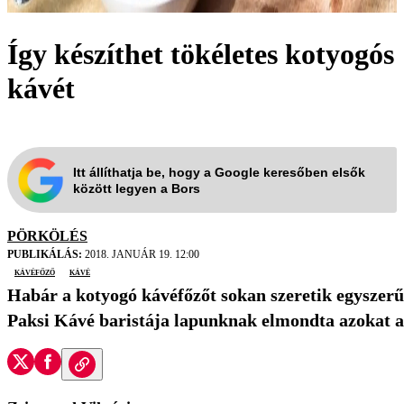
Így készíthet tökéletes kotyogós
kávét
Itt állíthatja be, hogy a Google keresőben elsők
között legyen a Bors
PÖRKÖLÉS
PUBLIKÁLÁS:
2018. JANUÁR 19. 12:00
kávéfőző
kávé
Habár a kotyogó kávéfőzőt sokan szeretik egyszerű
Paksi Kávé baristája lapunknak elmondta azokat a 