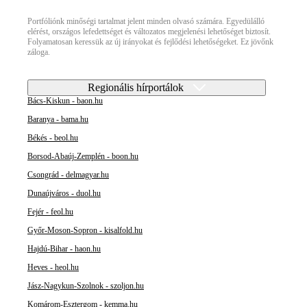
Portfóliónk minőségi tartalmat jelent minden olvasó számára. Egyedülálló
elérést, országos lefedettséget és változatos megjelenési lehetőséget biztosít.
Folyamatosan keressük az új irányokat és fejlődési lehetőségeket. Ez jövőnk
záloga.
Regionális hírportálok
Bács-Kiskun - baon.hu
Baranya - bama.hu
Békés - beol.hu
Borsod-Abaúj-Zemplén - boon.hu
Csongrád - delmagyar.hu
Dunaújváros - duol.hu
Fejér - feol.hu
Győr-Moson-Sopron - kisalfold.hu
Hajdú-Bihar - haon.hu
Heves - heol.hu
Jász-Nagykun-Szolnok - szoljon.hu
Komárom-Esztergom - kemma.hu