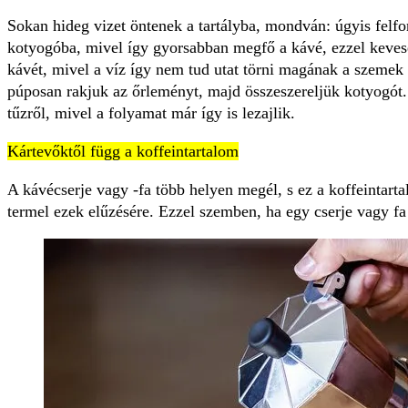
Sokan hideg vizet öntenek a tartályba, mondván: úgyis felfo
kotyogóba, mivel így gyorsabban megfő a kávé, ezzel keves
kávét, mivel a víz így nem tud utat törni magának a szemek 
púposan rakjuk az őrleményt, majd összeszereljük kotyogót.
tűzről, mivel a folyamat már így is lezajlik.
Kártevőktől függ a koffeintartalom
A kávécserje vagy -fa több helyen megél, s ez a koffeintarta
termel ezek elűzésére. Ezzel szemben, ha egy cserje vagy fa 