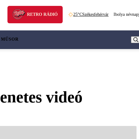
RETRO RÁDIÓ
25°C
Székesfehérvár
Ibolya névnap
 MŰSOR
enetes videó