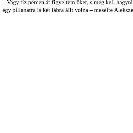
– Vagy tíz percen át figyeltem őket, s meg kell hagyn
egy pillanatra is két lábra állt volna – mesélte Aleks