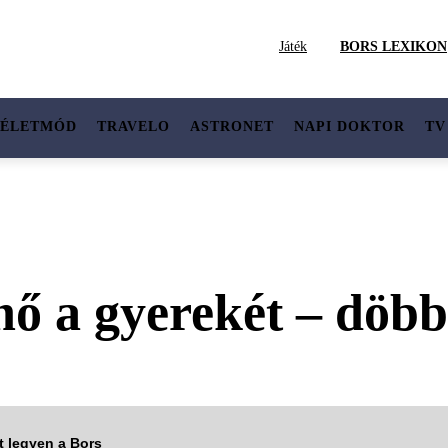
Játék
BORS LEXIKON
ÉLETMÓD
TRAVELO
ASTRONET
NAPI DOKTOR
TV
nő a gyerekét – döbb
tt legyen a Bors