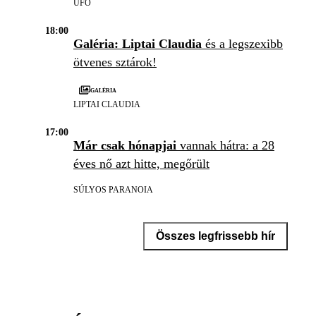
UFO
18:00
Galéria: Liptai Claudia
és a legszexibb
ötvenes sztárok!
Galéria
LIPTAI CLAUDIA
17:00
Már csak hónapjai
vannak hátra: a 28
éves nő azt hitte, megőrült
SÚLYOS PARANOIA
Összes legfrissebb hír