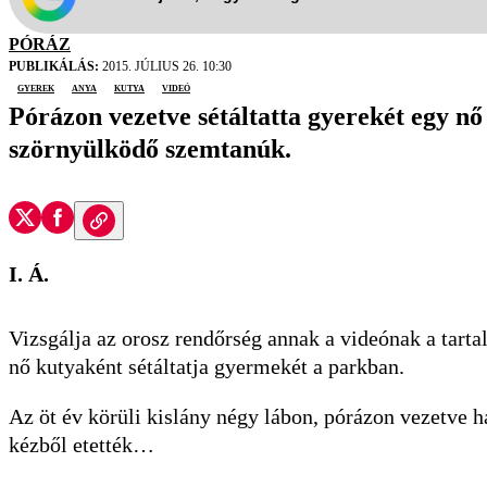
PÓRÁZ
PUBLIKÁLÁS:
2015. JÚLIUS 26. 10:30
gyerek
anya
kutya
videó
Pórázon vezetve sétáltatta gyerekét egy nő
szörnyülködő szemtanúk.
I. Á.
Vizsgálja az orosz rendőrség annak a videónak a tarta
nő kutyaként sétáltatja gyermekét a parkban.
Az öt év körüli kislány négy lábon, pórázon vezetve h
kézből etették…