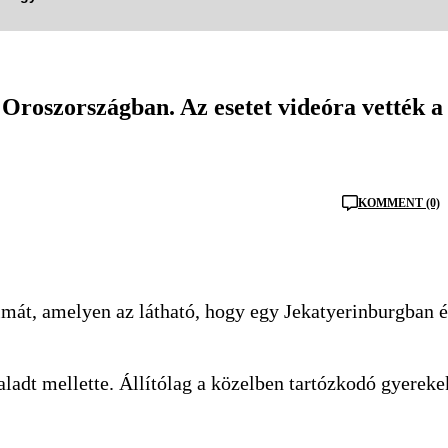
 Oroszországban. Az esetet videóra vették a
KOMMENT (0)
lmát, amelyen az látható, hogy egy Jekatyerinburgban é
aladt mellette. Állítólag a közelben tartózkodó gyereke