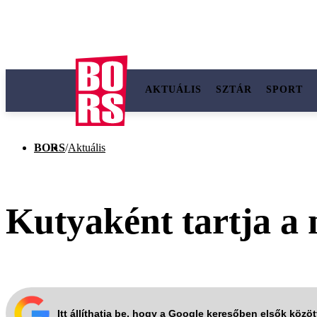
AKTUÁLIS
SZTÁR
SPORT
BORS
/
Aktuális
Kutyaként tartja a 
Itt állíthatja be, hogy a Google keresőben elsők közö