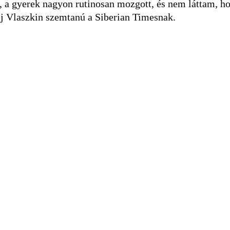
i, a gyerek nagyon rutinosan mozgott, és nem láttam, h
zej Vlaszkin szemtanú a Siberian Timesnak.