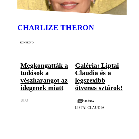
CHARLIZE THERON
színésznő
Megkongatták a
Galéria: Liptai
tudósok a
Claudia és a
vészharangot az
legszexibb
idegenek miatt
ötvenes sztárok!
UFO
Galéria
LIPTAI CLAUDIA