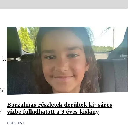
lő
Borzalmas részletek derültek ki: sáros
vízbe fulladhatott a 9 éves kislány
k
HOLTTEST