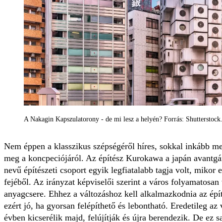
A Nakagin Kapszulatorony - de mi lesz a helyén? Forrás: Shutterstoc
Nem éppen a klasszikus szépségéről híres, sokkal inkább meg
meg a koncpeciójáról. Az építész Kurokawa a japán avantgá
nevű építészeti csoport egyik legfiatalabb tagja volt, mikor 
fejéből. Az irányzat képviselői szerint a város folyamatosan
anyagcsere. Ehhez a változáshoz kell alkalmazkodnia az épí
ezért jó, ha gyorsan felépíthető és lebontható. Eredetileg az
évben kicserélik majd, felújítják és újra berendezik. De ez 