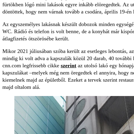
fürtökben lógó mini lakások egyre inkább elöregedtek. Az u
döntöttek, hogy nem várnak tovább a csodára, április 19-én 
Az egyszemélyes lakásnak készült dobozok minden egységéb
WC. Rádió és telefon is volt benne, de a konyhát már kispó
átlagfizetés ötszörösébe került.
Mikor 2021 júliusában szóba került az esetleges lebontás, a
mindig ki volt adva a kapszulák közül 20 darab, 40 további 
cnn.com legfrissebb cikke
szerint
az utolsó lakó egy hónapja
kapszulákat –melyek még nem öregedtek el annyira, hogy 
kiemelnek majd az épületből. Ezeket a tervek szerint restaurá
majd oltalom alá.