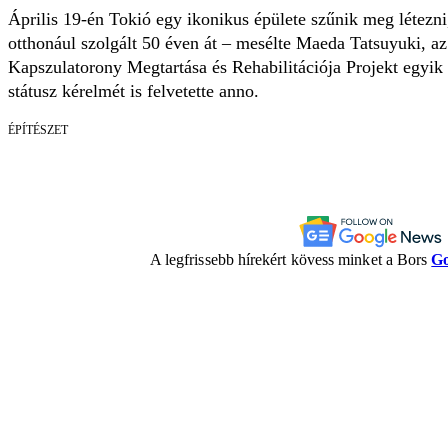
Április 19-én Tokió egy ikonikus épülete szűnik meg létezn
otthonául szolgált 50 éven át – mesélte Maeda Tatsuyuki, a
Kapszulatorony Megtartása és Rehabilitációja Projekt egy
státusz kérelmét is felvetette anno.
ÉPÍTÉSZET
A legfrissebb hírekért kövess minket a Bors
Go