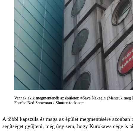
Vannak akik megmentenék az épületet: #Save Nakagin (Mentsük meg Na
Forrás: Ned Snowman / Shutterstock.com
A többi kapszula és maga az épület megmentésére azonban ne
segítséget gyűjteni, még úgy sem, hogy Kurokawa cége is 