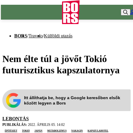
BORS
/
Travelo
/
Külföldi utazás
Nem élte túl a jövőt Tokió
futurisztikus kapszulatornya
Itt állíthatja be, hogy a Google keresőben elsők
között legyen a Bors
LEBONTÁS
PUBLIKÁLÁS:
2022. ÁPRILIS 05. 14:02
építészet
Tokió
Japán
metabolizmus
Nakagin
kapszulahotel