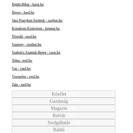
Hajdú-Bihar - haon.hu
Heves - heol.hu
Jász-Nagykun-Szolnok - szoljon.hu
Komárom-Esztergom - kemma.hu
Nógrád - nool.hu
Somogy - sonline.hu
Szabolcs-Szatmár-Bereg - szon.hu
Tolna - teol.hu
Vas - vaol.hu
Veszprém - veol.hu
Zala - zaol.hu
Közélet
Gazdaság
Magazin
Bulvár
Szolgáltatás
Rádió