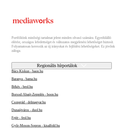
Portfóliónk minőségi tartalmat jelent minden olvasó számára. Egyedülálló
elérést, országos lefedettséget és változatos megjelenési lehetőséget biztosít.
Folyamatosan keressük az új irányokat és fejlődési lehetőségeket. Ez jövőnk
záloga.
Regionális hírportálok
Bács-Kiskun - baon.hu
Baranya - bama.hu
Békés - beol.hu
Borsod-Abaúj-Zemplén - boon.hu
Csongrád - delmagyar.hu
Dunaújváros - duol.hu
Fejér - feol.hu
Győr-Moson-Sopron - kisalfold.hu