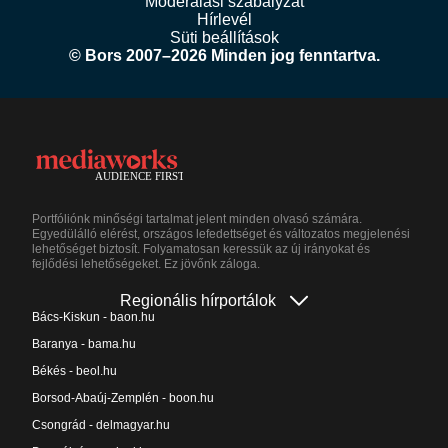
Moderálási szabályzat
Hírlevél
Süti beállítások
© Bors 2007–2026 Minden jog fenntartva.
Portfóliónk minőségi tartalmat jelent minden olvasó számára.
Egyedülálló elérést, országos lefedettséget és változatos megjelenési
lehetőséget biztosít. Folyamatosan keressük az új irányokat és
fejlődési lehetőségeket. Ez jövőnk záloga.
Regionális hírportálok
Bács-Kiskun - baon.hu
Baranya - bama.hu
Békés - beol.hu
Borsod-Abaúj-Zemplén - boon.hu
Csongrád - delmagyar.hu