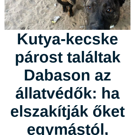
Kutya-kecske
párost találtak
Dabason az
állatvédők: ha
elszakítják őket
egymástól,