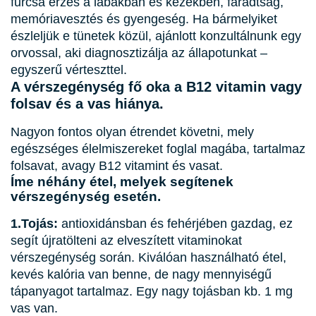
furcsa érzés a lábakban és kezekben, fáradtság,
memóriavesztés és gyengeség. Ha bármelyiket
észleljük e tünetek közül, ajánlott konzultálnunk egy
orvossal, aki diagnosztizálja az állapotunkat –
egyszerű vérteszttel.
A vérszegénység fő oka a B12 vitamin vagy
folsav és a vas hiánya.
Nagyon fontos olyan étrendet követni, mely
egészséges élelmiszereket foglal magába, tartalmaz
folsavat, avagy B12 vitamint és vasat.
Íme néhány étel, melyek segítenek
vérszegénység esetén.
1.Tojás:
antioxidánsban és fehérjében gazdag, ez
segít újratölteni az elveszített vitaminokat
vérszegénység során. Kiválóan használható étel,
kevés kalória van benne, de nagy mennyiségű
tápanyagot tartalmaz. Egy nagy tojásban kb. 1 mg
vas van.