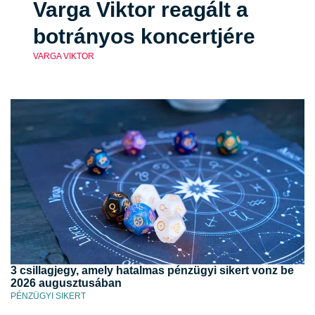
Varga Viktor reagált a
botrányos koncertjére
VARGA VIKTOR
3 csillagjegy, amely hatalmas pénzügyi sikert vonz be
2026 augusztusában
PÉNZÜGYI SIKERT