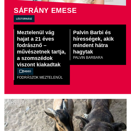
SÁFRÁNY EMESE
légtornász
Meztelenül vág
Palvin Barbi és
hajat a 21 éves
hírességek, akik
fodrásznő –
mindent hátra
művészetnek tartja,
hagytak
a szomszédok
PALVIN BARBARA
viszont kiakadtak
Videó
FODRÁSZOK MEZTELENÜL