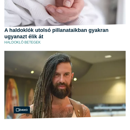
A haldoklók utolsó pillanataikban gyakran
ugyanazt élik át
HALDOKLÓ BETEGEK
Videó