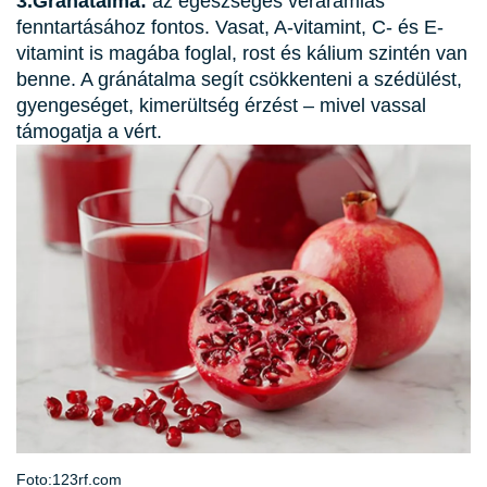
3.Gránátalma:
az egészséges véráramlás
fenntartásához fontos. Vasat, A-vitamint, C- és E-
vitamint is magába foglal, rost és kálium szintén van
benne. A gránátalma segít csökkenteni a szédülést,
gyengeséget, kimerültség érzést – mivel vassal
támogatja a vért.
Foto:123rf.com