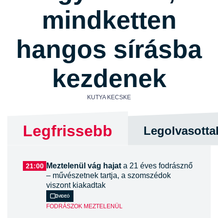
mindketten
hangos sírásba
kezdenek
KUTYA KECSKE
Legfrissebb
Legolvasotta
Meztelenül vág hajat
a 21 éves fodrásznő
21:00
– művészetnek tartja, a szomszédok
viszont kiakadtak
Videó
FODRÁSZOK MEZTELENÜL