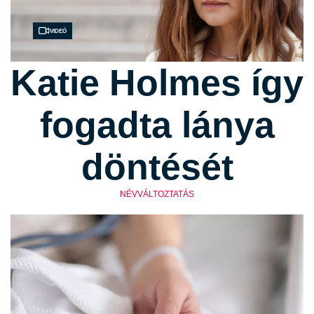
Videó
Katie Holmes így
fogadta lánya
döntését
NÉVVÁLTOZTATÁS