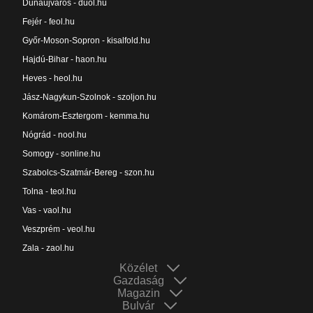
Dunaújváros - duol.hu
Fejér - feol.hu
Győr-Moson-Sopron - kisalfold.hu
Hajdú-Bihar - haon.hu
Heves - heol.hu
Jász-Nagykun-Szolnok - szoljon.hu
Komárom-Esztergom - kemma.hu
Nógrád - nool.hu
Somogy - sonline.hu
Szabolcs-Szatmár-Bereg - szon.hu
Tolna - teol.hu
Vas - vaol.hu
Veszprém - veol.hu
Zala - zaol.hu
Közélet
Gazdaság
Magazin
Bulvár