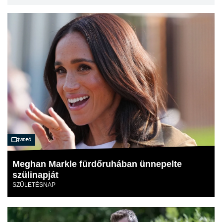
Videó
Meghan Markle fürdőruhában ünnepelte
szülinapját
SZÜLETÉSNAP