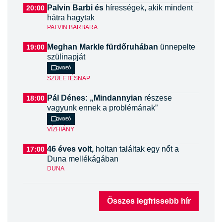
Palvin Barbi és
hírességek, akik mindent
20:00
hátra hagytak
PALVIN BARBARA
Meghan Markle fürdőruhában
ünnepelte
19:00
szülinapját
Videó
SZÜLETÉSNAP
Pál Dénes: „Mindannyian
részese
18:00
vagyunk ennek a problémának”
Videó
VÍZHIÁNY
46 éves volt,
holtan találtak egy nőt a
17:00
Duna mellékágában
DUNA
Összes legfrissebb hír