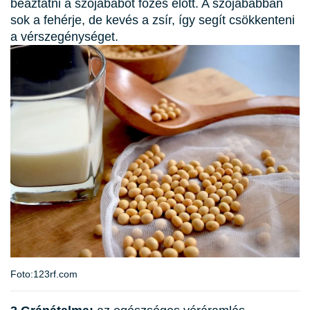
beáztatni a szójababot főzés előtt. A szójababban
sok a fehérje, de kevés a zsír, így segít csökkenteni
a vérszegénységet.
Foto:123rf.com