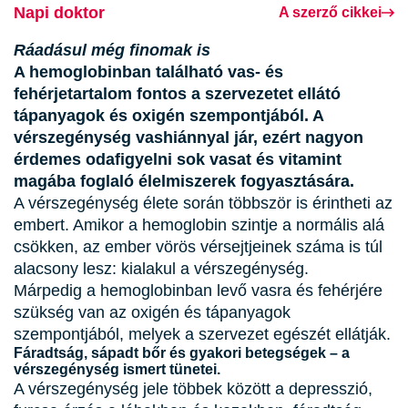
Napi doktor
A szerző cikkei
Ráadásul még finomak is
A hemoglobinban található vas- és
fehérjetartalom fontos a szervezetet ellátó
tápanyagok és oxigén szempontjából. A
vérszegénység vashiánnyal jár, ezért nagyon
érdemes odafigyelni sok vasat és vitamint
magába foglaló élelmiszerek fogyasztására.
A vérszegénység élete során többször is érintheti az
embert. Amikor a hemoglobin szintje a normális alá
csökken, az ember vörös vérsejtjeinek száma is túl
alacsony lesz: kialakul a vérszegénység.
Márpedig a hemoglobinban levő vasra és fehérjére
szükség van az oxigén és tápanyagok
szempontjából, melyek a szervezet egészét ellátják.
Fáradtság, sápadt bőr és gyakori betegségek – a
vérszegénység ismert tünetei.
A vérszegénység jele többek között a depresszió,