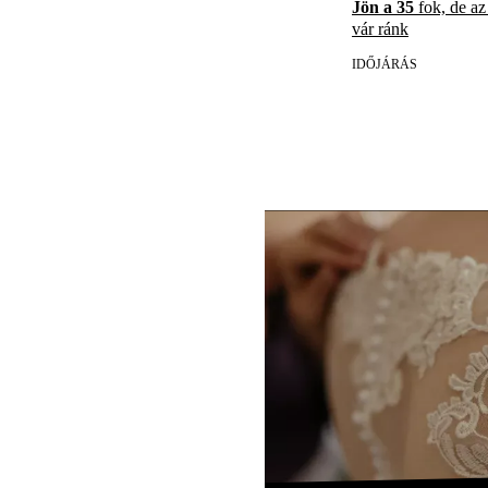
Jön a 35
fok, de az
vár ránk
IDŐJÁRÁS