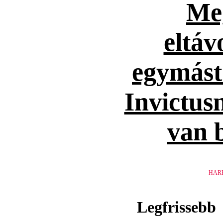
Me
eltáv
egymást
Invictusn
van 
HAR
Legfrissebb