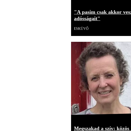
"A pasim csak akkor vesz
adósságait"
ESKÜVŐ
Megszakad a szív: közös