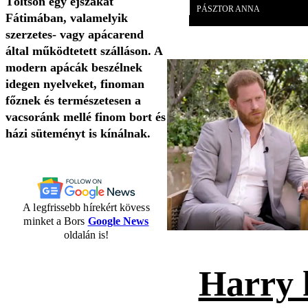
Töltsön egy éjszakát
PÁSZTOR ANNA
Fátimában, valamelyik
szerzetes- vagy apácarend
által működtetett szálláson. A
modern apácák beszélnek
idegen nyelveket, finoman
főznek és természetesen a
vacsoránk mellé finom bort és
házi süteményt is kínálnak.
A legfrissebb hírekért kövess
minket a Bors
Google News
oldalán is!
Harry 