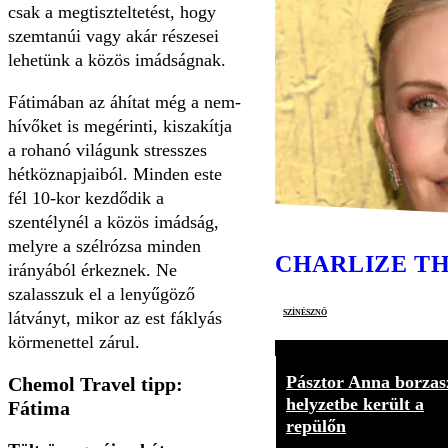
csak a megtiszteltetést, hogy
szemtanúi vagy akár részesei
lehetünk a közös imádságnak.
Fátimában az áhítat még a nem-
hívőket is megérinti, kiszakítja
a rohanó világunk stresszes
hétköznapjaiból. Minden este
fél 10-kor kezdődik a
szentélynél a közös imádság,
melyre a szélrózsa minden
CHARLIZE T
irányából érkeznek. Ne
szalasszuk el a lenyűgöző
színésznő
látványt, mikor az est fáklyás
körmenettel zárul.
Pásztor Anna borzas
Chemol Travel tipp:
helyzetbe került a
Fátima
repülőn