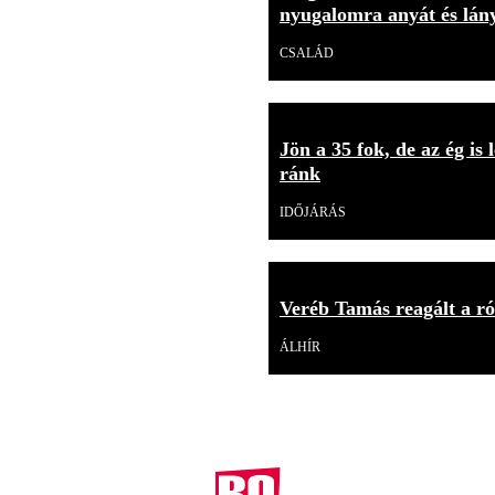
nyugalomra anyát és lán
CSALÁD
Jön a 35 fok, de az ég is
ránk
IDŐJÁRÁS
Veréb Tamás reagált a ról
ÁLHÍR