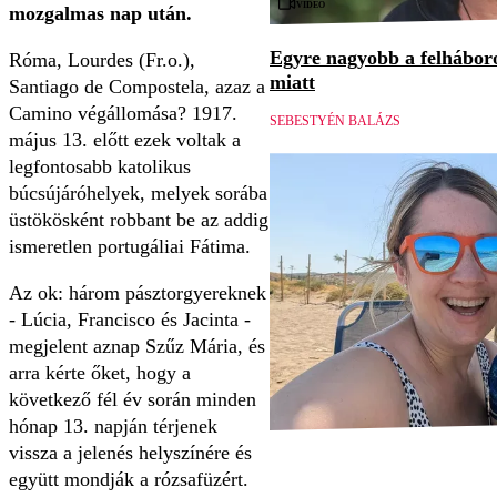
Videó
mozgalmas nap után.
Egyre nagyobb a felháboro
Róma, Lourdes (Fr.o.),
miatt
Santiago de Compostela, azaz a
Camino végállomása? 1917.
SEBESTYÉN BALÁZS
május 13. előtt ezek voltak a
legfontosabb katolikus
búcsújáróhelyek, melyek sorába
üstökösként robbant be az addig
ismeretlen portugáliai Fátima.
Az ok: három pásztorgyereknek
- Lúcia, Francisco és Jacinta -
megjelent aznap Szűz Mária, és
arra kérte őket, hogy a
következő fél év során minden
hónap 13. napján térjenek
vissza a jelenés helyszínére és
együtt mondják a rózsafüzért.