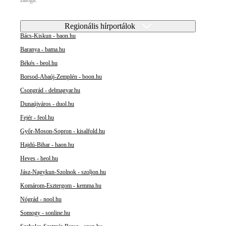
Regionális hírportálok
Bács-Kiskun - baon.hu
Baranya - bama.hu
Békés - beol.hu
Borsod-Abaúj-Zemplén - boon.hu
Csongrád - delmagyar.hu
Dunaújváros - duol.hu
Fejér - feol.hu
Győr-Moson-Sopron - kisalfold.hu
Hajdú-Bihar - haon.hu
Heves - heol.hu
Jász-Nagykun-Szolnok - szoljon.hu
Komárom-Esztergom - kemma.hu
Nógrád - nool.hu
Somogy - sonline.hu