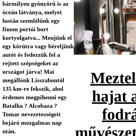
bármilyen gyönyörű is az
óceán látványa, melyet
lustán szemlélünk egy
finom portói bort
kortyolgatva... Menjünk el
Videó
egy körútra vagy béreljünk
autót és fedezzük fel a
rejtett szépségeket az
országot járva! Mai
Meztel
megállónk Lisszabontól
135 km-re fekszik, ahol
hajat 
érdemes megpihenni egy
Batalha ? Alcobaza ?
fodr
Tomar nevezetességeit
bejáró mozgalmas nap
művészet
után.