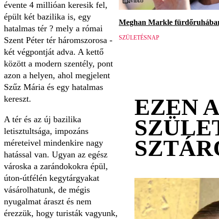
Videó
évente 4 millióan keresik fel,
épült két bazilika is, egy
Meghan Markle fürdőruhában 
hatalmas tér ? mely a római
SZÜLETÉSNAP
Szent Péter tér háromszorosa -
két végpontját adva. A kettő
között a modern szentély, pont
azon a helyen, ahol megjelent
Szűz Mária és egy hatalmas
kereszt.
EZEN 
A tér és az új bazilika
SZÜLE
letisztultsága, impozáns
SZTÁR
méreteivel mindenkire nagy
hatással van. Ugyan az egész
városka a zarándokokra épül,
úton-útfélén kegytárgyakat
vásárolhatunk, de mégis
nyugalmat áraszt és nem
érezzük, hogy turisták vagyunk,