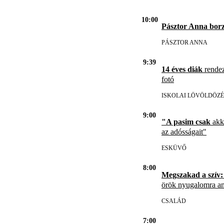
10:00
Pásztor Anna borz
PÁSZTOR ANNA
9:39
14 éves diák
rendez
fotó
ISKOLAI LÖVÖLDÖZÉ
9:00
"A pasim csak
akko
az adósságait"
ESKÜVŐ
8:00
Megszakad a szív:
örök nyugalomra an
CSALÁD
7:00