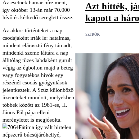
Az esetnek hamar híre ment,
Azt hitték, já
így október 13-án már 70.000
kapott a háro
hívő és kétkedő sereglett össze.
Az akkor történteket a nap
SZTRÓK
csodájaként írták le: hatalmas,
mindent elárasztó fény támadt,
mindenki szeme láttára a nap
állítólag tüzes labdaként gurult
végig az égbolton majd a beteg
vagy fogyatékos hívők egy
részénél csodás gyógyulások
jelentkeztek. A Szűz különböző
üzeneteket mondott, melyekben
többek között az 1981-es, II.
János Pál pápa elleni
merényletet is megjósolta.
Fátima így vált hirtelen
népszerű búcsújáróhellyé,