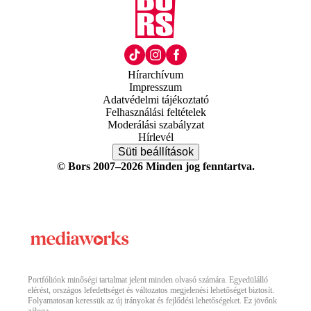
Hírarchívum
Impresszum
Adatvédelmi tájékoztató
Felhasználási feltételek
Moderálási szabályzat
Hírlevél
Süti beállítások
© Bors 2007–2026 Minden jog fenntartva.
Portfóliónk minőségi tartalmat jelent minden olvasó számára. Egyedülálló
elérést, országos lefedettséget és változatos megjelenési lehetőséget biztosít.
Folyamatosan keressük az új irányokat és fejlődési lehetőségeket. Ez jövőnk
záloga.