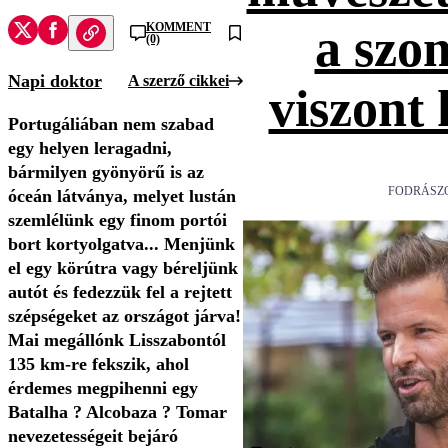
KOMMENT
a szo
(0)
Napi doktor
A szerző cikkei
viszont
Portugáliában nem szabad
egy helyen leragadni,
bármilyen gyönyörű is az
FODRÁSZ
óceán látványa, melyet lustán
szemlélünk egy finom portói
bort kortyolgatva... Menjünk
el egy körútra vagy béreljünk
autót és fedezzük fel a rejtett
szépségeket az országot járva!
Mai megállónk Lisszabontól
135 km-re fekszik, ahol
érdemes megpihenni egy
Batalha ? Alcobaza ? Tomar
nevezetességeit bejáró