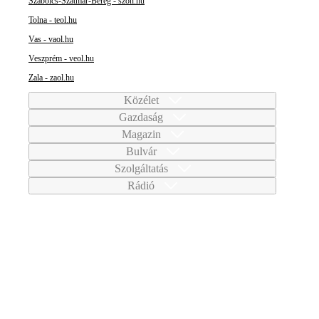
Szabolcs-Szatmár-Bereg - szon.hu
Tolna - teol.hu
Vas - vaol.hu
Veszprém - veol.hu
Zala - zaol.hu
Közélet
Gazdaság
Magazin
Bulvár
Szolgáltatás
Rádió