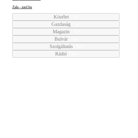
Zala - zaol.hu
Közélet
Gazdaság
Magazin
Bulvár
Szolgáltatás
Rádió