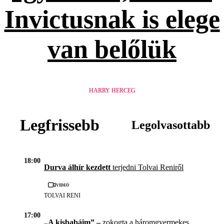
Invictusnak is elege
van belőlük
HARRY HERCEG
Legfrissebb
Legolvasottabb
18:00
Durva álhír kezdett
terjedni Tolvai Reniről
Videó
TOLVAI RENI
17:00
„A kisbabáim” –
zokogta a háromgyermekes