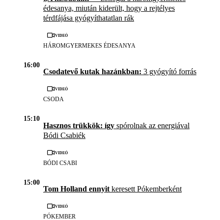
édesanya, miután kiderült, hogy a rejtélyes
térdfájása gyógyíthatatlan rák
Videó
HÁROMGYERMEKES ÉDESANYA
16:00
Csodatevő kutak hazánkban:
3 gyógyító forrás
Videó
CSODA
15:10
Hasznos trükkök: így
spórolnak az energiával
Bódi Csabiék
Videó
BÓDI CSABI
15:00
Tom Holland ennyit
keresett Pókemberként
Videó
PÓKEMBER