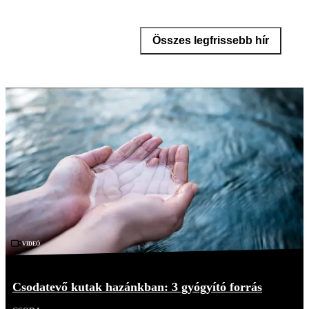
Összes legfrissebb hír
Videó
Csodatevő kutak hazánkban: 3 gyógyító forrás