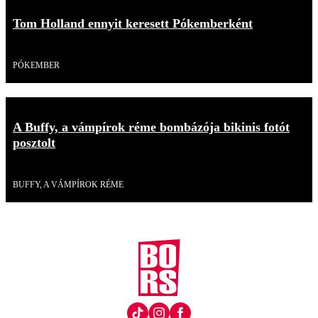
Tom Holland ennyit keresett Pókemberként
Videó
PÓKEMBER
A Buffy, a vámpírok réme bombázója bikinis fotót
posztolt
Videó
BUFFY, A VÁMPÍROK RÉME