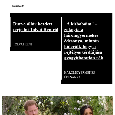
színésznő
Durva álhír kezdett
„A kisbabáim” –
terjedni Tolvai Reniről
zokogta a
háromgyermekes
Videó
édesanya, miután
TOLVAI RENI
kiderült, hogy a
rejtélyes térdfájása
gyógyíthatatlan rák
Videó
HÁROMGYERMEKES
ÉDESANYA