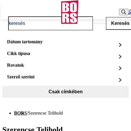
Keresés
Dátum tartomány
Cikk típusa
Rovatok
Szerző szerint
Csak címkében
BORS
/
Szerencse Telihold
Szerencse Telihold