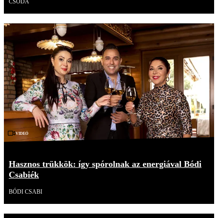
CSODA
Videó
Hasznos trükkök: így spórolnak az energiával Bódi
Csabiék
BÓDI CSABI