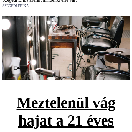
Szegedi Erika szerint mindenki erre várt.
SZEGEDI ERIKA
Videó
Meztelenül vág
hajat a 21 éves