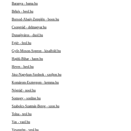
Baranya - bama.hu
Békés - beol.hu
Borsod-Abaúj-Zemplén - boon.hu
Csongrád - delmagyar.hu
Dunaújváros - duol.hu
Fejér - feol.hu
Győr-Moson-Sopron - kisalfold.hu
Hajdú-Bihar - haon.hu
Heves - heol.hu
Jász-Nagykun-Szolnok - szoljon.hu
Komárom-Esztergom - kemma.hu
Nógrád - nool.hu
Somogy - sonline.hu
Szabolcs-Szatmár-Bereg - szon.hu
Tolna - teol.hu
Vas - vaol.hu
Veszprém - veol.hu