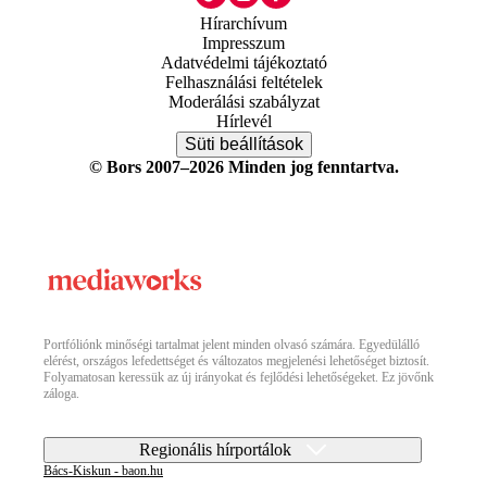
Hírarchívum
Impresszum
Adatvédelmi tájékoztató
Felhasználási feltételek
Moderálási szabályzat
Hírlevél
Süti beállítások
© Bors 2007–2026 Minden jog fenntartva.
Portfóliónk minőségi tartalmat jelent minden olvasó számára. Egyedülálló
elérést, országos lefedettséget és változatos megjelenési lehetőséget biztosít.
Folyamatosan keressük az új irányokat és fejlődési lehetőségeket. Ez jövőnk
záloga.
Regionális hírportálok
Bács-Kiskun - baon.hu