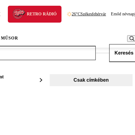
N
RETRO RÁDIÓ
26°C
Székesfehérvár
Emőd névnap
 MŰSOR
Keresés
nt
Csak címkében