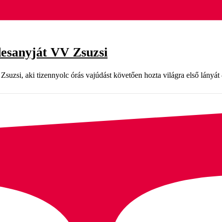
édesanyját VV Zsuzsi
Zsuzsi, aki tizennyolc órás vajúdást követően hozta világra első lányá