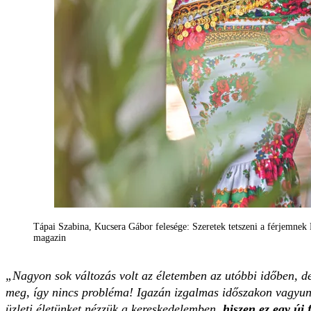
Tápai Szabina, Kucsera Gábor felesége: Szeretek tetszeni a férjemnek
magazin
„Nagyon sok változás volt az életemben az utóbbi időben, d
meg, így nincs probléma! Igazán izgalmas időszakon vagyunk
üzleti életünket nézzük a kereskedelemben,
hiszen ez egy új 