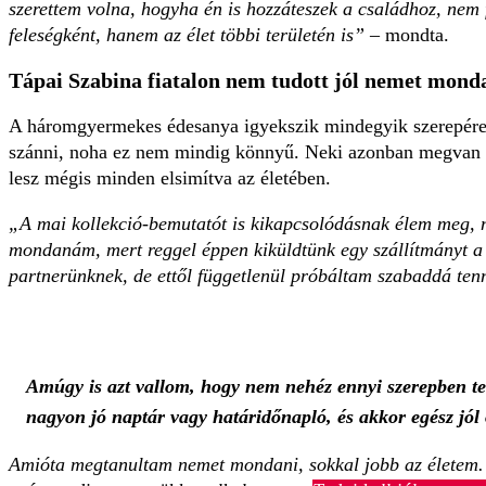
szerettem volna, hogyha én is hozzáteszek a családhoz, nem 
feleségként, hanem az élet többi területén is”
– mondta.
Tápai Szabina fiatalon nem tudott jól nemet mond
A háromgyermekes édesanya igyekszik mindegyik szerepére 
szánni, noha ez nem mindig könnyű. Neki azonban megvan a
lesz mégis minden elsimítva az életében.
„A mai kollekció-bemutatót is kikapcsolódásnak élem meg
mondanám, mert reggel éppen kiküldtünk egy szállítmányt a
partnerünknek, de ettől függetlenül próbáltam szabaddá te
Amúgy is azt vallom, hogy nem nehéz ennyi szerepben tel
nagyon jó naptár vagy határidőnapló, és akkor egész jól 
Amióta megtanultam nemet mondani, sokkal jobb az életem. 