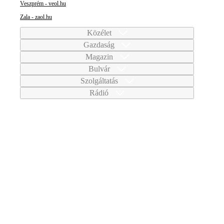
Veszprém - veol.hu
Zala - zaol.hu
Közélet
Gazdaság
Magazin
Bulvár
Szolgáltatás
Rádió