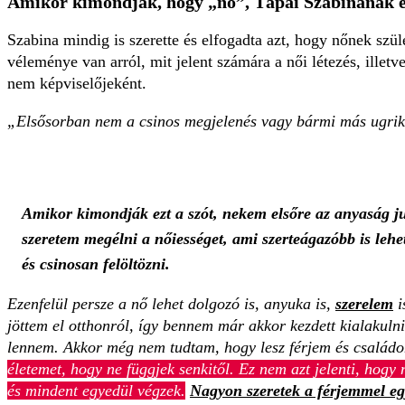
Amikor kimondják, hogy „nő”, Tápai Szabinának el
Szabina mindig is szerette és elfogadta azt, hogy nőnek szül
véleménye van arról, mit jelent számára a női létezés, illetv
nem képviselőjeként.
„Elsősorban nem a csinos megjelenés vagy bármi más ugrik
Amikor kimondják ezt a szót, nekem elsőre az anyaság ju
szeretem megélni a nőiességet, ami szerteágazóbb is lehet
és csinosan felöltözni.
Ezenfelül persze a nő lehet dolgozó is, anyuka is,
szerelem
i
jöttem el otthonról, így bennem már akkor kezdett kialakulni
lennem. Akkor még nem tudtam, hogy lesz férjem és család
életemet, hogy ne függjek senkitől. Ez nem azt jelenti, hog
és mindent egyedül végzek.
Nagyon szeretek a férjemmel eg