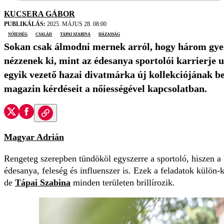
KUCSERA GÁBOR
PUBLIKÁLÁS:
2025. MÁJUS 28. 08:00
nőiesség
család
Tápai Szabina
házasság
Sokan csak álmodni mernek arról, hogy három gyer
nézzenek ki, mint az édesanya sportolói karrierje 
egyik vezető hazai divatmárka új kollekciójának b
magazin kérdéseit a nőiességével kapcsolatban.
Magyar Adrián
Rengeteg szerepben tündököl egyszerre a sportoló, hiszen a 
édesanya, feleség és inf­luen­szer is. Ezek a feladatok külön-
de
Tápai Szabina
minden területen brillírozik.