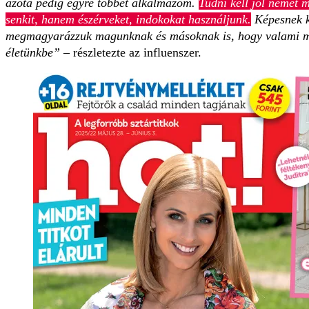
azóta pedig egyre többet alkalmazom.
Tudni kell jól nemet 
senkit, hanem észérveket, indokokat használjunk.
Képesnek ke
megmagyarázzuk magunknak és másoknak is, hogy valami mo
életünkbe”
– részletezte az inf­luen­szer.