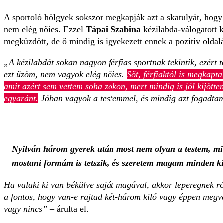
A sportoló hölgyek sokszor megkapják azt a skatulyát, hogy 
nem elég nőies. Ezzel
Tápai Szabina
kézilabda-válogatott
megküzdött, de ő mindig is igyekezett ennek a pozitív oldalá
„A kézilabdát sokan nagyon férfias sportnak tekintik, ezért
ezt űzöm, nem vagyok elég nőies.
Sőt, férfiaktól is megkapt
amit azért sem vettem soha zokon, mert mindig is jól kijötte
egyaránt.
Jóban vagyok a testemmel, és mindig azt fogadtam
Nyilván három gyerek után most nem olyan a testem, mi
mostani formám is tetszik, és szeretem magam minden k
Ha valaki ki van békülve saját magával, akkor leperegnek r
a fontos, hogy van-e rajtad két-három kiló vagy éppen meg
vagy nincs”
– árulta el.