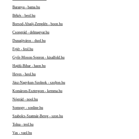
Baranya - bama.hu
Békés - beol.hu
Borsod-Abaúj-Zemplén - boon.hu
Csongrád - delmagyar.hu
Dunaújváros - duol.hu
Fejér - feol.hu
Győr-Moson-Sopron - kisalfold.hu
Hajdú-Bihar - haon.hu
Heves - heol.hu
Jász-Nagykun-Szolnok - szoljon.hu
Komárom-Esztergom - kemma.hu
Nógrád - nool.hu
Somogy - sonline.hu
Szabolcs-Szatmár-Bereg - szon.hu
Tolna - teol.hu
Vas - vaol.hu