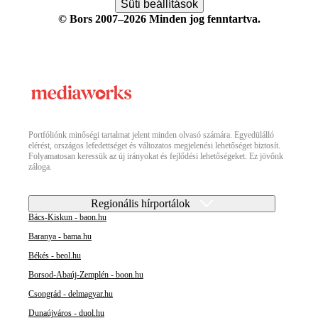
Süti beállítások
© Bors 2007–2026 Minden jog fenntartva.
Portfóliónk minőségi tartalmat jelent minden olvasó számára. Egyedülálló
elérést, országos lefedettséget és változatos megjelenési lehetőséget biztosít.
Folyamatosan keressük az új irányokat és fejlődési lehetőségeket. Ez jövőnk
záloga.
Regionális hírportálok
Bács-Kiskun - baon.hu
Baranya - bama.hu
Békés - beol.hu
Borsod-Abaúj-Zemplén - boon.hu
Csongrád - delmagyar.hu
Dunaújváros - duol.hu