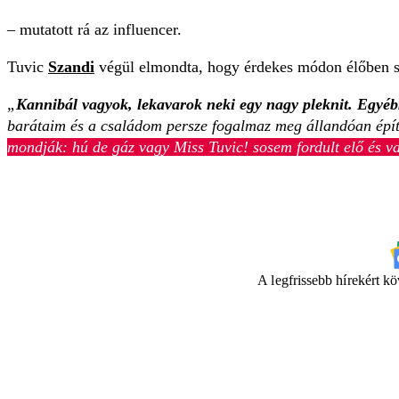
– mutatott rá az influencer.
Tuvic
Szandi
végül elmondta, hogy érdekes módon élőben so
„
Kannibál vagyok, lekavarok neki egy nagy pleknit. Egyéb
barátaim és a családom persze fogalmaz meg állandóan építő
mondják: hú de gáz vagy Miss Tuvic! sosem fordult elő és v
A legfrissebb hírekért k