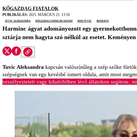
KŐGAZDAG FIATALOK
PUBLIKÁLÁS:
2025. MÁRCIUS 21. 13:10
Tuvic Aleksandra
Kőgazdag Fiatalok Szandi
Miss tuvic
botrány
Harminc ágyat adományozott egy gyermekotthonnak
sztárja nem hagyta szó nélkül az esetet. Keményen 
Tuvic Aleksandra
kapcsán
valószínűleg a szép szőke fürtök
szépségnek van egy kevésbé ismert oldala, amit most megmu
veszélyeztetett vagy kihalófélben lévő állatokon segítene, m