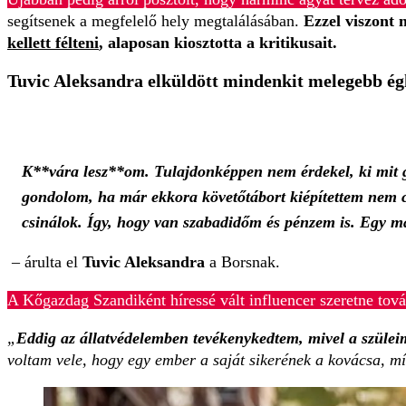
segítsenek a megfelelő hely megtalálásában.
Ezzel viszont 
kellett félteni
, alaposan kiosztotta a kritikusait.
Tuvic Aleksandra elküldött mindenkit melegebb ég
K**vára lesz**om. Tulajdonképpen nem érdekel, ki mit 
gondolom, ha már ekkora követőtábort kiépítettem nem c
csinálok. Így, hogy van szabadidőm és pénzem is.
Egy má
– árulta el
Tuvic Aleksandra
a Borsnak.
A Kőgazdag Szandiként híressé vált influencer szeretne tov
„
Eddig az állatvédelemben tevékenykedtem, mivel a szüleim
voltam vele, hogy egy ember a saját sikerének a kovácsa, míg