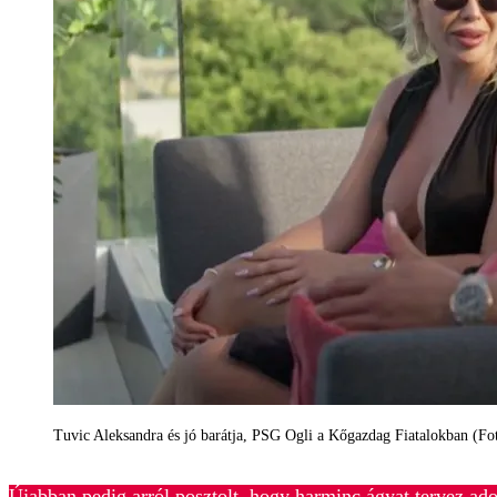
Tuvic Aleksandra és jó barátja, PSG Ogli a Kőgazdag Fiatalokban (F
Újabban pedig arról posztolt, hogy harminc ágyat tervez 