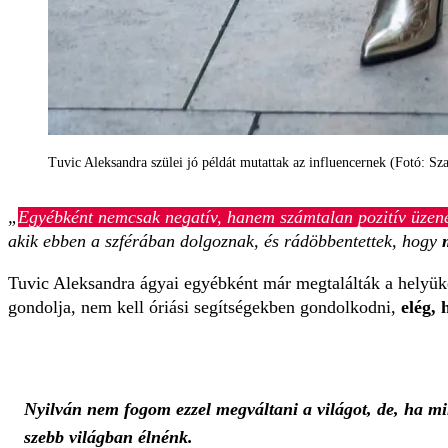
Tuvic Aleksandra szülei jó példát mutattak az influencernek (Fotó: Sz
„
Egyébként nemcsak negatív, hanem számtalan pozitív üzenet
akik ebben a szférában dolgoznak, és rádöbbentettek, hogy
Tuvic Aleksandra ágyai egyébként már megtalálták a helyüke
gondolja, nem kell óriási segítségekben gondolkodni,
elég, 
Nyilván nem fogom ezzel megváltani a világot, de, ha mi
szebb világban élnénk.