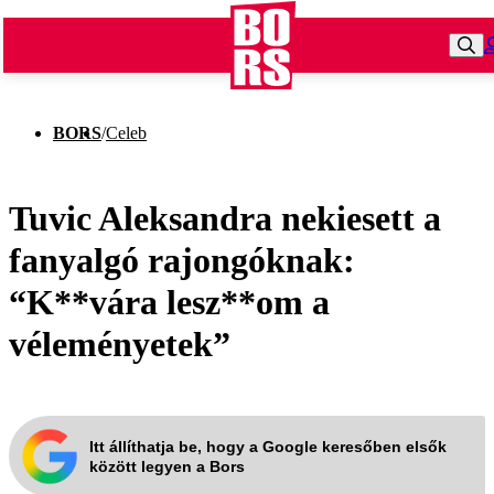
BORS
/
Celeb
Tuvic Aleksandra nekiesett a
fanyalgó rajongóknak:
“K**vára lesz**om a
véleményetek”
Itt állíthatja be, hogy a Google keresőben elsők
között legyen a Bors