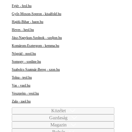
Fejér - feol.hu
Győr-Moson-Sopron - kisalfold.hu
Hajdú-Bihar - haon.hu
Heves - heol.hu
Jász-Nagykun-Szolnok - szoljon.hu
Komárom-Esztergom - kemma.hu
Nógrád - nool.hu
Somogy - sonline.hu
Szabolcs-Szatmár-Bereg - szon.hu
Tolna - teol.hu
Vas - vaol.hu
Veszprém - veol.hu
Zala - zaol.hu
Közélet
Gazdaság
Magazin
Bulvár