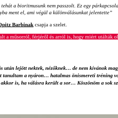
lt, tehát a bioritmusunk nem passzolt. Ez egy párkapcso
yba ment el, ami végül a különválásunkat jelentette”
 Opitz Barbinak
csapja a szelet.
lt a műsorról, férjéről és arról is, hogy miért utálták 
s után lejött nektek, nézőknek… de nem kívánok magya
tanultam a nyáron… hatalmas önismereti tréning volt
akkor is, ha válásra került a sor… Köszönöm a sok szé