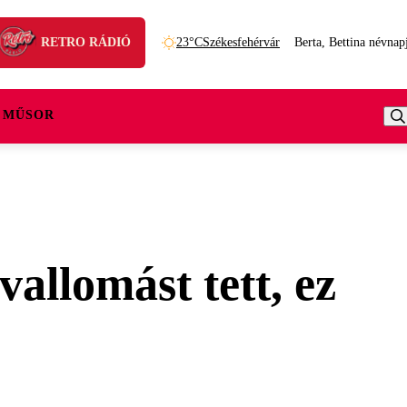
RETRO RÁDIÓ
23°C
Székesfehérvár
Berta, Bettina névnap
 MŰSOR
vallomást tett, ez