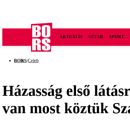
AKTUÁLIS
SZTÁR
SPORT
BORS
/
Celeb
Házasság első látásr
van most köztük Sz