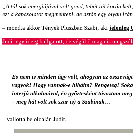
„A túl sok energiájával volt gond, tehát túl korán ke
ezt a kapcsolatot megmenteni, de aztán egy olyan irán
– mondta akkor Tények Pluszban Szabi, aki
jelenleg
Judit egy ideig hallgatott, de végül ő maga is megszóla
És nem is minden úgy volt, ahogyan az összevágá
vagyok! Hogy vannak-e hibáim? Rengeteg! Sokat 
interjú alkalmával, én győztesként távoztam meg 
– meg hát volt sok szar is) a Szabinak…
– vallotta be oldalán Judit.