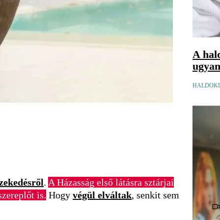
A hal
ugyana
HALDOKL
zekedésről
.
A Házasság első látásra sztárjai
zereplőt is.
Hogy
végül elváltak
, senkit sem