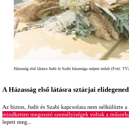
Házasság első látásra Judit és Szabi házassága szépen indult (Fotó: TV
A Házasság első látásra sztárjai elidegene
Az biztos, Judit és Szabi kapcsolata nem nélkülözte a
mindketten megosztó személyiségek voltak a műsorban,
lepett meg...