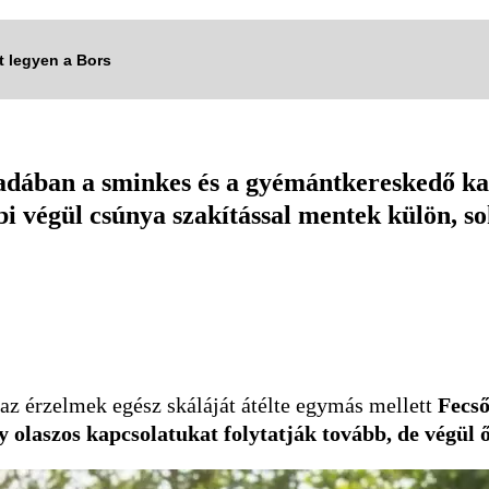
tt legyen a Bors
ában a sminkes és a gyémántkereskedő kap
abi végül csúnya szakítással mentek külön, s
az érzelmek egész skáláját átélte egymás mellett
Fecső
y olaszos kapcsolatukat folytatják tovább, de végül ő