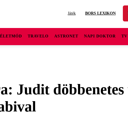
Játék
BORS LEXIKON
ÉLETMÓD
TRAVELO
ASTRONET
NAPI DOKTOR
TV
a: Judit döbbenetes 
abival