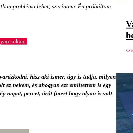
latban probléma lehet, szerintem. Én próbáltam
V
b
olyan sokan.
VAR
rázkodni, hisz aki ismer, úgy is tudja, milyen
 ez nekem, és ahogyan ezt említettem is egy
p napot, percet, órát (mert hogy olyan is volt