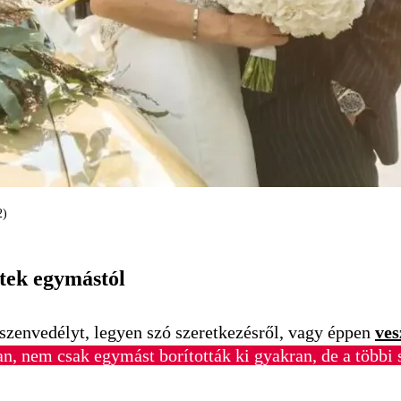
2)
dtek egymástól
 szenvedélyt, legyen szó szeretkezésről, vagy éppen
ves
 nem csak egymást borították ki gyakran, de a többi s