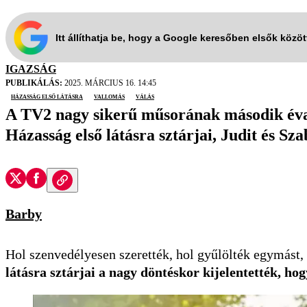
Itt állíthatja be, hogy a Google keresőben elsők közö
IGAZSÁG
PUBLIKÁLÁS:
2025. MÁRCIUS 16. 14:45
Házasság első látásra
vallomás
válás
A TV2 nagy sikerű műsorának második évad
Házasság első látásra sztárjai, Judit és Sz
Barby
Hol szenvedélyesen szerették, hol gyűlölték egymást, 
látásra sztárjai a nagy döntéskor kijelentették, hog