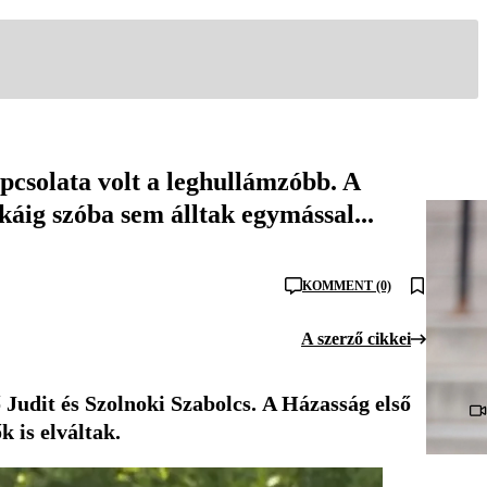
csolata volt a leghullámzóbb. A
okáig szóba sem álltak egymással...
KOMMENT (0)
A szerző cikkei
 Judit és Szolnoki Szabolcs.
A Házasság első
k is elváltak.