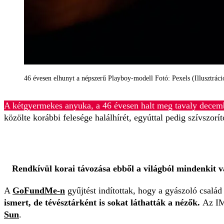
46 évesen elhunyt a népszerű Playboy-modell Fotó: Pexels (Illusztráci
A kétgyermekes anyuka, a 46 évesen halt meg tavaly decem
közölte korábbi felesége halálhírét, egyúttal pedig szívszorít
Rendkívül korai távozása ebből a világból mindenkit vá
A
GoFundMe-n
gyűjtést indítottak, hogy a gyászoló család 
ismert, de tévésztárként is sokat láthatták a nézők.
Az IM
Sun
.