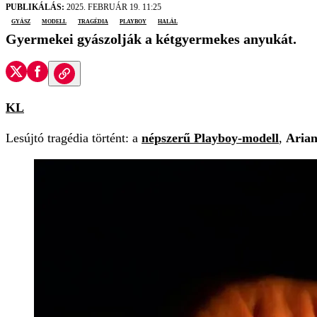
PUBLIKÁLÁS:
2025. FEBRUÁR 19. 11:25
gyász
modell
tragédia
Playboy
halál
Gyermekei gyászolják a kétgyermekes anyukát.
KL
Lesújtó tragédia történt: a
népszerű Playboy-modell
,
Arian