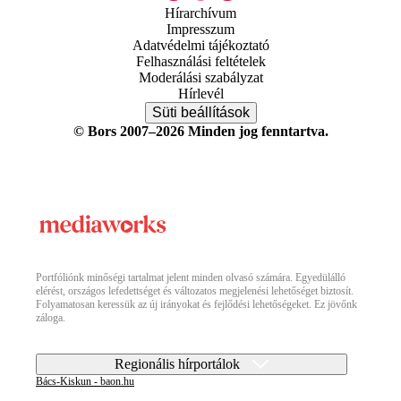
Hírarchívum
Impresszum
Adatvédelmi tájékoztató
Felhasználási feltételek
Moderálási szabályzat
Hírlevél
Süti beállítások
© Bors 2007–2026 Minden jog fenntartva.
Portfóliónk minőségi tartalmat jelent minden olvasó számára. Egyedülálló
elérést, országos lefedettséget és változatos megjelenési lehetőséget biztosít.
Folyamatosan keressük az új irányokat és fejlődési lehetőségeket. Ez jövőnk
záloga.
Regionális hírportálok
Bács-Kiskun - baon.hu