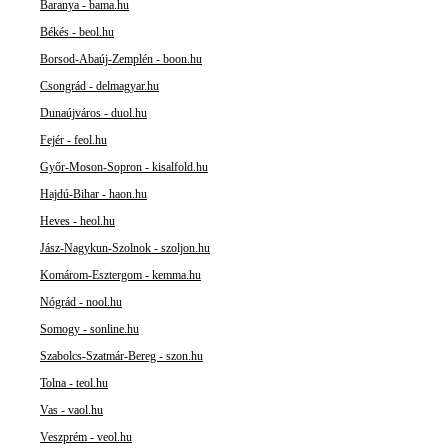
Baranya - bama.hu
Békés - beol.hu
Borsod-Abaúj-Zemplén - boon.hu
Csongrád - delmagyar.hu
Dunaújváros - duol.hu
Fejér - feol.hu
Győr-Moson-Sopron - kisalfold.hu
Hajdú-Bihar - haon.hu
Heves - heol.hu
Jász-Nagykun-Szolnok - szoljon.hu
Komárom-Esztergom - kemma.hu
Nógrád - nool.hu
Somogy - sonline.hu
Szabolcs-Szatmár-Bereg - szon.hu
Tolna - teol.hu
Vas - vaol.hu
Veszprém - veol.hu