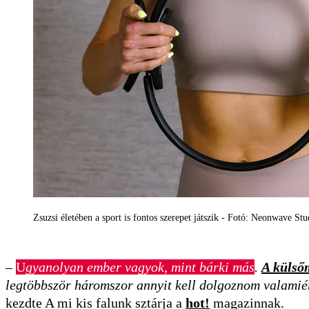
Zsuzsi életében a sport is fontos szerepet játszik - Fotó: Neonwave Stu
–
U
gyanolyan ember vagyok, mint bárki más
.
A küls
legtöbbször háromszor annyit kell dolgoznom valamiér
kezdte A mi kis falunk sztárja a
hot!
magazinnak.