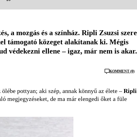
és, a mozgás és a színház. Ripli Zsuzsi szere
el támogató közeget alakítanak ki. Mégis
ud védekezni ellene – igaz, már nem is akar.
KOMMENT (0)
lébe pottyan; aki szép, annak könnyű az élete –
Ripli
nló megjegyzéseket, de ma már elengedi őket a füle