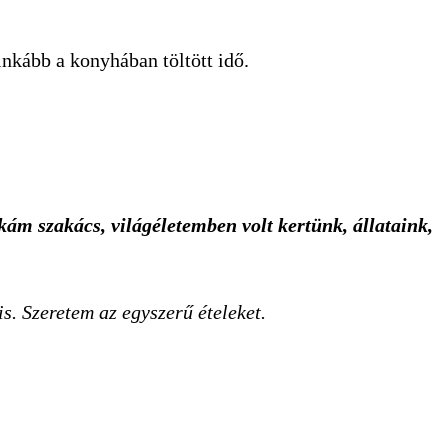
kább a konyhában töltött idő.
m szakács, világéletemben volt kertünk, állataink,
s. Szeretem az egyszerű ételeket.