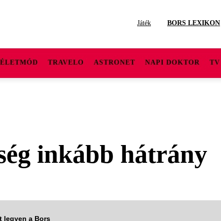
Játék
BORS LEXIKON
ÉLETMÓD
TRAVELO
ASTRONET
NAPI DOKTOR
TV
pség inkább hátrány
tt legyen a Bors