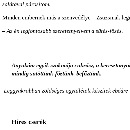
salátával párosítom.
Minden embernek más a szenvedélye – Zsuzsinak legin
–
Az én legfontosabb sze­retet­nyel­vem a sütés-főzés.
Anyukám egyik szakmája cukrász, a keresztanyuká
mindig sütöttünk-főztünk, befőztünk.
Leggyakrabban zöldséges egytálételt készítek ebédre i
Híres cserék