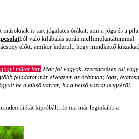
másoknak is tart jógalates órákat, ami a jóga és a pila
pcsolat
ból való kilábalás során mellimplantátummal
rácsony előtt, amikor kiderült, hogy mindkettő kiszakad
gügyi műtét lett.
Már jól vagyok, szerencsésen túl vagy
gtöbb feladatot már elvégzem az óráimon; igaz, óvatos
gyult be a külső varrat; ha a belső varrat megsérül,
 minden diétát kipróbált, de ma már leginkább a