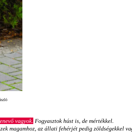
ászló
en­evő vagyok.
Fogyasztok húst is, de mértékkel.
ek magamhoz, az állati fehérjét pedig zöldségekkel va