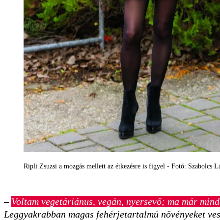
Ripli Zsuzsi a mozgás mellett az étkezésre is figyel - Fotó: Szabolcs L
–
Voltam vegetáriánus, ve­gán, nyersevő; ma már min­d
Leggyakrabban magas fehérjetartalmú növényeket vesz