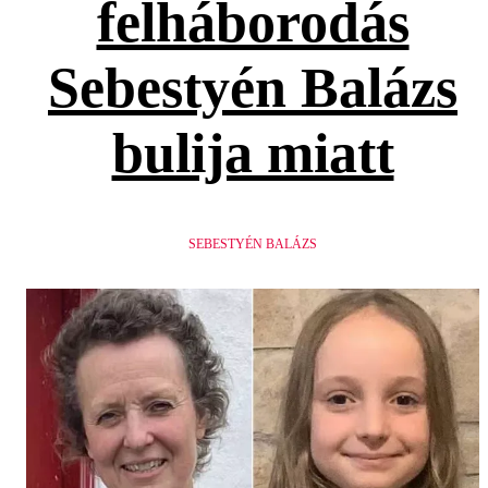
felháborodás
Sebestyén Balázs
bulija miatt
SEBESTYÉN BALÁZS