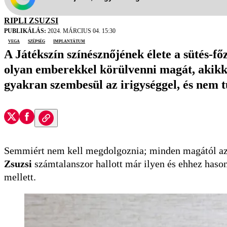
RIPLI ZSUZSI
PUBLIKÁLÁS:
2024. MÁRCIUS 04. 15:30
vega
szépség
implantátum
A Játékszín színésznőjének élete a sütés-főz
olyan emberekkel körülvenni magát, akikk
gyakran szembesül az irigységgel, és nem t
Semmiért nem kell megdolgoznia; minden magától az ö
Zsuzsi
számtalanszor hallott már ilyen és ehhez haso
mellett.