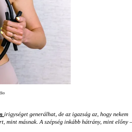
dio
őm
irigységet generálhat, de az igazság az, hogy nekem
t, mint másnak. A szépség inkább hátrány, mint előny