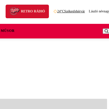
RETRO RÁDIÓ
24°C
Székesfehérvár
László névnap
 MŰSOR