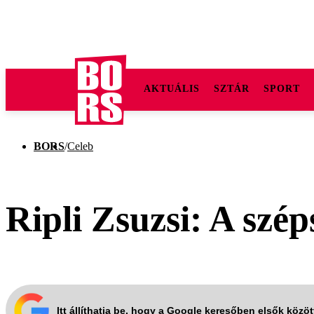
AKTUÁLIS
SZTÁR
SPORT
BORS
/
Celeb
Ripli Zsuzsi: A szé
Itt állíthatja be, hogy a Google keresőben elsők közö