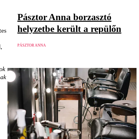
Pásztor Anna borzasztó
helyzetbe került a repülőn
tes
PÁSZTOR ANNA
,
ok
nak
Videó