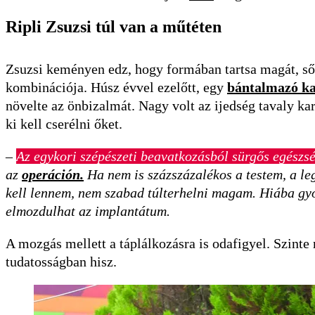
Ripli Zsuzsi túl van a műtéten
Zsuzsi keményen edz, hogy formában tartsa magát, sőt 
kombinációja. Húsz évvel ezelőtt, egy
bántalmazó ka
növelte az önbizalmát. Nagy volt az ijedség tavaly ka
ki kell cserélni őket.
–
Az egykori szépészeti beavatkozásból sürgős egészsé
az
operáción.
Ha nem is százszázalékos a testem, a le
kell lennem, nem szabad túlterhelni magam. Hiába gyó
elmozdulhat az implantátum.
A mozgás mellett a táplálkozásra is odafigyel. Szinte
tudatosságban hisz.