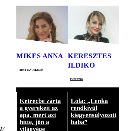
MIKES ANNA
KERESZTES
ILDIKÓ
profi táncoktató
énekesnő
Ketrecbe zárta
Lola: „Lenka
a gyerekeit az
rendkívül
apa, mert azt
kiegyensúlyozott
hitte, jön a
baba”
gy
világvége