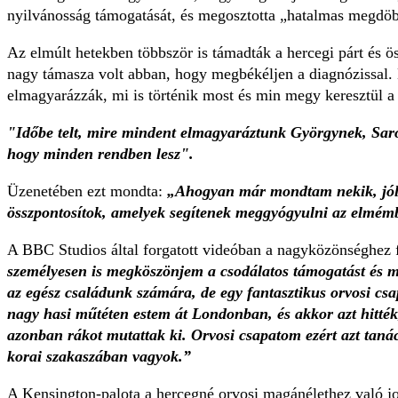
nyilvánosság támogatását, és megosztotta „hatalmas megdöbb
Az elmúlt hetekben többször is támadták a hercegi párt és ö
nagy támasza volt abban, hogy megbékéljen a diagnózissal. 
elmagyarázzák, mi is történik most és min megy keresztül 
"Időbe telt, mire mindent elmagyaráztunk Györgynek, Sar
hogy minden rendben lesz".
Üzenetében ezt mondta:
„Ahogyan már mondtam nekik, jól 
összpontosítok, amelyek segítenek meggyógyulni az elmémb
A BBC Studios által forgatott videóban a nagyközönséghez 
személyesen is megköszönjem a csodálatos támogatást és m
az egész családunk számára, de egy fantasztikus orvosi c
nagy hasi műtéten estem át Londonban, és akkor azt hitték,
azonban rákot mutattak ki. Orvosi csapatom ezért azt taná
korai szakaszában vagyok.”
A Kensington-palota a hercegné orvosi magánélethez való jo