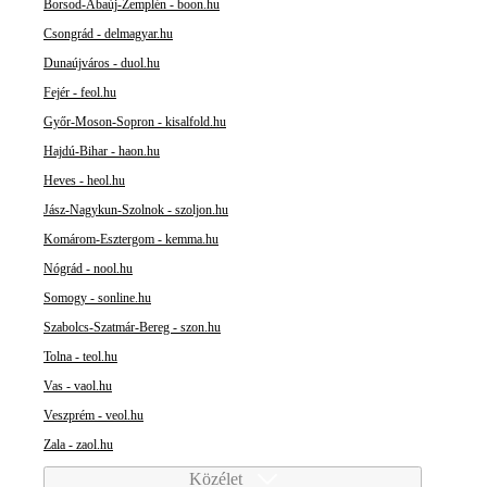
Borsod-Abaúj-Zemplén - boon.hu
Csongrád - delmagyar.hu
Dunaújváros - duol.hu
Fejér - feol.hu
Győr-Moson-Sopron - kisalfold.hu
Hajdú-Bihar - haon.hu
Heves - heol.hu
Jász-Nagykun-Szolnok - szoljon.hu
Komárom-Esztergom - kemma.hu
Nógrád - nool.hu
Somogy - sonline.hu
Szabolcs-Szatmár-Bereg - szon.hu
Tolna - teol.hu
Vas - vaol.hu
Veszprém - veol.hu
Zala - zaol.hu
Közélet