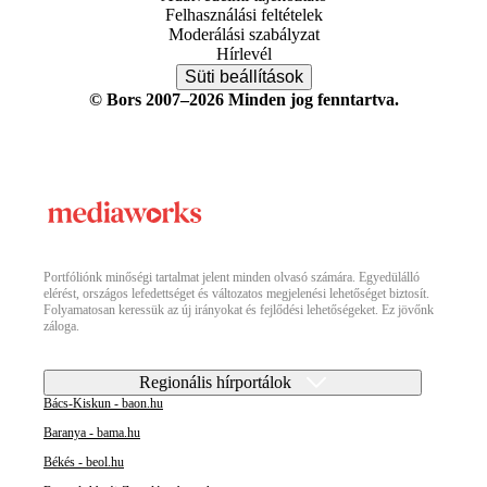
Felhasználási feltételek
Moderálási szabályzat
Hírlevél
Süti beállítások
© Bors 2007–2026 Minden jog fenntartva.
Portfóliónk minőségi tartalmat jelent minden olvasó számára. Egyedülálló
elérést, országos lefedettséget és változatos megjelenési lehetőséget biztosít.
Folyamatosan keressük az új irányokat és fejlődési lehetőségeket. Ez jövőnk
záloga.
Regionális hírportálok
Bács-Kiskun - baon.hu
Baranya - bama.hu
Békés - beol.hu