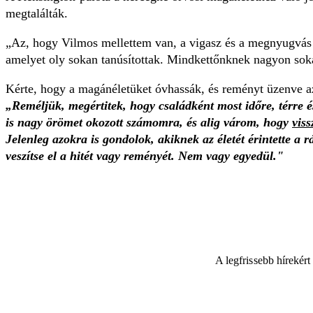
megtalálták.
„Az, hogy Vilmos mellettem van, a vigasz és a megnyugvás n
amelyet oly sokan tanúsítottak. Mindkettőnknek nagyon soka
Kérte, hogy a magánéletüket óvhassák, és reményt üzenve az
„Reméljük, megértitek, hogy családként most időre, térr
is nagy örömet okozott számomra, és alig várom, hogy
viss
Jelenleg azokra is gondolok, akiknek az életét érintette a
veszítse el a hitét vagy reményét. Nem vagy egyedül."
A legfrissebb hírekér