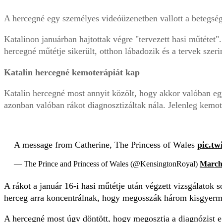
A hercegné egy személyes videóüzenetben vallott a betegség
Katalinon januárban hajtottak végre "tervezett hasi műtétet
hercegné műtétje sikerült, otthon lábadozik és a tervek szeri
Katalin hercegné kemoterápiát kap
Katalin hercegné most annyit közölt, hogy akkor valóban egy
azonban valóban rákot diagnosztizáltak nála. Jelenleg kemote
A message from Catherine, The Princess of Wales
pic.t
— The Prince and Princess of Wales (@KensingtonRoyal)
March
A rákot a január 16-i hasi műtétje után végzett vizsgálatok 
herceg arra koncentrálnak, hogy megosszák három kisgyermek
A hercegné most úgy döntött, hogy megosztja a diagnózist 