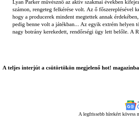
Lyan Parker művésznő az aktív szakmai években kifejezet
számon, rengeteg felkérése volt. Az ő főszereplésével k
hogy a producerek mindent megtettek annak érdekében, 
pedig benne volt a játékban... Az egyik extrém helyen t
nagy botrány kerekedett, rendőrségi ügy lett belőle. A 
A teljes interjút a csütörtökön megjelenő hot! magazinba
A legfrissebb hírekért kövess