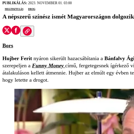
PUBLIKÁLÁS:
2023. NOVEMBER 01. 03:00
megtisztulás
drog
A népszerű színész ismét Magyarországon dolgozik, 
Bors
Hujber Ferit
nyáron sikerült hazacsábítania a
Bánfalvy Ág
szerepeljen a
Funny Money
című, fergetegesnek ígérkező v
átalakuláson kellett átmennie. Hujber az elmúlt egy évben tel
hogy letette a drogot.