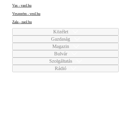
Vas - vaol.hu
Veszprém - veol.hu
Zala - zaol.hu
Közélet
Gazdaság
Magazin
Bulvár
Szolgáltatás
Rádió