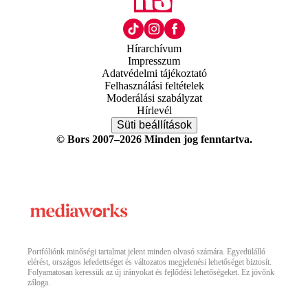
Hírarchívum
Impresszum
Adatvédelmi tájékoztató
Felhasználási feltételek
Moderálási szabályzat
Hírlevél
Süti beállítások
© Bors 2007–2026 Minden jog fenntartva.
Portfóliónk minőségi tartalmat jelent minden olvasó számára. Egyedülálló
elérést, országos lefedettséget és változatos megjelenési lehetőséget biztosít.
Folyamatosan keressük az új irányokat és fejlődési lehetőségeket. Ez jövőnk
záloga.