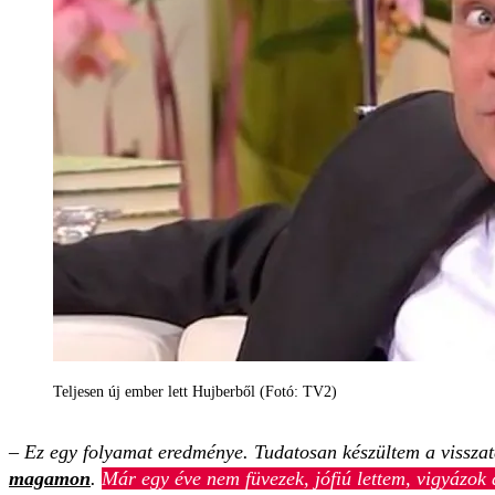
Teljesen új ember lett Hujberből (Fotó: TV2)
–
Ez egy folyamat eredménye. Tudatosan készültem a visszat
magamon
.
Már egy éve nem füvezek, jófiú lettem, vigyázok