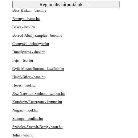
Regionális hírportálok
Bács-Kiskun - baon.hu
Baranya - bama.hu
Békés - beol.hu
Borsod-Abaúj-Zemplén - boon.hu
Csongrád - delmagyar.hu
Dunaújváros - duol.hu
Fejér - feol.hu
Győr-Moson-Sopron - kisalfold.hu
Hajdú-Bihar - haon.hu
Heves - heol.hu
Jász-Nagykun-Szolnok - szoljon.hu
Komárom-Esztergom - kemma.hu
Nógrád - nool.hu
Somogy - sonline.hu
Szabolcs-Szatmár-Bereg - szon.hu
Tolna - teol.hu