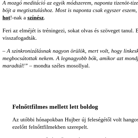
A mozgó meditáció az egyik módszerem, naponta tizenöt-tize
böjt a megtisztuláshoz. Most is naponta csak egyszer eszem,
hot
!-nak a
színész
.
Feri az elméjét is tréningezi, sokat olvas és szöveget tanul.
visszafogadták.
–
A szinkronizálásnak nagyon örülök, mert volt, hogy linkes
megbocsátottak nekem. A legnagyobb bók, amikor azt mondj
maradtál!”
– mondta széles mosollyal.
Felnőttfilmes mellett lett boldog
Az utóbbi hónapokban Hujber új feleségétől volt hangos
ezelőtt felnőttfilmekben szerepelt.