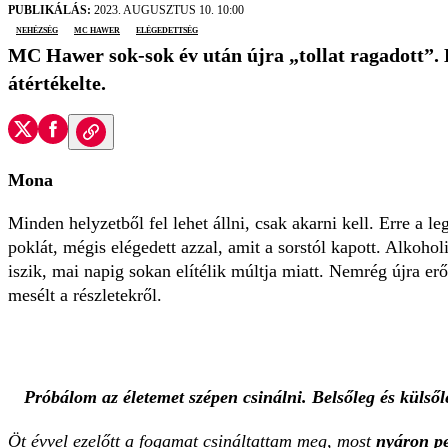
PUBLIKÁLÁS:
2023. AUGUSZTUS 10. 10:00
nehézség
MC Hawer
elégedettség
MC Hawer sok-sok év után újra „tollat ragadott”. E
átértékelte.
Mona
Minden helyzetből fel lehet állni, csak akarni kell. Erre a l
poklát, mégis elégedett azzal, amit a sorstól kapott. Alkoho
iszik, mai napig sokan elítélik múltja miatt. Nemrég újra er
mesélt a részletekről.
Próbálom az életemet szépen csinálni. Belsőleg és külső
Öt évvel ezelőtt a fogamat csináltattam meg, most
nyáron pe