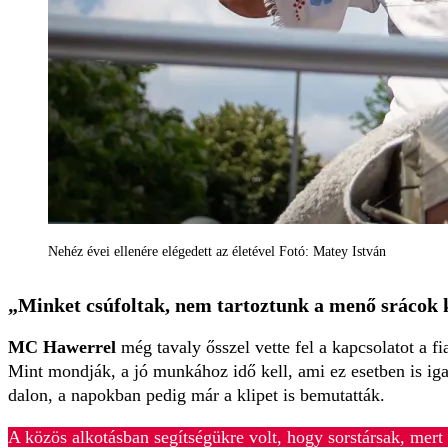
Nehéz évei ellenére elégedett az életével Fotó: Matey István
„Minket csúfoltak, nem tartoztunk a menő srácok 
MC Hawerrel
még tavaly ősszel vette fel a kapcsolatot a
Mint mondják, a jó munkához idő kell, ami ez esetben is iga
dalon, a napokban pedig már a klipet is bemutatták.
A közös alkotásban segítségükre volt, hogy sorstársak, mer