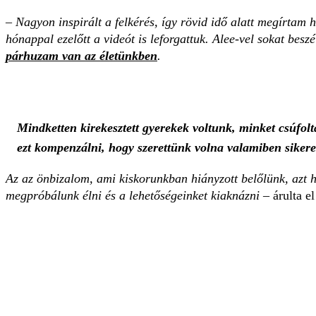
– Nagyon inspirált a felkérés, így rövid idő alatt megírtam
hónappal ezelőtt a videót is leforgattuk. Alee-vel sokat bes
párhuzam van az életünkben
.
Mindketten kirekesztett gyerekek voltunk, minket csúfo
ezt kompenzálni, hogy szerettünk volna valamiben sikeres
Az az önbizalom, ami kiskorunkban hiányzott belőlünk, azt h
megpróbálunk élni és a lehetőségeinket kiaknázni
– árulta el