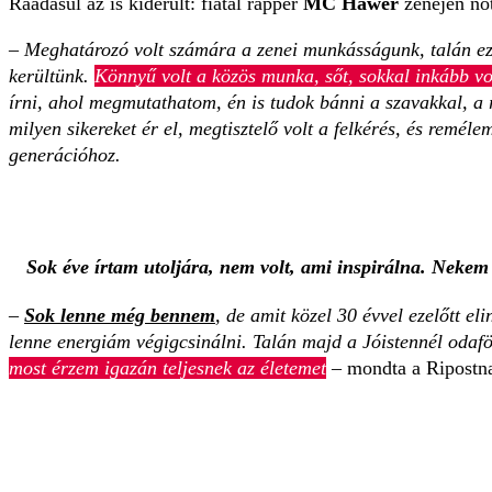
Ráadásul az is kiderült: fiatal rapper
MC Hawer
zenéjén nőt
–
Meghatározó volt számára a zenei munkásságunk, talán ez 
kerültünk.
Könnyű volt a közös munka, sőt, sokkal inkább v
írni, ahol megmutathatom, én is tudok bánni a szavakkal, a 
milyen sikereket ér el, megtisztelő volt a felkérés, és remél
generációhoz.
Sok éve írtam utoljára, nem volt, ami inspirálna. Nekem 
–
Sok lenne még bennem
, de amit közel 30 évvel ezelőtt e
lenne energiám végigcsinálni. Talán majd a Jóistennél odafön
most érzem igazán teljesnek az életemet
– mondta a Ripostn