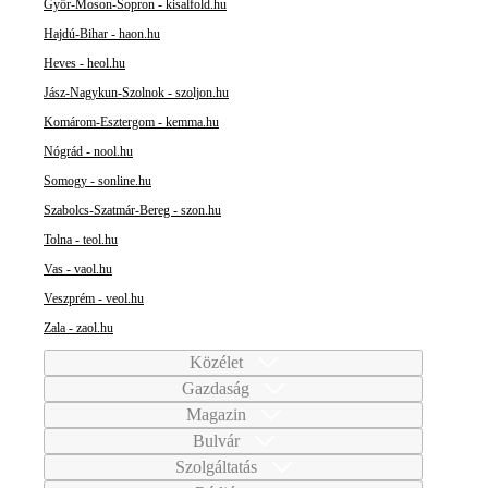
Győr-Moson-Sopron - kisalfold.hu
Hajdú-Bihar - haon.hu
Heves - heol.hu
Jász-Nagykun-Szolnok - szoljon.hu
Komárom-Esztergom - kemma.hu
Nógrád - nool.hu
Somogy - sonline.hu
Szabolcs-Szatmár-Bereg - szon.hu
Tolna - teol.hu
Vas - vaol.hu
Veszprém - veol.hu
Zala - zaol.hu
Közélet
Gazdaság
Magazin
Bulvár
Szolgáltatás