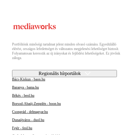
Portfóliónk minőségi tartalmat jelent minden olvasó számára. Egyedülálló
elérést, országos lefedettséget és változatos megjelenési lehetőséget biztosít.
Folyamatosan keressük az új irányokat és fejlődési lehetőségeket. Ez jövőnk
záloga.
Regionális hírportálok
Bács-Kiskun - baon.hu
Baranya - bama.hu
Békés - beol.hu
Borsod-Abaúj-Zemplén - boon.hu
Csongrád - delmagyar.hu
Dunaújváros - duol.hu
Fejér - feol.hu