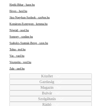
Hajdú-Bihar - haon.hu
Heves - heol.hu
Jász-Nagykun-Szolnok - szoljon.hu
Komárom-Esztergom - kemma.hu
Nógrád - nool.hu
Somogy - sonline.hu
Szabolcs-Szatmár-Bereg - szon.hu
Tolna - teol.hu
Vas - vaol.hu
Veszprém - veol.hu
Zala - zaol.hu
Közélet
Gazdaság
Magazin
Bulvár
Szolgáltatás
Rádió