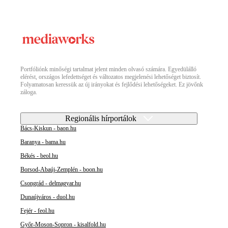
Portfóliónk minőségi tartalmat jelent minden olvasó számára. Egyedülálló
elérést, országos lefedettséget és változatos megjelenési lehetőséget biztosít.
Folyamatosan keressük az új irányokat és fejlődési lehetőségeket. Ez jövőnk
záloga.
Regionális hírportálok
Bács-Kiskun - baon.hu
Baranya - bama.hu
Békés - beol.hu
Borsod-Abaúj-Zemplén - boon.hu
Csongrád - delmagyar.hu
Dunaújváros - duol.hu
Fejér - feol.hu
Győr-Moson-Sopron - kisalfold.hu