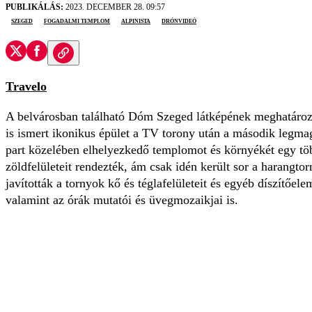
PUBLIKÁLÁS:
2023. DECEMBER 28. 09:57
Szeged
Fogadalmi Templom
alpinista
drónvideó
Travelo
A belvárosban található Dóm Szeged látképének meghatáro
is ismert ikonikus épület a TV torony után a második legma
part közelében elhelyezkedő templomot és környékét egy töb
zöldfelületeit rendezték, ám csak idén került sor a harangtor
javították a tornyok kő és téglafelületeit és egyéb díszítőele
valamint az órák mutatói és üvegmozaikjai is.