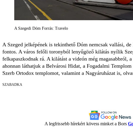
A Szegedi Dóm Forrás: Travelo
A Szeged jelképének is tekinthető Dóm nemcsak vallási, de ku
fontos. A város felőli toronyból lenyűgöző kilátás nyílik Sz
felkapaszkodnak rá. A kilátást a videón még magasabbról, a
ahonnan láthatjuk a Belvárosi Hidat, a Fogadalmi Templom 
Szerb Ortodox templomot, valamint a Nagyáruházat is, olva
SZABADKA
A legfrissebb hírekért kövess minket a Bors
Go