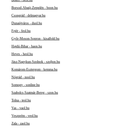
Békés - beol.hu
Borsod-Abaúj-Zemplén - boon.hu
Csongrád - delmagyar.hu
Dunaújváros - duol.hu
Fejér - feol.hu
Győr-Moson-Sopron - kisalfold.hu
Hajdú-Bihar - haon.hu
Heves - heol.hu
Jász-Nagykun-Szolnok - szoljon.hu
Komárom-Esztergom - kemma.hu
Nógrád - nool.hu
Somogy - sonline.hu
Szabolcs-Szatmár-Bereg - szon.hu
Tolna - teol.hu
Vas - vaol.hu
Veszprém - veol.hu
Zala - zaol.hu