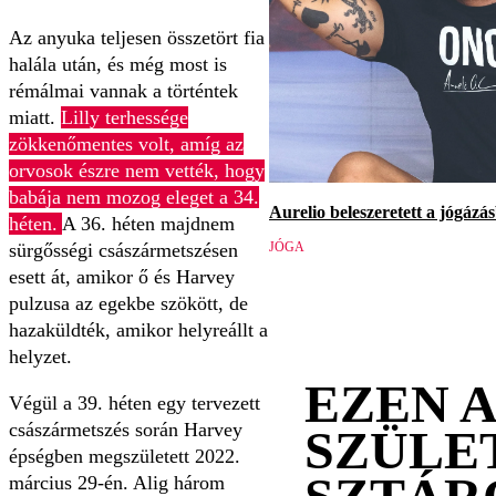
Az anyuka teljesen összetört fia
halála után, és még most is
rémálmai vannak a történtek
miatt.
Lilly terhessége
zökkenőmentes volt, amíg az
orvosok észre nem vették, hogy
babája nem mozog eleget a 34.
Aurelio beleszeretett a jógázásb
héten.
A 36. héten majdnem
JÓGA
sürgősségi császármetszésen
esett át, amikor ő és Harvey
pulzusa az egekbe szökött, de
hazaküldték, amikor helyreállt a
helyzet.
EZEN 
Végül a 39. héten egy tervezett
császármetszés során Harvey
SZÜLE
épségben megszületett 2022.
március 29-én. Alig három