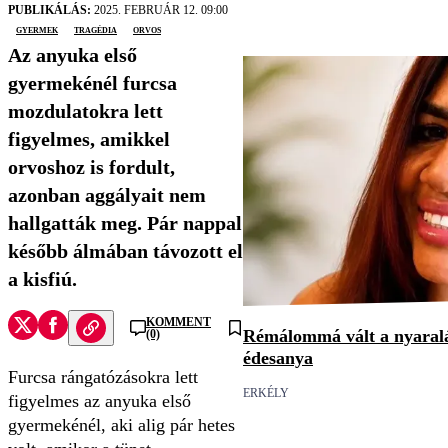
PUBLIKÁLÁS:
2025. FEBRUÁR 12. 09:00
gyermek
tragédia
orvos
Az anyuka első
gyermekénél furcsa
mozdulatokra lett
figyelmes, amikkel
orvoshoz is fordult,
azonban aggályait nem
hallgatták meg. Pár nappal
később álmában távozott el
a kisfiú.
KOMMENT
Rémálommá vált a nyaralá
(0)
édesanya
Furcsa rángatózásokra lett
ERKÉLY
figyelmes az anyuka első
gyermekénél, aki alig pár hetes