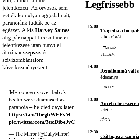
volt, amikor a tünet
Legfrissebb
jelentkezett. Az orvosok sem
vették komolyan aggodalmait,
paranoiánk tudták be az
15:00
egészet. A kis
Harvey Saines
Tragédia a focipál
labdarúgót
alig pár nappal furcsa tünetei
jelentkezése után hunyt el
Videó
álmában
szepszis és
VILLÁM
szívizombántalom
következményeként.
14:00
Rémálommá vált 
édesanya
ERKÉLY
'My concerns over baby's
health were dismissed as
13:00
Aurelio beleszerete
paranoia – he died days later'
letette
https://t.co/1begbWFFvM
JÓGA
pic.twitter.com/3ucDibeJvC
12:30
— The Mirror (@DailyMirror)
Csillogásra szomja