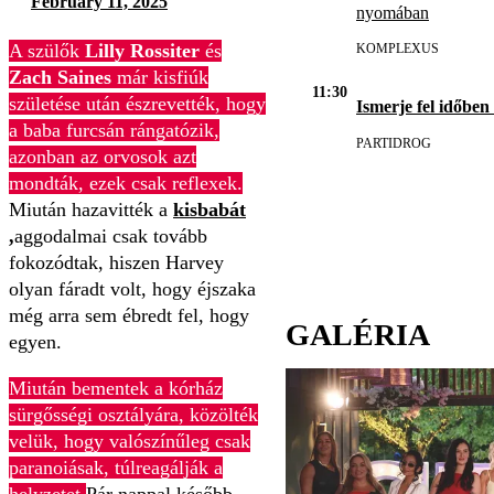
February 11, 2025
nyomában
A szülők
Lilly Rossiter
és
KOMPLEXUS
Zach Saines
már kisfiúk
11:30
születése után észrevették, hogy
Ismerje fel időben
a baba furcsán rángatózik,
PARTIDROG
azonban az orvosok azt
mondták, ezek csak reflexek.
Miután hazavitték a
kisbabát
,
aggodalmai csak tovább
fokozódtak, hiszen Harvey
olyan fáradt volt, hogy éjszaka
még arra sem ébredt fel, hogy
GALÉRIA
egyen.
Miután bementek a kórház
sürgősségi osztályára, közölték
velük, hogy valószínűleg csak
paranoiásak, túlreagálják a