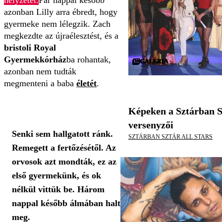
helyzetet.
Pár nappal később
azonban Lilly arra ébredt, hogy
gyermeke nem lélegzik. Zach
megkezdte az újraélesztést, és a
bristoli Royal
Gyermekkórház
ba rohantak,
GALÉRIA
GALÉRIA
GALÉRIA
GALÉRIA
GALÉRIA
GALÉRIA
GALÉRIA
GALÉRIA
GALÉRIA
GALÉRIA
GALÉRIA
GALÉRIA
GALÉRIA
GALÉRIA
GALÉRIA
GALÉRIA
GALÉRIA
GALÉRIA
GALÉRIA
GALÉRIA
GALÉRIA
GALÉRIA
GALÉRIA
GALÉRIA
GALÉRIA
GALÉRIA
GALÉRIA
GALÉRIA
GALÉRIA
GALÉRIA
azonban nem tudták
megmenteni a baba
életét
.
Képeken a Sztárban S
versenyzői
Senki sem hallgatott ránk.
SZTÁRBAN SZTÁR ALL STARS
Remegett a fertőzésétől. Az
orvosok azt mondták, ez az
első gyermekünk, és ok
nélkül vittük be. Három
nappal később álmában halt
meg.