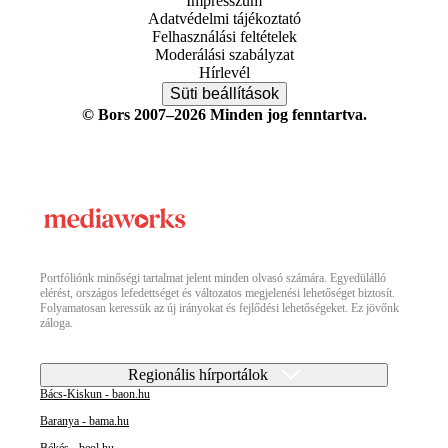
Impresszum
Adatvédelmi tájékoztató
Felhasználási feltételek
Moderálási szabályzat
Hírlevél
Süti beállítások
© Bors 2007–2026 Minden jog fenntartva.
Portfóliónk minőségi tartalmat jelent minden olvasó számára. Egyedülálló
elérést, országos lefedettséget és változatos megjelenési lehetőséget biztosít.
Folyamatosan keressük az új irányokat és fejlődési lehetőségeket. Ez jövőnk
záloga.
Regionális hírportálok
Bács-Kiskun - baon.hu
Baranya - bama.hu