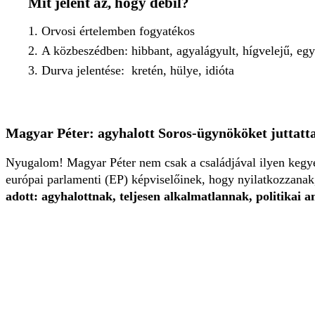
Mit jelent az, hogy debil?
Orvosi értelemben fogyatékos
A közbeszédben: hibbant, agyalágyult, hígvelejű, egy
Durva jelentése: kretén, hülye, idióta
Magyar Péter: agyhalott Soros-ügynököket juttatt
Nyugalom! Magyar Péter nem csak a családjával ilyen kegyet
európai parlamenti (EP) képviselőinek, hogy nyilatkozzanak,
adott: agyhalottnak, teljesen alkalmatlannak, politikai 