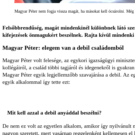
Magyar Péter nem fogja vissza magát, ha másokat kell ócsárolni. Még 
Felsőbbrendűség, magát mindenkinél különbnek látó szem
kifejezések önmagukért beszélnek. Rajta kívül mindenki d
Magyar Péter: elegem van a debil családomból
Magyar Péter volt felesége, az egykori igazságügyi miniszte
kollégáiról, a család többi tagjáról és idegenekről is gyakra
Magyar Péter egyik legjellemzőbb szavajárása a debil. Az eg
egyik alkalommal így tette ezt:
Mit kell azzal a debil anyáddal beszélni?
De nem ez volt az egyetlen alkalom, amikor így nyilvánult
nagyon szeretett, mert vasárnap reggelenként kellemesen el 