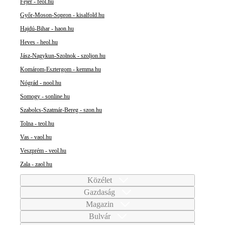
Fejér - feol.hu
Győr-Moson-Sopron - kisalfold.hu
Hajdú-Bihar - haon.hu
Heves - heol.hu
Jász-Nagykun-Szolnok - szoljon.hu
Komárom-Esztergom - kemma.hu
Nógrád - nool.hu
Somogy - sonline.hu
Szabolcs-Szatmár-Bereg - szon.hu
Tolna - teol.hu
Vas - vaol.hu
Veszprém - veol.hu
Zala - zaol.hu
Közélet
Gazdaság
Magazin
Bulvár