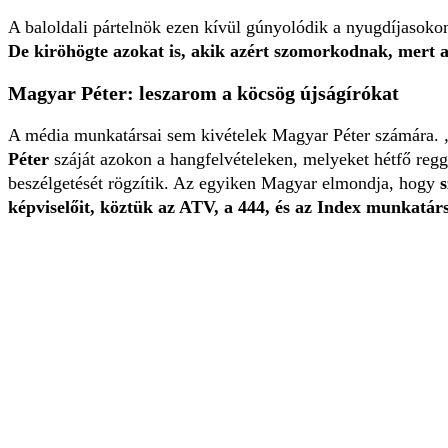
A baloldali pártelnök ezen kívül gúnyolódik a nyugdíjasokon
De kiröhögte azokat is, akik azért szomorkodnak, mert 
Magyar Péter: leszarom a köcsög újságírókat
A média munkatársai sem kivételek Magyar Péter számára.
Péter
száját azokon a hangfelvételeken, melyeket hétfő regg
beszélgetését rögzítik. Az egyiken Magyar elmondja, hogy
s
képviselőit, köztük az ATV, a 444, és az Index munkatárs