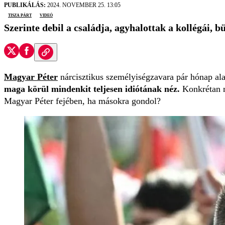
PUBLIKÁLÁS:
2024. NOVEMBER 25. 13:05
Tisza Párt
videó
Szerinte debil a családja, agyhalottak a kollégái, 
Magyar Péter
nárcisztikus személyiségzavara pár hónap ala
maga körül mindenkit teljesen idiótának néz.
Konkrétan m
Magyar Péter fejében, ha másokra gondol?