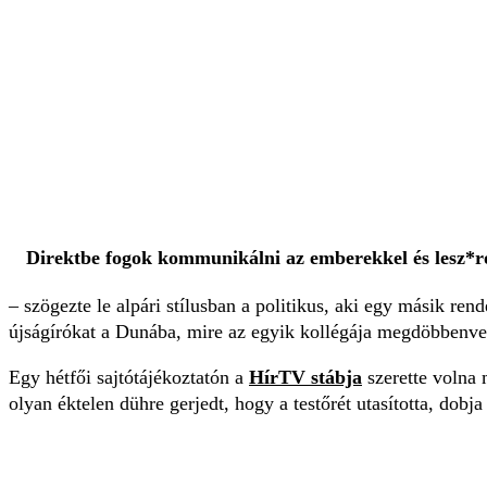
Direktbe fogok kommunikálni az emberekkel és lesz*r
– szögezte le alpári stílusban a politikus, aki egy másik ren
újságírókat a Dunába, mire az egyik kollégája megdöbbenve
Egy hétfői sajtótájékoztatón a
HírTV stábja
szerette volna 
olyan éktelen dühre gerjedt, hogy a testőrét utasította, dobja 