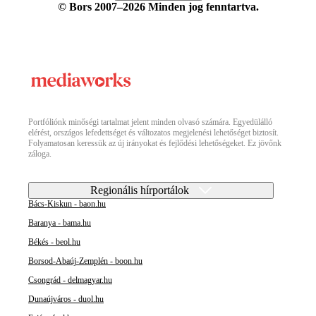
© Bors 2007–2026 Minden jog fenntartva.
Portfóliónk minőségi tartalmat jelent minden olvasó számára. Egyedülálló
elérést, országos lefedettséget és változatos megjelenési lehetőséget biztosít.
Folyamatosan keressük az új irányokat és fejlődési lehetőségeket. Ez jövőnk
záloga.
Regionális hírportálok
Bács-Kiskun - baon.hu
Baranya - bama.hu
Békés - beol.hu
Borsod-Abaúj-Zemplén - boon.hu
Csongrád - delmagyar.hu
Dunaújváros - duol.hu