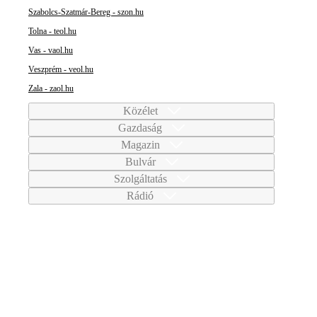
Szabolcs-Szatmár-Bereg - szon.hu
Tolna - teol.hu
Vas - vaol.hu
Veszprém - veol.hu
Zala - zaol.hu
Közélet
Gazdaság
Magazin
Bulvár
Szolgáltatás
Rádió