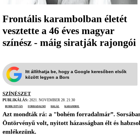
Frontális karambolban életét
vesztette a 46 éves magyar
színész - máig siratják rajongói
Itt állíthatja be, hogy a Google keresőben elsők
között legyen a Bors
SZÍNÉSZET
PUBLIKÁLÁS:
2021. NOVEMBER 28. 21:30
Bubik István
forradalmi
halál
karambol
Azt mondták rá: a "bohém forradalmár”. Sorsában e
Öntörvényű volt, nyitott házasságban élt és habzso
emlékezünk.