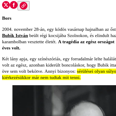
Bors
2004. november 28-án, egy ködös vasárnap hajnalban az ő
Bubik István
beült régi kocsijába Szolnokon, és elindult h
karambolban vesztette életét.
A tragédia az egész országot
éves volt.
Két lány apja, egy színészóriás, egy forradalmár lelte halálá
volt az egész, azonban kiderült boncoláskor, hogy Bubik ittas
öve sem volt bekötve. Annyi bizonyos:
sérülései olyan súly
kiérkezésükkor már nem tudtak mit tenni.