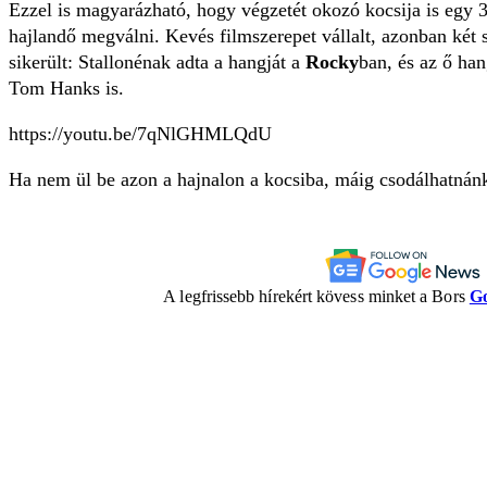
Ezzel is magyarázható, hogy végzetét okozó kocsija is egy 3
hajlandő megválni. Kevés filmszerepet vállalt, azonban két s
sikerült: Stallonénak adta a hangját a
Rocky
ban, és az ő ha
Tom Hanks is.
https://youtu.be/7qNlGHMLQdU
Ha nem ül be azon a hajnalon a kocsiba, máig csodálhatnán
A legfrissebb hírekért kövess minket a Bors
Go