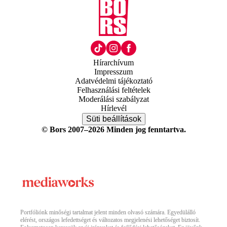
Hírarchívum
Impresszum
Adatvédelmi tájékoztató
Felhasználási feltételek
Moderálási szabályzat
Hírlevél
Süti beállítások
© Bors 2007–2026 Minden jog fenntartva.
Portfóliónk minőségi tartalmat jelent minden olvasó számára. Egyedülálló
elérést, országos lefedettséget és változatos megjelenési lehetőséget biztosít.