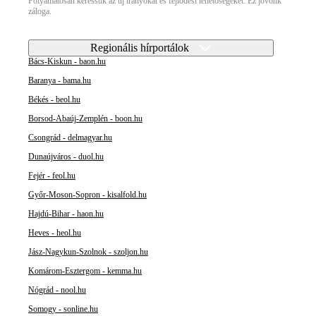
Folyamatosan keressük az új irányokat és fejlődési lehetőségeket. Ez jövőnk
záloga.
Regionális hírportálok
Bács-Kiskun - baon.hu
Baranya - bama.hu
Békés - beol.hu
Borsod-Abaúj-Zemplén - boon.hu
Csongrád - delmagyar.hu
Dunaújváros - duol.hu
Fejér - feol.hu
Győr-Moson-Sopron - kisalfold.hu
Hajdú-Bihar - haon.hu
Heves - heol.hu
Jász-Nagykun-Szolnok - szoljon.hu
Komárom-Esztergom - kemma.hu
Nógrád - nool.hu
Somogy - sonline.hu