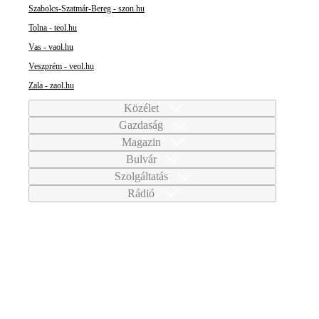
Szabolcs-Szatmár-Bereg - szon.hu
Tolna - teol.hu
Vas - vaol.hu
Veszprém - veol.hu
Zala - zaol.hu
Közélet
Gazdaság
Magazin
Bulvár
Szolgáltatás
Rádió