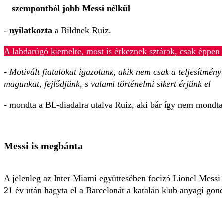
szempontból jobb Messi nélkül
-
nyilatkozta
a Bildnek Ruiz.
A labdarúgó kiemelte, most is érkeznek sztárok, csak éppen 
- Motivált fiatalokat igazolunk, akik nem csak a teljesítmén
magunkat, fejlődjünk, s valami történelmi sikert érjünk el
- mondta a BL-diadalra utalva Ruiz, aki bár így nem mondta
Messi is megbánta
A jelenleg az Inter Miami együttesében focizó Lionel Messi 
21 év után hagyta el a Barcelonát a katalán klub anyagi gon