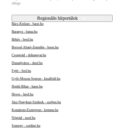
záloga.
Regionális hírportálok
Bács-Kiskun - baon.hu
Baranya - bama.hu
Békés - beol.hu
Borsod-Abaúj-Zemplén - boon.hu
Csongrád - delmagyar.hu
Dunaújváros - duol.hu
Fejér - feol.hu
Győr-Moson-Sopron - kisalfold.hu
Hajdú-Bihar - haon.hu
Heves - heol.hu
Jász-Nagykun-Szolnok - szoljon.hu
Komárom-Esztergom - kemma.hu
Nógrád - nool.hu
Somogy - sonline.hu