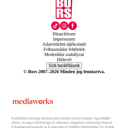
Hírarchívum
Impresszum
Adatvédelmi tájékoztató
Felhasználási feltételek
Moderálási szabályzat
Hírlevél
Süti beállítások
© Bors 2007–2026 Minden jog fenntartva.
Portfóliónk minőségi tartalmat jelent minden olvasó számára. Egyedülálló
elérést, országos lefedettséget és változatos megjelenési lehetőséget biztosít.
Folyamatosan keressük az új irányokat és fejlődési lehetőségeket. Ez jövőnk