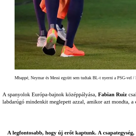
Mbappé, Neymar és Messi együtt sem tudtak BL-t nyerni a PSG-vel /
A spanyolok Európa-bajnok középpályása,
Fabian Ruiz
csak
labdarúgó mindenkit meglepett azzal, amikor azt mondta, a
A legfontosabb, hogy új erőt kaptunk. A csapategység,