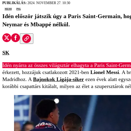
PUBLIKÁLÁS:
2024. NOVEMBER 27. 10:30
Messi
PSG
Idén először játszik úgy a Paris Saint-Germain, hog
Neymar és Mbappé nélkül.
SK
Idén nyárra az összes világsztár elhagyta a Paris Saint-Germ
érkezett, hozzájuk csatlakozott 2021-ben
Lionel Messi
. A b
Madridhoz. A
Bajnokok Ligája-siker
ezen évek alatt egysz
korábbi csapattárs kitálalt, milyen az élet a szupersztárok né