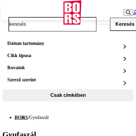
Keresés
Dátum tartomány
Cikk típusa
Rovatok
Szerző szerint
Csak címkében
BORS
/
Gyufaszál
Gyufaszál