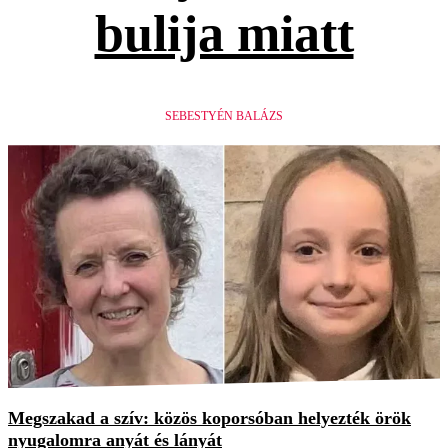
bulija miatt
SEBESTYÉN BALÁZS
Megszakad a szív: közös koporsóban helyezték örök
nyugalomra anyát és lányát