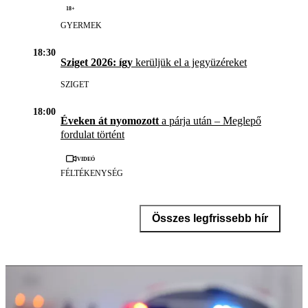
18+
GYERMEK
18:30
Sziget 2026: így
kerüljük el a jegyüzéreket
SZIGET
18:00
Éveken át nyomozott
a párja után – Meglepő
fordulat történt
Videó
FÉLTÉKENYSÉG
Összes legfrissebb hír