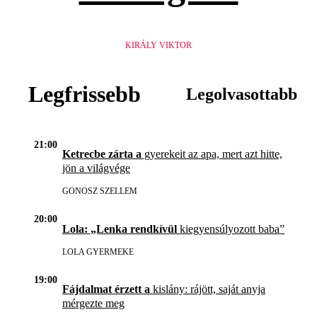
KIRÁLY VIKTOR
Legfrissebb
Legolvasottabb
21:00
Ketrecbe zárta a
gyerekeit az apa, mert azt hitte,
jön a világvége
GONOSZ SZELLEM
20:00
Lola: „Lenka rendkívül
kiegyensúlyozott baba”
LOLA GYERMEKE
19:00
Fájdalmat érzett a
kislány: rájött, saját anyja
mérgezte meg