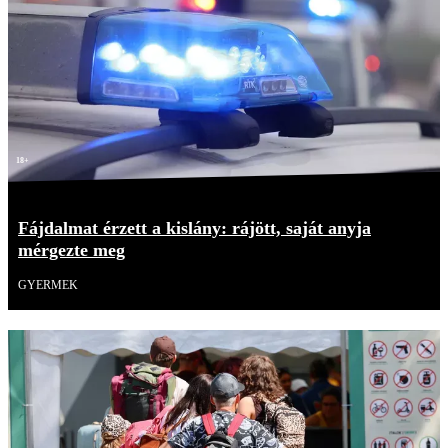
18+
Fájdalmat érzett a kislány: rájött, saját anyja
mérgezte meg
GYERMEK