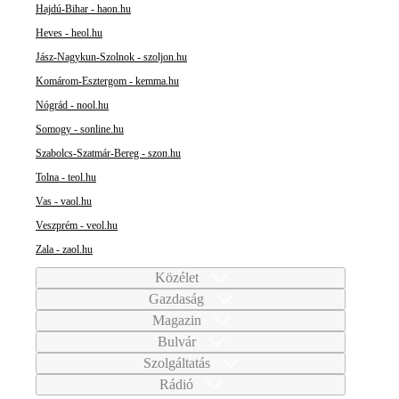
Hajdú-Bihar - haon.hu
Heves - heol.hu
Jász-Nagykun-Szolnok - szoljon.hu
Komárom-Esztergom - kemma.hu
Nógrád - nool.hu
Somogy - sonline.hu
Szabolcs-Szatmár-Bereg - szon.hu
Tolna - teol.hu
Vas - vaol.hu
Veszprém - veol.hu
Zala - zaol.hu
Közélet
Gazdaság
Magazin
Bulvár
Szolgáltatás
Rádió