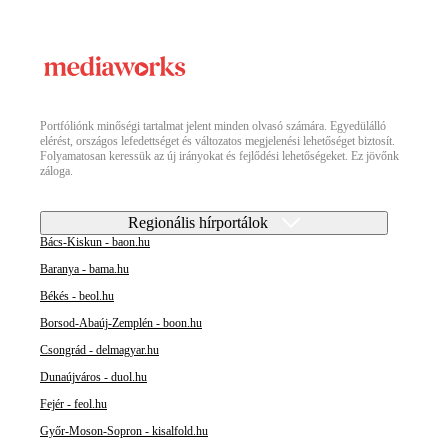
Portfóliónk minőségi tartalmat jelent minden olvasó számára. Egyedülálló
elérést, országos lefedettséget és változatos megjelenési lehetőséget biztosít.
Folyamatosan keressük az új irányokat és fejlődési lehetőségeket. Ez jövőnk
záloga.
Regionális hírportálok
Bács-Kiskun - baon.hu
Baranya - bama.hu
Békés - beol.hu
Borsod-Abaúj-Zemplén - boon.hu
Csongrád - delmagyar.hu
Dunaújváros - duol.hu
Fejér - feol.hu
Győr-Moson-Sopron - kisalfold.hu