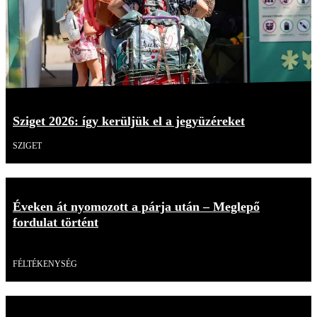
Sziget 2026: így kerüljük el a jegyüzéreket
SZIGET
Éveken át nyomozott a párja után – Meglepő
fordulat történt
Videó
FÉLTÉKENYSÉG