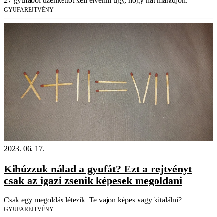
27 gyufából tizenkettőt kell elvenni úgy, hogy hat maradjon.
GYUFAREJTVÉNY
2023. 06. 17.
Kihúzzuk nálad a gyufát? Ezt a rejtvényt
csak az igazi zsenik képesek megoldani
Csak egy megoldás létezik. Te vajon képes vagy kitalálni?
GYUFAREJTVÉNY