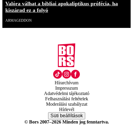
Valóra válhat a bibliai apokaliptikus prófécia, ha
kiszárad ez a folyó
ARMAGEDDON
Hírarchívum
Impresszum
Adatvédelmi tájékoztató
Felhasználási feltételek
Moderálási szabályzat
Hírlevél
Süti beállítások
© Bors 2007–2026 Minden jog fenntartva.