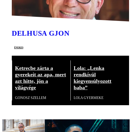
DELHUSA GJON
énekes
Ketrecbe zárta a
Lola: „Lenka
gyerekeit az apa, mert
rendkívül
azt hitte, jön a
kiegyensúlyozott
világvége
baba”
GONOSZ SZELLEM
LOLA GYERMEKE