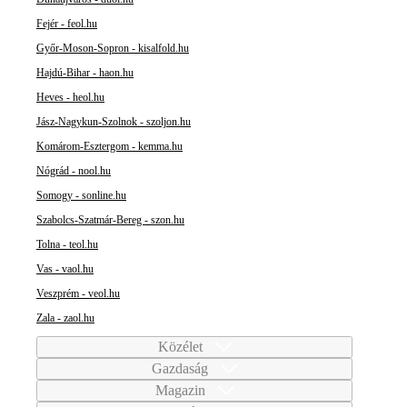
Fejér - feol.hu
Győr-Moson-Sopron - kisalfold.hu
Hajdú-Bihar - haon.hu
Heves - heol.hu
Jász-Nagykun-Szolnok - szoljon.hu
Komárom-Esztergom - kemma.hu
Nógrád - nool.hu
Somogy - sonline.hu
Szabolcs-Szatmár-Bereg - szon.hu
Tolna - teol.hu
Vas - vaol.hu
Veszprém - veol.hu
Zala - zaol.hu
Közélet
Gazdaság
Magazin