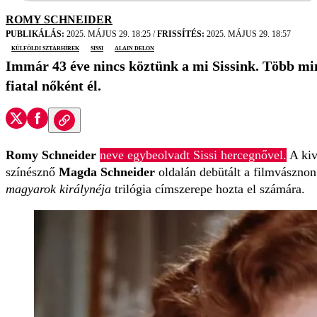
ROMY SCHNEIDER
PUBLIKÁLÁS:
2025. MÁJUS 29. 18:25
/
FRISSÍTÉS:
2025. MÁJUS 29. 18:57
külföldi sztárhírek
Sissi
Alain Delon
Immár 43 éve nincs köztünk a mi Sissink. Több mi
fiatal nőként él.
Romy Schneider
neve egybeolvadt Sissi hercegnővel.
A kiv
színésznő
Magda Schneider
oldalán debütált a filmvászno
magyarok királynéja
trilógia címszerepe hozta el számára.