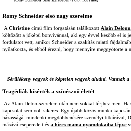
Romy Schneider Sissi szerepében (Fotó: YouTube)
Romy Schneider első nagy szerelme
A
Christine
című film forgatásán találkozott
Alain Delonn
költözött a jóképű bonvivánnal, aki egy évvel később el is j
fordulatot vett, amikor Schneider a szakítás miatti fájdalm
nyilatkozta, és ebből érezni, hogy mennyire meggyötörte a ma
Sérülékeny vagyok és képtelen vagyok aludni. Vannak a
Tragédiák kísérték a színésznő életét
Az Alain Delon-szerelem után nem sokkal férjhez ment Harr
kapcsolat sem volt sikeres. Egy újabb közös munka kapcsán i
házasságát mindenki megdöbbenésére személyi titkárával, Dan
másává cseperedett és
a híres mama nyomdokaiba lépve
sz