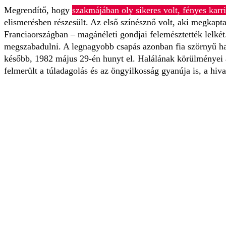
Megrendítő, hogy
szakmájában oly sikeres volt, fényes karr
elismerésben részesült. Az első színésznő volt, aki megkapta
Franciaországban – magánéleti gondjai felemésztették lelkét
megszabadulni. A legnagyobb csapás azonban fia szörnyű hal
később, 1982 május 29-én hunyt el. Halálának körülményei a 
felmerült a túladagolás és az öngyilkosság gyanúja is, a hiv