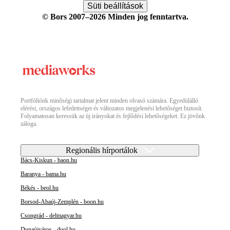
Süti beállítások
© Bors 2007–2026 Minden jog fenntartva.
Portfóliónk minőségi tartalmat jelent minden olvasó számára. Egyedülálló
elérést, országos lefedettséget és változatos megjelenési lehetőséget biztosít.
Folyamatosan keressük az új irányokat és fejlődési lehetőségeket. Ez jövőnk
záloga.
Regionális hírportálok
Bács-Kiskun - baon.hu
Baranya - bama.hu
Békés - beol.hu
Borsod-Abaúj-Zemplén - boon.hu
Csongrád - delmagyar.hu
Dunaújváros - duol.hu