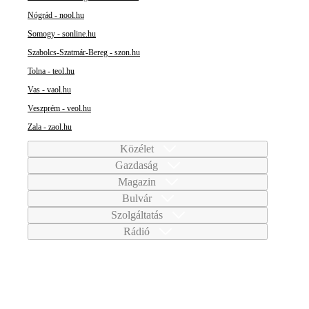
Nógrád - nool.hu
Somogy - sonline.hu
Szabolcs-Szatmár-Bereg - szon.hu
Tolna - teol.hu
Vas - vaol.hu
Veszprém - veol.hu
Zala - zaol.hu
Közélet
Gazdaság
Magazin
Bulvár
Szolgáltatás
Rádió