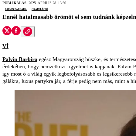
PUBLIKÁLÁS:
2025. ÁPRILIS 28. 13:30
Palvin Barbara
gratuláció
Ennél hatalmasabb örömöt el sem tudnánk képzeln
VÍ
Palvin Barbira
egész Magyarország büszke, és természetes
érdekében, hogy nemzetközi figyelmet is kapjanak. Palvin
így most ő a világ egyik legbefolyásosabb és legsikeresebb 
gálákra, luxus partykra jár, a férje pedig nem más, mint a h