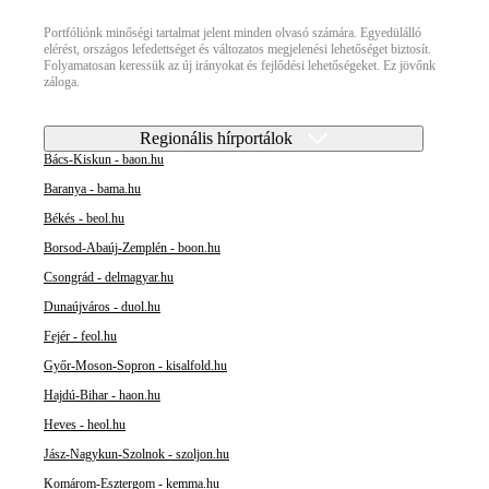
Portfóliónk minőségi tartalmat jelent minden olvasó számára. Egyedülálló
elérést, országos lefedettséget és változatos megjelenési lehetőséget biztosít.
Folyamatosan keressük az új irányokat és fejlődési lehetőségeket. Ez jövőnk
záloga.
Regionális hírportálok
Bács-Kiskun - baon.hu
Baranya - bama.hu
Békés - beol.hu
Borsod-Abaúj-Zemplén - boon.hu
Csongrád - delmagyar.hu
Dunaújváros - duol.hu
Fejér - feol.hu
Győr-Moson-Sopron - kisalfold.hu
Hajdú-Bihar - haon.hu
Heves - heol.hu
Jász-Nagykun-Szolnok - szoljon.hu
Komárom-Esztergom - kemma.hu