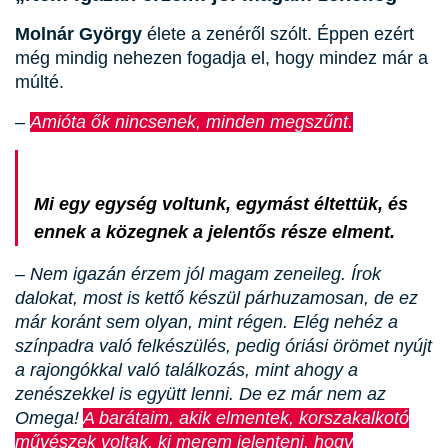
Molnár György
élete a zenéről szólt. Éppen ezért
még mindig nehezen fogadja el, hogy mindez már a
múlté.
–
Amióta ők nincsenek, minden megszűnt.
Mi egy egység voltunk, egymást éltettük, és
ennek a közegnek a jelentős része elment.
– Nem igazán érzem jól magam zeneileg. Írok
dalokat, most is kettő készül párhuzamosan, de ez
már koránt sem olyan, mint régen. Elég nehéz a
színpadra való felkészülés, pedig óriási örömet nyújt
a rajongókkal való találkozás, mint ahogy a
zenészekkel is együtt lenni. De ez már nem az
Omega!
A barátaim, akik elmentek, korszakalkotó
művészek voltak, ki merem jelenteni, hogy