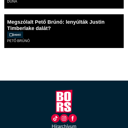
DUNA
Megszólalt Pető Brúnó: lenyúlták Justin
Timberlake dalát?
Videó
PETŐ BRÚNÓ
Hírarchívum