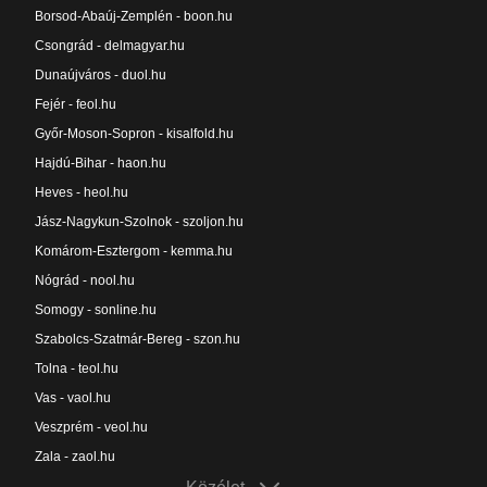
Borsod-Abaúj-Zemplén - boon.hu
Csongrád - delmagyar.hu
Dunaújváros - duol.hu
Fejér - feol.hu
Győr-Moson-Sopron - kisalfold.hu
Hajdú-Bihar - haon.hu
Heves - heol.hu
Jász-Nagykun-Szolnok - szoljon.hu
Komárom-Esztergom - kemma.hu
Nógrád - nool.hu
Somogy - sonline.hu
Szabolcs-Szatmár-Bereg - szon.hu
Tolna - teol.hu
Vas - vaol.hu
Veszprém - veol.hu
Zala - zaol.hu