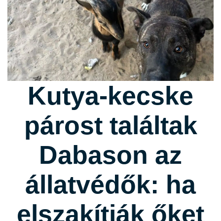
Kutya-kecske
párost találtak
Dabason az
állatvédők: ha
elszakítják őket