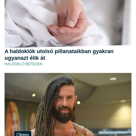
A haldoklók utolsó pillanataikban gyakran
ugyanazt élik át
HALDOKLÓ BETEGEK
Videó