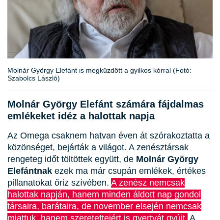
Molnár György Elefánt is megküzdött a gyilkos kórral (Fotó:
Szabolcs László)
Molnár György Elefánt számára fájdalmas
emlékeket idéz a halottak napja
Az Omega csaknem hatvan éven át szórakoztatta a
közönséget, bejárták a világot. A zenésztársak
rengeteg időt töltöttek együtt, de
Molnár György
Elefántnak
ezek ma már csupán emlékek, értékes
pillanatokat őriz szívében.
A zenész nemcsak
halottak napján, hanem minden áldott nap gondol
társaira, barátaira, de november elsején nemcsak
miattuk, hanem szeretetteiért is gyertyát gyújt.
A