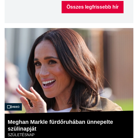
Összes legfrissebb hír
Videó
Meghan Markle fürdőruhában ünnepelte
szülinapját
SZÜLETÉSNAP