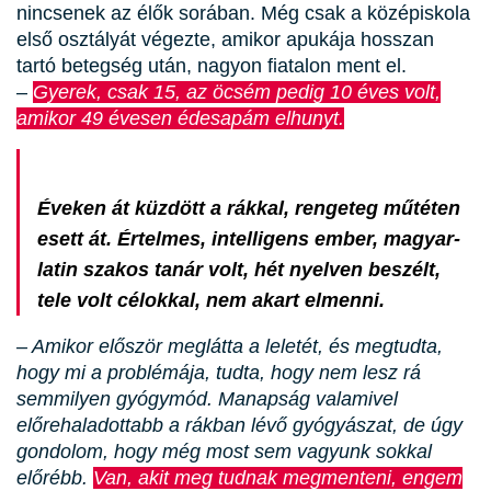
nincsenek az élők sorában. Még csak a középiskola
első osztályát végezte, amikor apukája hosszan
tartó betegség után, nagyon fiatalon ment el.
–
Gyerek, csak 15, az öcsém pedig 10 éves volt,
amikor 49 évesen édesapám elhunyt.
Éveken át küzdött a rákkal, rengeteg műtéten
esett át. Értelmes, intelligens ember, magyar-
latin szakos tanár volt, hét nyelven beszélt,
tele volt célokkal, nem akart elmenni.
– Amikor először meglátta a leletét, és megtudta,
hogy mi a problémája, tudta, hogy nem lesz rá
semmilyen gyógymód. Manapság valamivel
előrehaladottabb a rákban lévő gyógyászat, de úgy
gondolom, hogy még most sem vagyunk sokkal
előrébb.
Van, akit meg tudnak megmenteni, engem