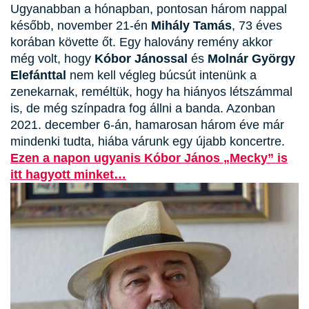
Ugyanabban a hónapban, pontosan három nappal
később, november 21-én
Mihály Tamás
, 73 éves
korában követte őt. Egy halovány remény akkor
még volt, hogy
Kóbor Jánossal
és
Molnár György
Elefánttal
nem kell végleg búcsút intenünk a
zenekarnak, reméltük, hogy ha hiányos létszámmal
is, de még színpadra fog állni a banda. Azonban
2021. december 6-án, hamarosan három éve már
mindenki tudta, hiába várunk egy újabb koncertre.
Ezen a napon ugyanis Kóbor János „Mecky” is
itt hagyott minket…