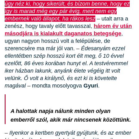
úgy néz ki, hogy sikerült, és bízom benne, hogy ez
így is marad még egy pár évig, mert nem egy
embernek való állapot, ha rákos lesz
– utalt arra a
zenész, hogy tavaly előtt tavasszal,
három év után
másodjára is kialakult daganatos betegsége
,
ugyan nagyon hosszú volt a felépülése, de
szerencsére ma már jól van. –
Édesanyám ezzel
ellentétben szép hosszú kort élt meg, ő 10 évvel
ezelőtt, 86 éves korában hunyt el. A testvéremmel
iker házban lakunk, anyánk élete végéig itt volt
velünk. Ő volt a királynő, és ezt ki is követelte
magával
– mondta mosolyogva
Gyuri
.
A halottak napja nálunk minden olyan
emberről szól, akik már nincsenek közöttünk.
– Ilyenkor a kertben gyertyát gyújtunk, és az ember