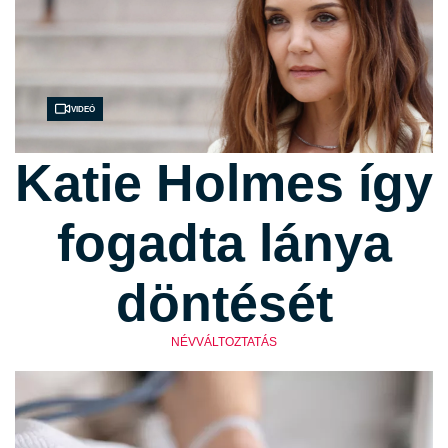
Videó
Katie Holmes így
fogadta lánya
döntését
NÉVVÁLTOZTATÁS