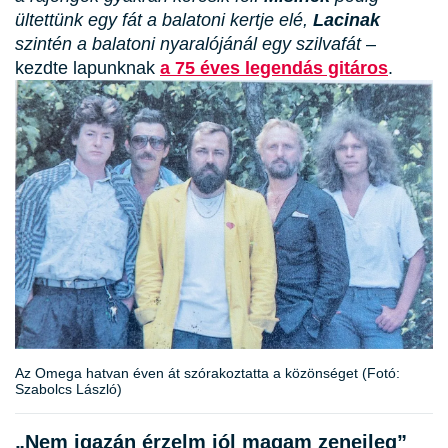
ültettünk egy fát a balatoni kertje elé,
Lacinak
szintén a balatoni nyaralójánál egy szilvafát
–
kezdte lapunknak
a 75 éves legendás gitáros
.
Az Omega hatvan éven át szórakoztatta a közönséget (Fotó:
Szabolcs László)
„Nem igazán érzelm jól magam zeneileg”