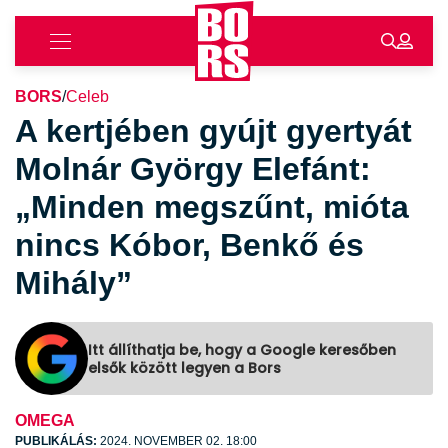
BORS
/
Celeb
A kertjében gyújt gyertyát
Molnár György Elefánt:
„Minden megszűnt, mióta
nincs Kóbor, Benkő és
Mihály”
Itt állíthatja be, hogy a Google keresőben
elsők között legyen a Bors
OMEGA
PUBLIKÁLÁS:
2024. NOVEMBER 02. 18:00