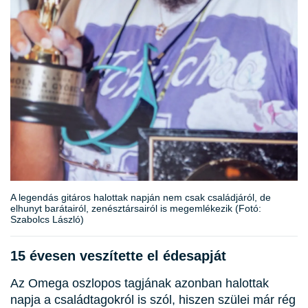
A legendás gitáros halottak napján nem csak családjáról, de
elhunyt barátairól, zenésztársairól is megemlékezik (Fotó:
Szabolcs László)
15 évesen veszítette el édesapját
Az Omega oszlopos tagjának azonban halottak
napja a családtagokról is szól, hiszen szülei már rég