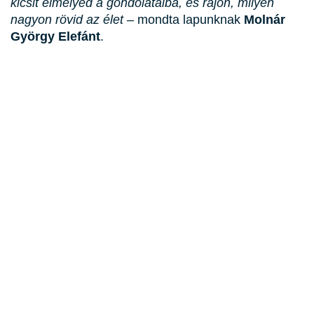
kicsit elmélyed a gondolataiba, és rájön, milyen
nagyon rövid az élet
– mondta lapunknak
Molnár
György Elefánt
.