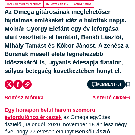
Molnár György Elefánt
Halottak Napja
Kóbor János
Az Omega gitárosának meglehetősen
fájdalmas emlékeket idéz a halottak napja.
Molnár György Elefánt egy év leforgása
alatt veszítette el barátait, Benkő Lászlót,
Mihály Tamást és Kóbor Jánost. A zenész a
Borsnak mesélt élete legnehezebb
időszakáról is, ugyanis édesapja fiatalon,
súlyos betegség következtében hunyt el.
KOMMENT (0)
Soltész Mónika
A szerző cikkei
Egy hónapon belül három szomorú
évfordulóhoz érkeztek
az Omega együttes
tisztelői, rajongói. 2020. november 18-án lesz négy
éve, hogy 77 évesen elhunyt
Benkő László
.