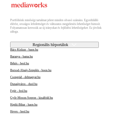
Portfóliónk minőségi tartalmat jelent minden olvasó számára. Egyedülálló
elérést, országos lefedettséget és változatos megjelenési lehetőséget biztosít.
Folyamatosan keressük az új irányokat és fejlődési lehetőségeket. Ez jövőnk
záloga.
Regionális hírportálok
Bács-Kiskun - baon.hu
Baranya - bama.hu
Békés - beol.hu
Borsod-Abaúj-Zemplén - boon.hu
Csongrád - delmagyar.hu
Dunaújváros - duol.hu
Fejér - feol.hu
Győr-Moson-Sopron - kisalfold.hu
Hajdú-Bihar - haon.hu
Heves - heol.hu