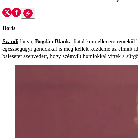
Doris
Szandi
lánya,
Bogdán Blanka
fiatal kora ellenére remekül
egészségügyi gondokkal is meg kellett küzdenie az elmúlt idő
balesetet szenvedett, hogy szétnyílt homlokkal vitték a sürgő