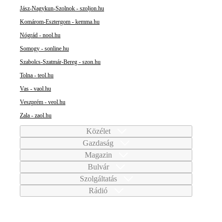
Jász-Nagykun-Szolnok - szoljon.hu
Komárom-Esztergom - kemma.hu
Nógrád - nool.hu
Somogy - sonline.hu
Szabolcs-Szatmár-Bereg - szon.hu
Tolna - teol.hu
Vas - vaol.hu
Veszprém - veol.hu
Zala - zaol.hu
Közélet
Gazdaság
Magazin
Bulvár
Szolgáltatás
Rádió