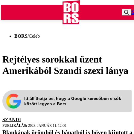
BORS
/
Celeb
Rejtélyes sorokkal üzent
Amerikából Szandi szexi lánya
Itt állíthatja be, hogy a Google keresőben elsők
között legyen a Bors
SZANDI
PUBLIKÁLÁS:
2023. JANUÁR 11. 12:00
Blankának örömből és bánatból is bőven kijutott a