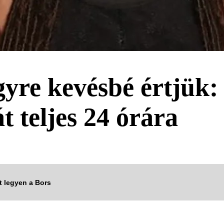
gyre kevésbé értjük:
 teljes 24 órára
tt legyen a Bors