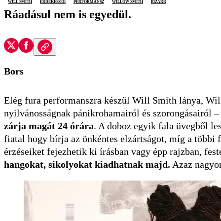
Will Smith
érdekesség
performansz
Willow Smith
bizarr
Ráadásul nem is egyedül.
Bors
Elég fura performanszra készül Will Smith lánya, Wil
nyilvánosságnak pánikrohamairól és szorongásairól 
zárja magát 24 órára
. A doboz egyik fala üvegből le
fiatal hogy bírja az önkéntes elzártságot, míg a többi
érzéseiket fejezhetik ki írásban vagy épp rajzban, fes
hangokat, sikolyokat kiadhatnak majd.
Azaz nagyon