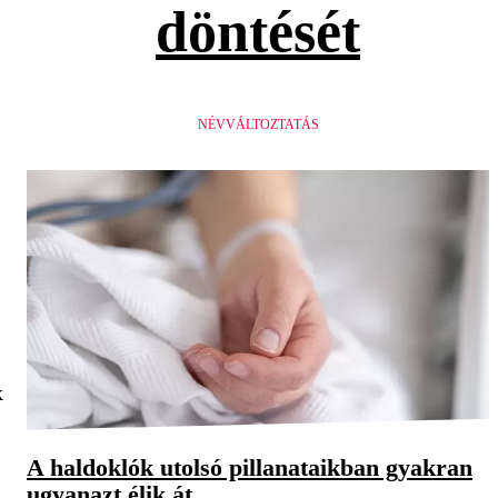
döntését
NÉVVÁLTOZTATÁS
k
A haldoklók utolsó pillanataikban gyakran
ugyanazt élik át