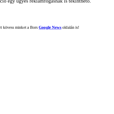
ció egy ügyes reklámfogásnak is tekinthető.
ért kövess minket a Bors
Google News
oldalán is!