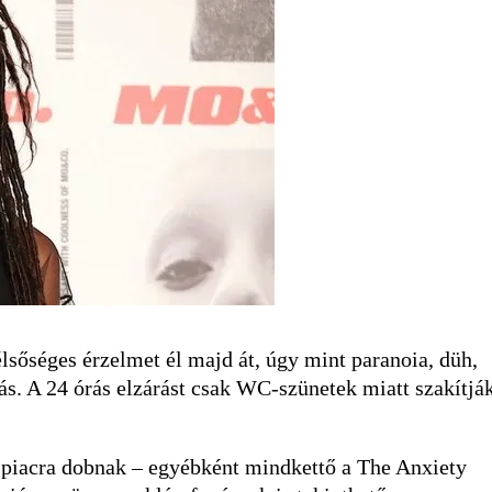
élsőséges érzelmet él majd át, úgy mint paranoia, düh,
ás. A 24 órás elzárást csak WC-szünetek miatt szakítjá
 piacra dobnak – egyébként mindkettő a The Anxiety