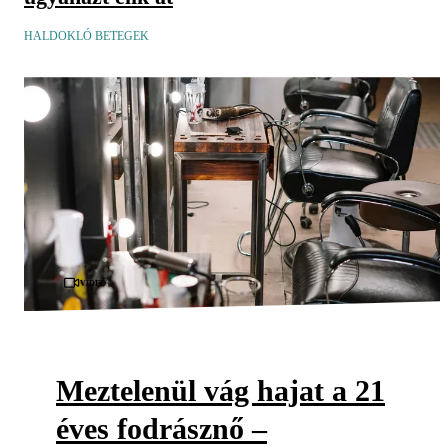
HALDOKLÓ BETEGEK
Videó
Meztelenül vág hajat a 21
éves fodrásznő –