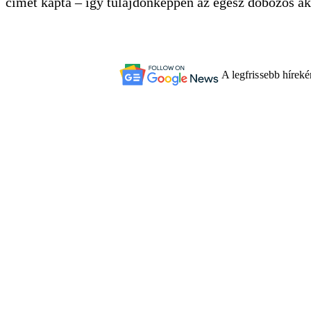
címet kapta – így tulajdonképpen az egész dobozos ak
A legfrissebb hírek