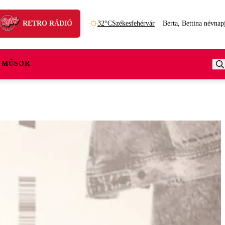
RETRO RÁDIÓ
32°C
Székesfehérvár
Berta, Bettina névnap
 MŰSOR