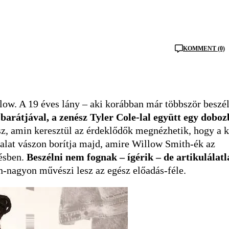
KOMMENT (0)
low. A 19 éves lány – aki korábban már többször beszél
–
barátjával, a zenész Tyler Cole-lal együtt egy doboz
sz, amin keresztül az érdeklődők megnézhetik, hogy a k
 falat vászon borítja majd, amire Willow Smith-ék az
tésben.
Beszélni nem fognak – ígérik – de artikulálatl
-nagyon művészi lesz az egész előadás-féle.