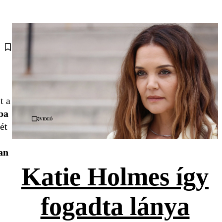
t a
ba
Videó
ét
an
Katie Holmes így
fogadta lánya