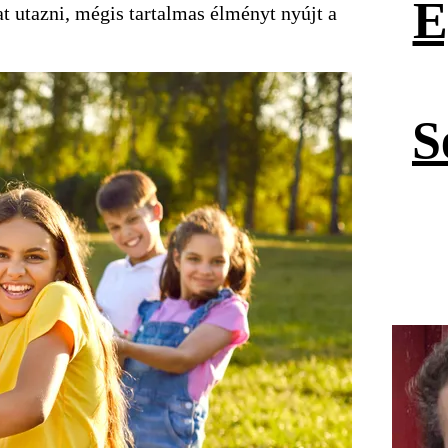
E
t utazni, mégis tartalmas élményt nyújt a
S