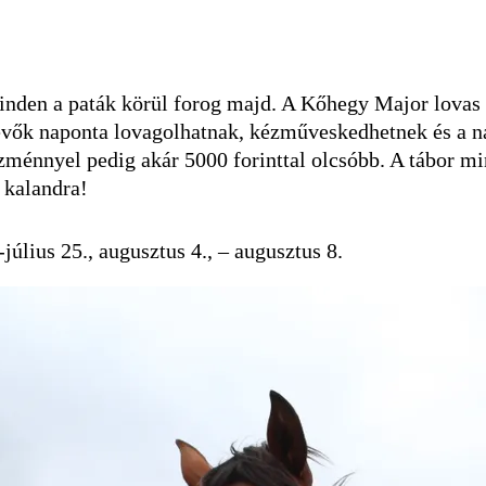
minden a paták körül forog majd. A Kőhegy Major lovas
evők naponta lovagolhatnak, kézműveskedhetnek és a nap
ezménnyel pedig akár 5000 forinttal olcsóbb. A tábor mi
a kalandra!
-július 25., augusztus 4., – augusztus 8.