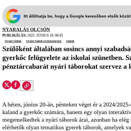
Itt állíthatja be, hogy a Google keresőben elsők közö
NYARALÁS OLCSÓN
PUBLIKÁLÁS:
2025. JÚNIUS 18. 08:45
nyári tábor
nyári tábor gyerekeknek
tábor
Szülőként általában sosincs annyi szabadsá
gyerkőc felügyelete az iskolai szünetben. S
pénztárcabarát nyári táborokat szervez a 
A héten, június 20-án, pénteken véget ér a 2024/2025-
kaland a gyerkőc számára, hanem egy olyan interaktív 
megemelkedtek a nyári táborok árai, azonban ha elég
elérhetők olyan tematikus gyerek táborok, amelyek va