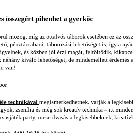
es összegért pihenhet a gyerkőc
örül mozog, míg az ottalvós táborok esetében ez az össze
ő, pénztárcabarát táborozási lehetőséget is, így a nyár
gyelnek, és közben jól érzi magát, feltöltődik, kikapcso
k néhány kiváló lehetőséget, de mindemellett érdemes 
an van!
bor
le technikával
megismerkedhetnek. várják a legkisebb
yök, zsenília és még sok kreatív technika – itt minden
sasjáték party, meseolvasás a legkisebbeknek, kreatívk
éntek, 8:00-16:15 óra között