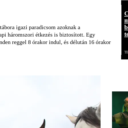
C
m
b
 tábora igazi paradicsom azoknak a
t
i háromszori étkezés is biztosított. Egy
nden reggel 8 órakor indul, és délután 16 órakor
T