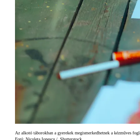
Az alkotó táborokban a gyerekek megismerkedhetnek a kézműves fogl
Fotó: Nicoleta Ionescu / Shutterstock