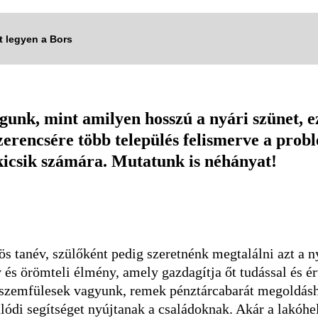
tt legyen a Bors
gunk, mint amilyen hosszú a nyári szünet, e
zerencsére több település felismerve a probl
kicsik számára. Mutatunk is néhányat!
ös tanév, szülőként pedig szeretnénk megtalálni azt a 
és örömteli élmény, amely gazdagítja őt tudással és ér
 szemfülesek vagyunk, remek pénztárcabarát megoldásh
lódi segítséget nyújtanak a családoknak. Akár a lakóh