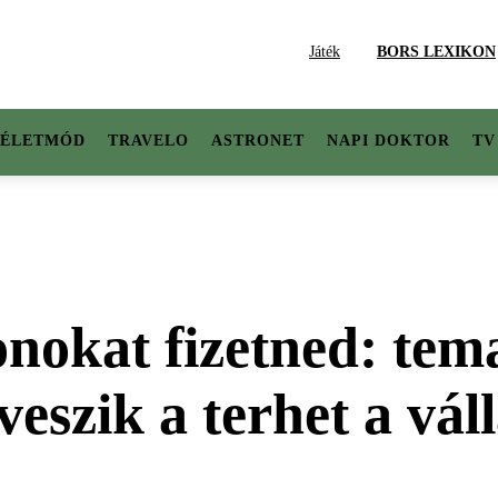
Játék
BORS LEXIKON
ÉLETMÓD
TRAVELO
ASTRONET
NAPI DOKTOR
TV
nokat fizetned: tem
eszik a terhet a vál