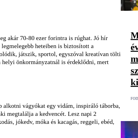
M
g akár 70-80 ezer forintra is rúghat. Jó hír
é
 legmelegebb heteiben is biztosított a
lódik, játszik, sportol, egyszóval kreatívan tölti
m
a helyi önkormányzatnál is érdeklődni, mert
s
k
FOD
 alkotni vágyókat egy vidám, inspiráló táborba,
ki megtalálja a kedvencét. Lesz napi 2
odás, jókedv, móka és kacagás, reggeli, ebéd,