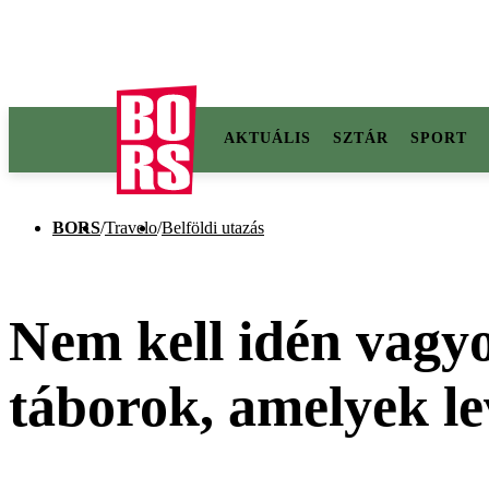
AKTUÁLIS
SZTÁR
SPORT
BORS
/
Travelo
/
Belföldi utazás
Nem kell idén vagyo
táborok, amelyek lev