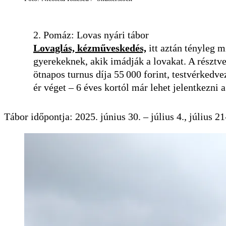
2. Pomáz: Lovas nyári tábor
Lovaglás, kézműveskedés,
itt aztán tényleg 
gyerekeknek, akik imádják a lovakat. A résztv
ötnapos turnus díja 55 000 forint, testvérkedv
ér véget – 6 éves kortól már lehet jelentkezni 
Tábor időpontja: 2025. június 30. – július 4., július 21