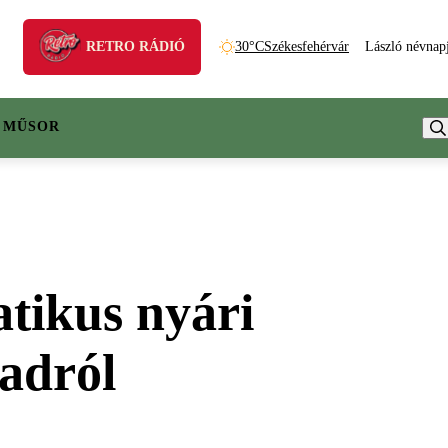
RETRO RÁDIÓ
30°C
Székesfehérvár
László névnap
 MŰSOR
atikus nyári
ladról