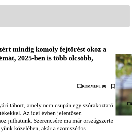
zért mindig komoly fejtörést okoz a
émát, 2025-ben is több olcsóbb,
KOMMENT (0)
nyári tábort, amely nem csupán egy szórakoztató
tékekkel. Az idei évben jelentősen
oz juthatunk. Szerencsére ma már országszerte
elyünk közelében, akár a szomszédos