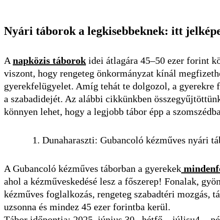
Nyári táborok a legkisebbeknek: itt jelkép
A
napközis táborok
idei átlagára 45–50 ezer forint k
viszont, hogy rengeteg önkormányzat kínál megfizethet
gyerekfelügyelet. Amíg tehát te dolgozol, a gyerekre fi
a szabadidejét. Az alábbi cikkünkben összegyűjtöttün
könnyen lehet, hogy a legjobb tábor épp a szomszédb
1. Dunaharaszti: Gubancoló kézműves nyári tá
A Gubancoló kézműves táborban a gyerekek
mindenfé
ahol a kézműveskedésé lesz a főszerep! Fonalak, gyöng
kézműves foglalkozás, rengeteg szabadtéri mozgás, tár
uzsonna és mindez 45 ezer forintba kerül.
Tábor időpontja: 2025. június 30., hétfő – júlisu4-., p