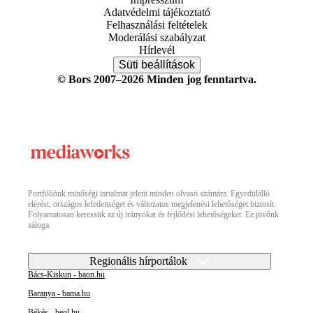
Adatvédelmi tájékoztató
Felhasználási feltételek
Moderálási szabályzat
Hírlevél
Süti beállítások
© Bors 2007–2026 Minden jog fenntartva.
Portfóliónk minőségi tartalmat jelent minden olvasó számára. Egyedülálló
elérést, országos lefedettséget és változatos megjelenési lehetőséget biztosít.
Folyamatosan keressük az új irányokat és fejlődési lehetőségeket. Ez jövőnk
záloga.
Regionális hírportálok
Bács-Kiskun - baon.hu
Baranya - bama.hu
Békés - beol.hu