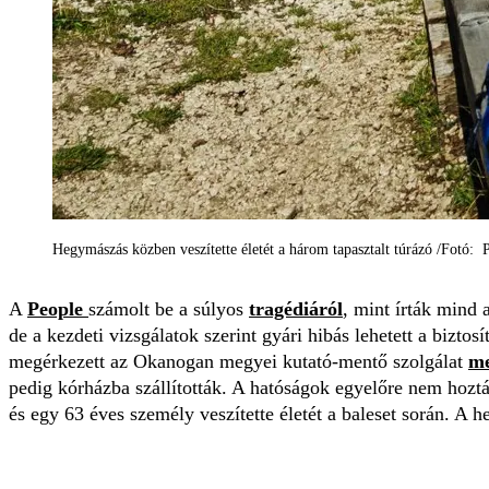
Hegymászás közben veszítette életét a három tapasztalt túrázó /Fotó: P
A
People
számolt be a súlyos
tragédiáról
, mint írták mind 
de a kezdeti vizsgálatok szerint gyári hibás lehetett a bizt
megérkezett az Okanogan megyei kutató-mentő szolgálat
me
pedig kórházba szállították. A hatóságok egyelőre nem hozt
és egy 63 éves személy veszítette életét a baleset során. A h