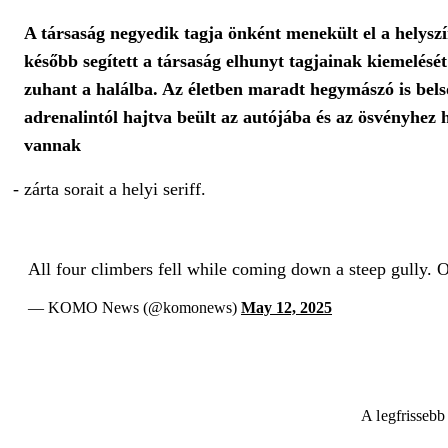
A társaság negyedik tagja önként menekült el a helysz
később segített a társaság elhunyt tagjainak kiemelésé
zuhant a halálba. Az életben maradt hegymászó is belső 
adrenalintól hajtva beült az autójába és az ösvényhez 
vannak
- zárta sorait a helyi seriff.
All four climbers fell while coming down a steep gully. 
— KOMO News (@komonews)
May 12, 2025
A legfrissebb