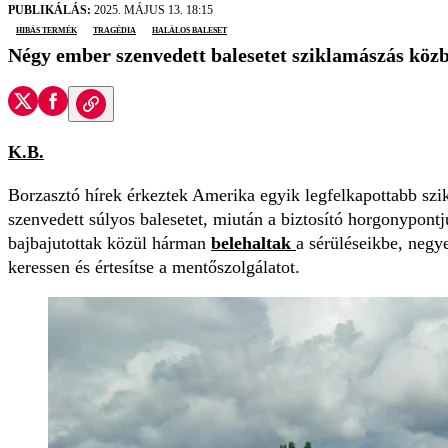
PUBLIKÁLÁS:
2025. MÁJUS 13. 18:15
hibás termék
tragédia
halálos baleset
Négy ember szenvedett balesetet sziklamászás köz
K.B.
Borzasztó hírek érkeztek Amerika egyik legfelkapottabb sz
szenvedett súlyos balesetet, miután a biztosító horgonypon
bajbajutottak közül hárman
belehaltak
a sérüléseikbe, negye
keressen és értesítse a mentőszolgálatot.