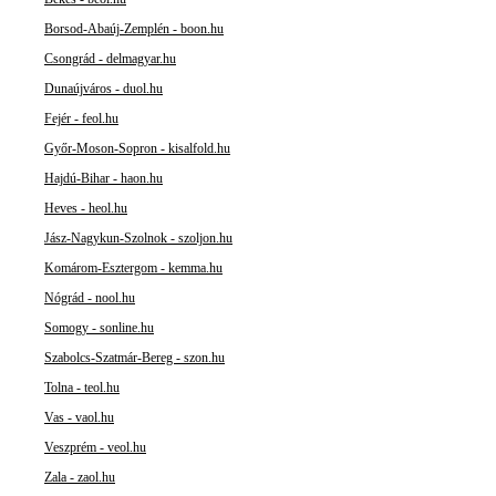
Borsod-Abaúj-Zemplén - boon.hu
Csongrád - delmagyar.hu
Dunaújváros - duol.hu
Fejér - feol.hu
Győr-Moson-Sopron - kisalfold.hu
Hajdú-Bihar - haon.hu
Heves - heol.hu
Jász-Nagykun-Szolnok - szoljon.hu
Komárom-Esztergom - kemma.hu
Nógrád - nool.hu
Somogy - sonline.hu
Szabolcs-Szatmár-Bereg - szon.hu
Tolna - teol.hu
Vas - vaol.hu
Veszprém - veol.hu
Zala - zaol.hu