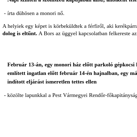
- írta dühösen a monori nő.
A helyiek egy képet is körbeküldtek a férfiről, aki kerékpárr
dolog is eltűnt.
A Bors az üggyel kapcsolatban felkereste az
Február 13-án, egy monori ház előtt parkoló gépkocsi h
említett ingatlan előtt február 14-én hajnalban, egy m
indított eljárást ismeretlen tettes ellen
- közölte lapunkkal a Pest Vármegyei Rendőr-főkapitánysá