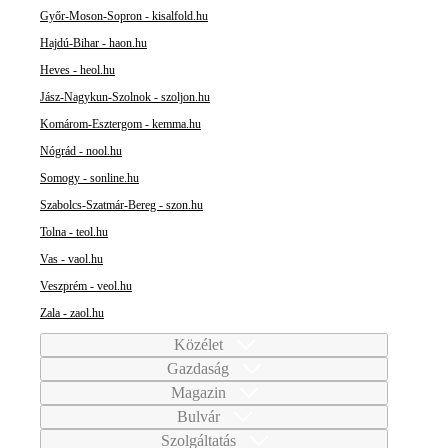
Győr-Moson-Sopron - kisalfold.hu
Hajdú-Bihar - haon.hu
Heves - heol.hu
Jász-Nagykun-Szolnok - szoljon.hu
Komárom-Esztergom - kemma.hu
Nógrád - nool.hu
Somogy - sonline.hu
Szabolcs-Szatmár-Bereg - szon.hu
Tolna - teol.hu
Vas - vaol.hu
Veszprém - veol.hu
Zala - zaol.hu
Közélet
Gazdaság
Magazin
Bulvár
Szolgáltatás