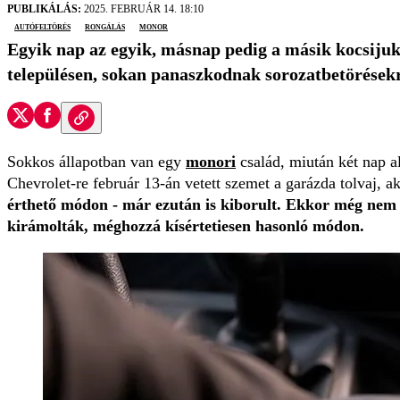
PUBLIKÁLÁS:
2025. FEBRUÁR 14. 18:10
autófeltörés
rongálás
Monor
Egyik nap az egyik, másnap pedig a másik kocsijuka
településen, sokan panaszkodnak sorozatbetörések
Sokkos állapotban van egy
monori
család, miután két nap ala
Chevrolet-re február 13-án vetett szemet a garázda tolvaj, ak
érthető módon - már ezután is kiborult. Ekkor még nem i
kirámolták, méghozzá kísértetiesen hasonló módon.