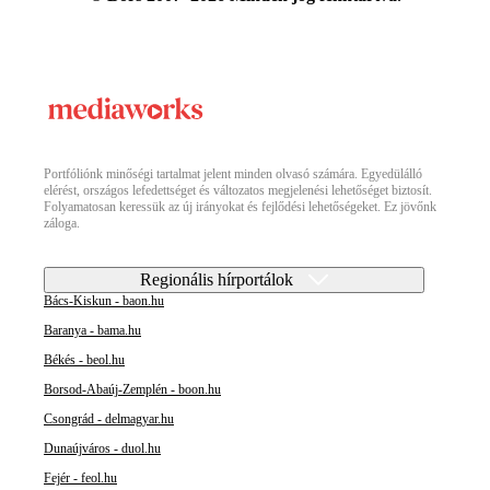
Portfóliónk minőségi tartalmat jelent minden olvasó számára. Egyedülálló
elérést, országos lefedettséget és változatos megjelenési lehetőséget biztosít.
Folyamatosan keressük az új irányokat és fejlődési lehetőségeket. Ez jövőnk
záloga.
Regionális hírportálok
Bács-Kiskun - baon.hu
Baranya - bama.hu
Békés - beol.hu
Borsod-Abaúj-Zemplén - boon.hu
Csongrád - delmagyar.hu
Dunaújváros - duol.hu
Fejér - feol.hu