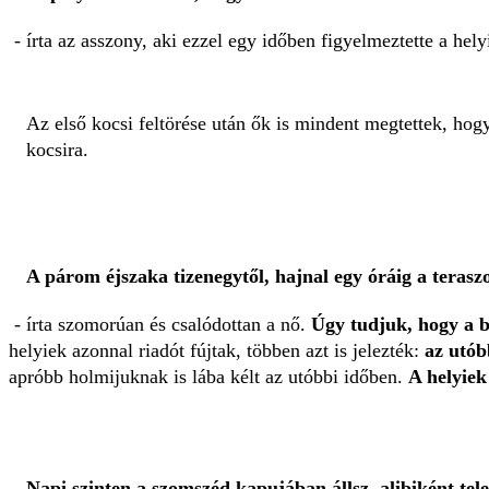
- írta az asszony, aki ezzel egy időben figyelmeztette a hel
Az első kocsi feltörése után ők is mindent megtettek, hogy
kocsira.
A párom éjszaka tizenegytől, hajnal egy óráig a teraszo
- írta szomorúan és csalódottan a nő.
Úgy tudjuk, hogy a 
helyiek azonnal riadót fújtak, többen azt is jelezték:
az utób
apróbb holmijuknak is lába kélt az utóbbi időben.
A helyiek
Napi szinten a szomszéd kapujában állsz, alibiként t