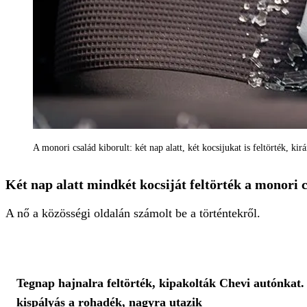
A monori család kiborult: két nap alatt, két kocsijukat is feltörték, ki
Két nap alatt mindkét kocsiját feltörték a monori 
A nő a közösségi oldalán számolt be a történtekről.
Tegnap hajnalra feltörték, kipakolták Chevi autónkat.
kispályás a rohadék, nagyra utazik