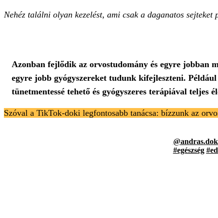
Nehéz találni olyan kezelést, ami csak a daganatos sejteket p
Azonban fejlődik az orvostudomány és egyre jobban me
egyre jobb gyógyszereket tudunk kifejleszteni. Például 
tünetmentessé tehető és gyógyszeres terápiával teljes é
Szóval a TikTok-doki legfontosabb tanácsa: bízzunk az or
@andras.dok
#egészség
#ed