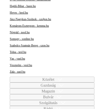
Hajdú-Bihar - haon.hu
Heves - heol.hu
Jász-Nagykun-Szolnok - szoljon.hu
Komárom-Esztergom - kemma.hu
Nógrád - nool.hu
Somogy - sonline.hu
Szabolcs-Szatmár-Bereg - szon.hu
Tolna - teol.hu
Vas - vaol.hu
Veszprém - veol.hu
Zala - zaol.hu
Közélet
Gazdaság
Magazin
Bulvár
Szolgáltatás
Rádió