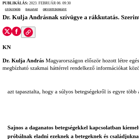
PUBLIKÁLÁS:
2023. FEBRUÁR 06. 09:30
gyógymód
daganat
orvostudomány
Dr. Kulja Andrásnak szívügye a rákkutatás. Szerin
KN
Dr. Kulja András
Magyarországon először hozott létre egé
megbízható szakmai háttérrel rendelkező információkat köz
azt tapasztalta, hogy a súlyos betegségekről is egyre több á
Sajnos a daganatos betegségekkel kapcsolatban kiemel
próbálnak eladni ezeknek a betegeknek és családjuknak