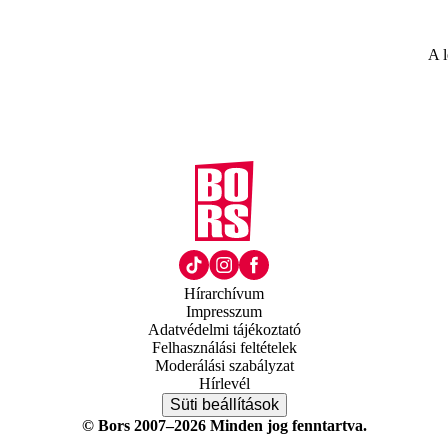
A l
Hírarchívum
Impresszum
Adatvédelmi tájékoztató
Felhasználási feltételek
Moderálási szabályzat
Hírlevél
Süti beállítások
© Bors 2007–2026 Minden jog fenntartva.