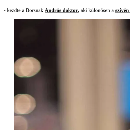
- kezdte a Borsnak
András doktor
, aki különösen a
szívén