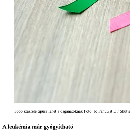
Több százféle típusa lehet a daganatoknak Fotó: Jo Panuwat D / Shutt
A leukémia már gyógyítható