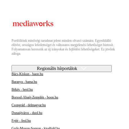
Portfóliónk minőségi tartalmat jelent minden olvasó számára. Egyedülálló
elérést, országos lefedettséget és változatos megjelenési lehetőséget biztosít.
Folyamatosan keressük az új irányokat és fejlődési lehetőségeket. Ez jövőnk
záloga.
Regionális hírportálok
Bács-Kiskun - baon.hu
Baranya - bama.hu
Békés - beol.hu
Borsod-Abaúj-Zemplén - boon.hu
Csongrád - delmagyar.hu
Dunaújváros - duol.hu
Fejér - feol.hu
Győr-Moson-Sopron - kisalfold.hu