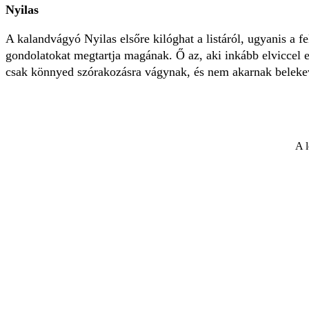
Nyilas
A kalandvágyó Nyilas elsőre kilóghat a listáról, ugyanis a 
gondolatokat megtartja magának. Ő az, aki inkább elviccel 
csak könnyed szórakozásra vágynak, és nem akarnak beleke
A l