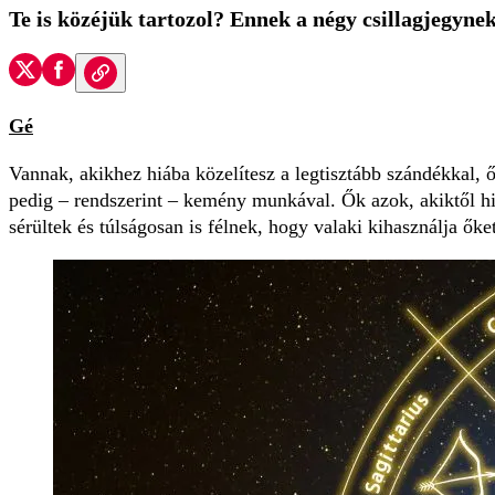
Te is közéjük tartozol? Ennek a négy csillagjegynek
Gé
Vannak, akikhez hiába közelítesz a legtisztább szándékkal,
pedig – rendszerint – kemény munkával. Ők azok, akiktől hiá
sérültek és túlságosan is félnek, hogy valaki kihasználja őke