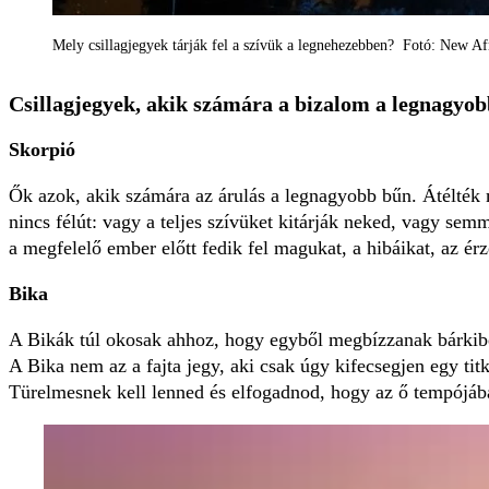
Mely csillagjegyek tárják fel a szívük a legnehezebben? Fotó: New Afr
Csillagjegyek, akik számára a bizalom a legnagyob
Skorpió
Ők azok, akik számára az árulás a legnagyobb bűn. Átélték m
nincs félút: vagy a teljes szívüket kitárják neked, vagy se
a megfelelő ember előtt fedik fel magukat, a hibáikat, az ér
Bika
A Bikák túl okosak ahhoz, hogy egyből megbízzanak bárkibe
A Bika nem az a fajta jegy, aki csak úgy kifecsegjen egy titk
Türelmesnek kell lenned és elfogadnod, hogy az ő tempójáb