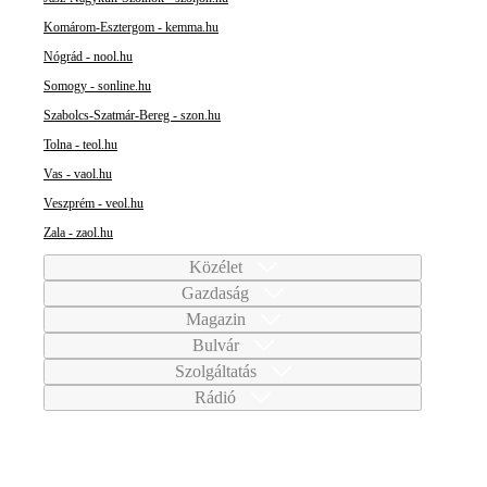
Komárom-Esztergom - kemma.hu
Nógrád - nool.hu
Somogy - sonline.hu
Szabolcs-Szatmár-Bereg - szon.hu
Tolna - teol.hu
Vas - vaol.hu
Veszprém - veol.hu
Zala - zaol.hu
Közélet
Gazdaság
Magazin
Bulvár
Szolgáltatás
Rádió