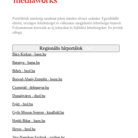
Portfóliónk minőségi tartalmat jelent minden olvasó számára. Egyedülálló
elérést, országos lefedettséget és változatos megjelenési lehetőséget biztosít.
Folyamatosan keressük az új irányokat és fejlődési lehetőségeket. Ez jövőnk
záloga.
Regionális hírportálok
Bács-Kiskun - baon.hu
Baranya - bama.hu
Békés - beol.hu
Borsod-Abaúj-Zemplén - boon.hu
Csongrád - delmagyar.hu
Dunaújváros - duol.hu
Fejér - feol.hu
Győr-Moson-Sopron - kisalfold.hu
Hajdú-Bihar - haon.hu
Heves - heol.hu
Jász-Nagykun-Szolnok - szoljon.hu