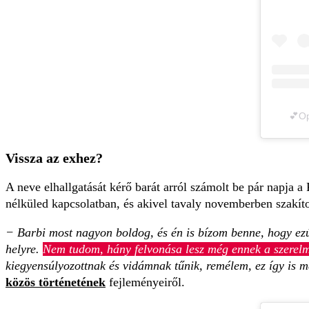
💕Op
Vissza az exhez?
A neve elhallgatását kérő barát arról számolt be pár napja 
nélküled kapcsolatban, és akivel tavaly novemberben szakíto
− Barbi most nagyon boldog, és én is bízom benne, hogy ezút
helyre.
Nem tudom, hány felvonása lesz még ennek a szerelmi
kiegyensúlyozottnak és vidámnak tűnik, remélem, ez így is 
közös történetének
fejleményeiről.