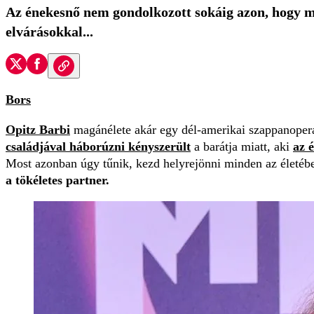
Az énekesnő nem gondolkozott sokáig azon, hogy mil
elvárásokkal...
Bors
Opitz Barbi
magánélete akár egy dél-amerikai szappanoperáb
családjával háborúzni kényszerült
a barátja miatt, aki
az é
Most azonban úgy tűnik, kezd helyrejönni minden az életében,
a tökéletes partner.