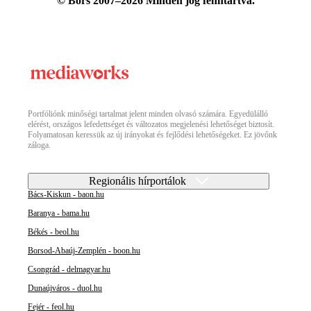
© Bors 2007–2026 Minden jog fenntartva.
Portfóliónk minőségi tartalmat jelent minden olvasó számára. Egyedülálló
elérést, országos lefedettséget és változatos megjelenési lehetőséget biztosít.
Folyamatosan keressük az új irányokat és fejlődési lehetőségeket. Ez jövőnk
záloga.
Regionális hírportálok
Bács-Kiskun - baon.hu
Baranya - bama.hu
Békés - beol.hu
Borsod-Abaúj-Zemplén - boon.hu
Csongrád - delmagyar.hu
Dunaújváros - duol.hu
Fejér - feol.hu