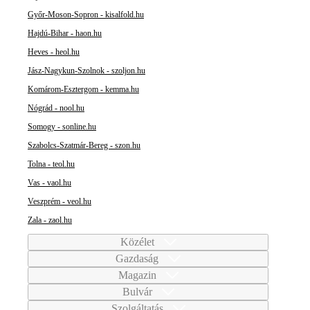
Győr-Moson-Sopron - kisalfold.hu
Hajdú-Bihar - haon.hu
Heves - heol.hu
Jász-Nagykun-Szolnok - szoljon.hu
Komárom-Esztergom - kemma.hu
Nógrád - nool.hu
Somogy - sonline.hu
Szabolcs-Szatmár-Bereg - szon.hu
Tolna - teol.hu
Vas - vaol.hu
Veszprém - veol.hu
Zala - zaol.hu
Közélet
Gazdaság
Magazin
Bulvár
Szolgáltatás