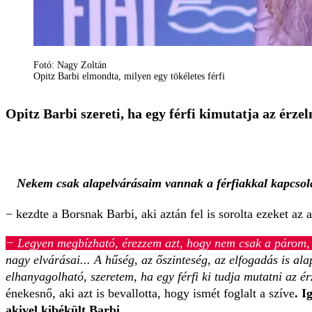
Fotó: Nagy Zoltán
Opitz Barbi elmondta, milyen egy tökéletes férfi
Opitz Barbi szereti, ha egy férfi kimutatja az érze
Nekem csak alapelvárásaim vannak a férfiakkal kapcsol
− kezdte a Borsnak Barbi, aki aztán fel is sorolta ezeket az 
− Legyen megbízható, érezzem azt, hogy nem csak a párom, 
nagy elvárásai... A hűség, az őszinteség, az elfogadás is al
elhanyagolható, szeretem, ha egy férfi ki tudja mutatni az 
énekesnő, aki azt is bevallotta, hogy ismét foglalt a szíve
. I
akivel kibékült Barbi.