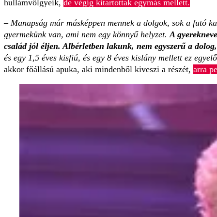
hullámvölgyeik,
de végig kitartottak egymás mellett.
– Manapság már másképpen mennek a dolgok, sok a futó kala
gyermekünk van, ami nem egy könnyű helyzet.
A gyerekneve
család jól éljen. Albérletben lakunk, nem egyszerű a dolog
és egy 1,5 éves kisfiú, és egy 8 éves kislány mellett ez egyel
akkor főállású apuka, aki mindenből kiveszi a részét,
arra p