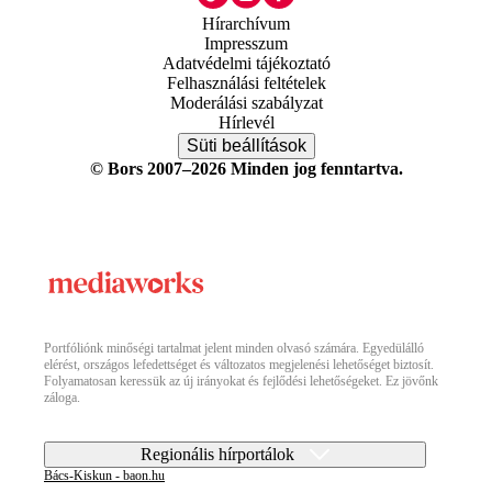
Hírarchívum
Impresszum
Adatvédelmi tájékoztató
Felhasználási feltételek
Moderálási szabályzat
Hírlevél
Süti beállítások
© Bors 2007–2026 Minden jog fenntartva.
Portfóliónk minőségi tartalmat jelent minden olvasó számára. Egyedülálló
elérést, országos lefedettséget és változatos megjelenési lehetőséget biztosít.
Folyamatosan keressük az új irányokat és fejlődési lehetőségeket. Ez jövőnk
záloga.
Regionális hírportálok
Bács-Kiskun - baon.hu