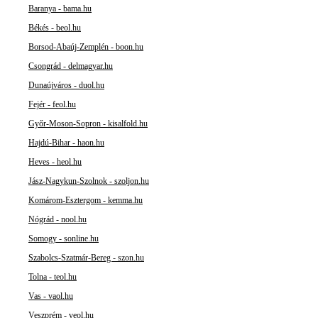
Baranya - bama.hu
Békés - beol.hu
Borsod-Abaúj-Zemplén - boon.hu
Csongrád - delmagyar.hu
Dunaújváros - duol.hu
Fejér - feol.hu
Győr-Moson-Sopron - kisalfold.hu
Hajdú-Bihar - haon.hu
Heves - heol.hu
Jász-Nagykun-Szolnok - szoljon.hu
Komárom-Esztergom - kemma.hu
Nógrád - nool.hu
Somogy - sonline.hu
Szabolcs-Szatmár-Bereg - szon.hu
Tolna - teol.hu
Vas - vaol.hu
Veszprém - veol.hu