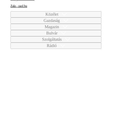
Zala - zaol.hu
Közélet
Gazdaság
Magazin
Bulvár
Szolgáltatás
Rádió