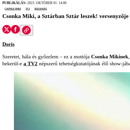
PUBLIKÁLÁS:
2023. OKTÓBER 01. 14:00
Csonka Miki
TV2
házasság
Csonka Miki, a Sztárban Sztár leszek! versenyzője
Doris
Szeretet, hála és győzelem – ez a mottója
Csonka Mikinek
bekerül-e
a TV2
népszerű tehetségkutatójának élő show-jába