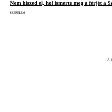
Nem hiszed el, hol ismerte meg a férjét a S
SZERELEM
A l