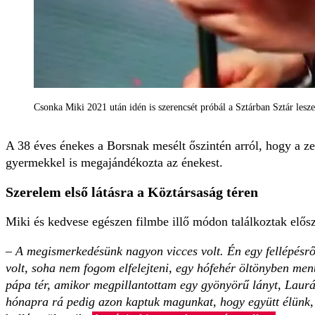
Csonka Miki 2021 után idén is szerencsét próbál a Sztárban Sztár les
A 38 éves énekes a Borsnak mesélt őszintén arról, hogy a z
gyermekkel is megajándékozta az énekest.
Szerelem első látásra a Köztársaság téren
Miki és kedvese egészen filmbe illő módon találkoztak elős
– A megismerkedésünk nagyon vicces volt. Én egy fellépésr
volt, soha nem fogom elfelejteni, egy hófehér öltönyben me
pápa tér, amikor megpillantottam egy gyönyörű lányt, Laurá
hónapra rá pedig azon kaptuk magunkat, hogy együtt élünk, 