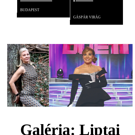
BUDAPEST
Videó
GÁSPÁR VIRÁG
Galéria
Galéria: Liptai