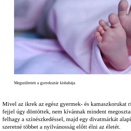
Megszültetett a gyereksztár kisbabája
Mivel az ikrek az egész gyermek- és kamaszkorukat ri
fejjel úgy döntöttek, nem kívánnak mindent megosztan
felhagy a színészkedéssel, majd egy divatmárkát alap
szeretné többet a nyilvánosság előtt élni az életét.