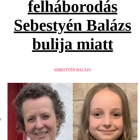
felháborodás
Sebestyén Balázs
bulija miatt
SEBESTYÉN BALÁZS
y