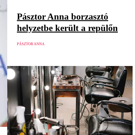
Pásztor Anna borzasztó
helyzetbe került a repülőn
PÁSZTOR ANNA
Videó