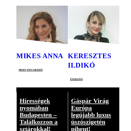
MIKES ANNA
KERESZTES
ILDIKÓ
profi táncoktató
énekesnő
Hírességek
Gáspár Virág
nyomában
Európa
Budapesten –
legújabb luxus
Találkozzon a
úszószigetén
sztárokkal!
pihent!