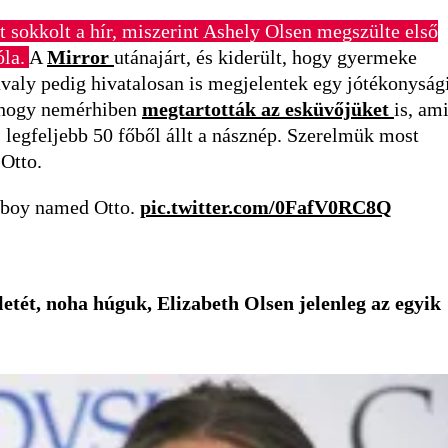
t sokkolt a hír, miszerint Ashely Olsen megszülte első
óla.
A
Mirror
utánajárt, és kiderült, hogy gyermeke
avaly pedig hivatalosan is megjelentek egy jótékonyság
, hogy nemérhiben
megtartották az esküvőjüket
is, am
 legfeljebb 50 főből állt a násznép. Szerelmük most
 Otto.
by boy named Otto.
pic.twitter.com/0FafV0RC8Q
etét, noha húguk, Elizabeth Olsen jelenleg az egyik