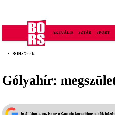
AKTUÁLIS
SZTÁR
SPORT
BORS
/
Celeb
Gólyahír: megszüle
Itt állíthatja be, hogy a Google keresőben elsők közö