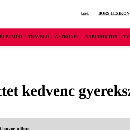
Játék
BORS LEXIKON
ÉLETMÓD
TRAVELO
ASTRONET
NAPI DOKTOR
TV
ttet kedvenc gyereks
tt legyen a Bors