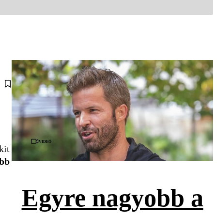
Videó
kit
őbb
Egyre nagyobb a