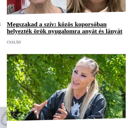
Megszakad a szív: közös koporsóban
i
helyezték örök nyugalomra anyát és lányát
i
CSALÁD