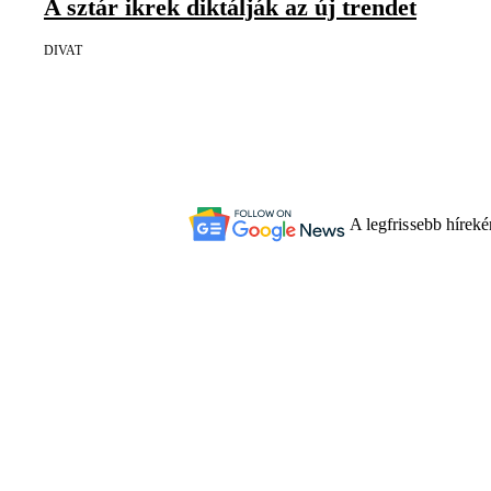
A sztár ikrek diktálják az új trendet
DIVAT
A legfrissebb hírek