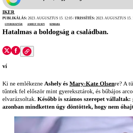
IKER
PUBLIKÁLÁS:
2023. AUGUSZTUS 15. 12:05
/
FRISSÍTÉS:
2023. AUGUSZTUS 15. 
gyereksztár
Ashely Olsen
kisbaba
Hatalmas a boldogság a családban.
ví
Ki ne emlékezne
Ashely és
Mary-Kate Olsen
re? A t
tűntek fel először mint gyereksztárok, és bűbájos ar
elvarázsoltak.
Később is számos szerepet vállaltak: 
azonban mindketten úgy döntöttek, hogy nem óhaj