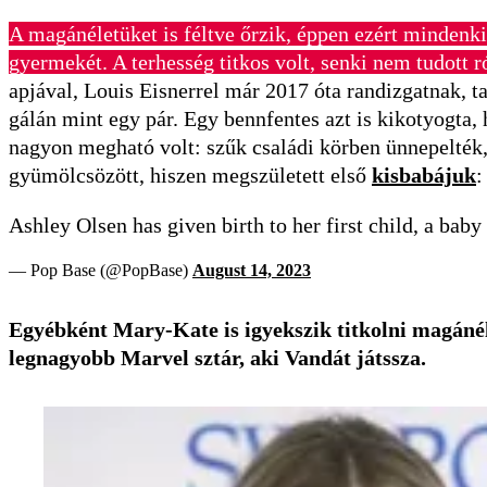
A magánéletüket is féltve őrzik, éppen ezért mindenki
gyermekét. A terhesség titkos volt, senki nem tudott r
apjával, Louis Eisnerrel már 2017 óta randizgatnak, t
gálán mint egy pár. Egy bennfentes azt is kikotyogta
nagyon megható volt: szűk családi körben ünnepelték,
gyümölcsözött, hiszen megszületett első
kisbabájuk
:
Ashley Olsen has given birth to her first child, a ba
— Pop Base (@PopBase)
August 14, 2023
Egyébként Mary-Kate is igyekszik titkolni magánél
legnagyobb Marvel sztár, aki Vandát játssza.