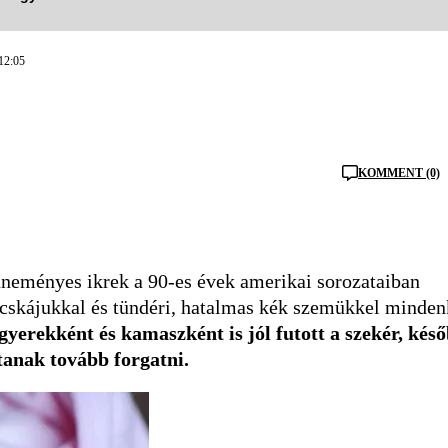
12:05
KOMMENT (0)
üneményes ikrek a 90-es évek amerikai sorozataiban
cocskájukkal és tündéri, hatalmas kék szemükkel minden
gyerekként és kamaszként is jól futott a szekér, kés
tanak tovább forgatni.