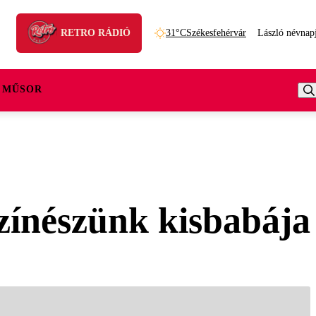
RETRO RÁDIÓ
31°C
Székesfehérvár
László névnap
 MŰSOR
zínészünk kisbabája