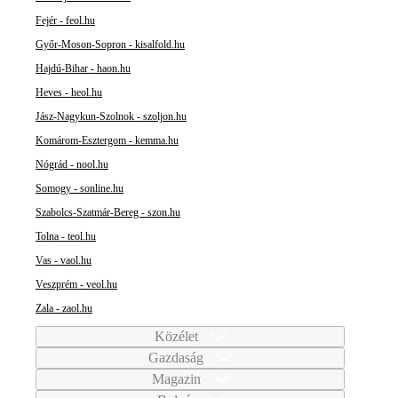
Fejér - feol.hu
Győr-Moson-Sopron - kisalfold.hu
Hajdú-Bihar - haon.hu
Heves - heol.hu
Jász-Nagykun-Szolnok - szoljon.hu
Komárom-Esztergom - kemma.hu
Nógrád - nool.hu
Somogy - sonline.hu
Szabolcs-Szatmár-Bereg - szon.hu
Tolna - teol.hu
Vas - vaol.hu
Veszprém - veol.hu
Zala - zaol.hu
Közélet
Gazdaság
Magazin