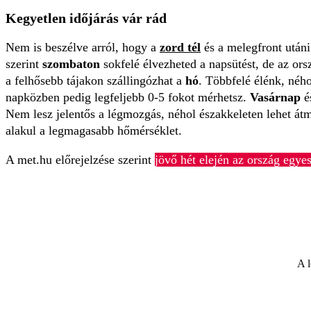
Kegyetlen időjárás vár rád
Nem is beszélve arról, hogy a
zord tél
és a melegfront után
szerint
szombaton
sokfelé élvezheted a napsütést, de az or
a felhősebb tájakon szállingózhat a
hó
. Többfelé élénk, ného
napközben pedig legfeljebb 0-5 fokot mérhetsz.
Vasárnap
és
Nem lesz jelentős a légmozgás, néhol északkeleten lehet átm
alakul a legmagasabb hőmérséklet.
A met.hu előrejelzése szerint
jövő hét elején az ország egye
A l