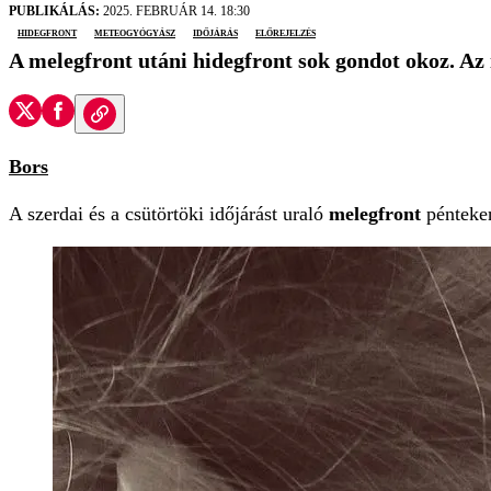
PUBLIKÁLÁS:
2025. FEBRUÁR 14. 18:30
hidegfront
meteogyógyász
időjárás
előrejelzés
A melegfront utáni hidegfront sok gondot okoz. Az
Bors
A szerdai és a csütörtöki időjárást uraló
melegfront
pénteke