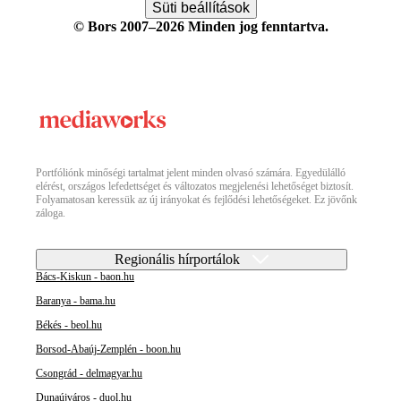
Süti beállítások
© Bors 2007–2026 Minden jog fenntartva.
Portfóliónk minőségi tartalmat jelent minden olvasó számára. Egyedülálló
elérést, országos lefedettséget és változatos megjelenési lehetőséget biztosít.
Folyamatosan keressük az új irányokat és fejlődési lehetőségeket. Ez jövőnk
záloga.
Regionális hírportálok
Bács-Kiskun - baon.hu
Baranya - bama.hu
Békés - beol.hu
Borsod-Abaúj-Zemplén - boon.hu
Csongrád - delmagyar.hu
Dunaújváros - duol.hu