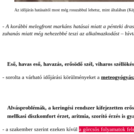
Az időjárás hatásaitól most még rosszabbul lehetsz, mint általában (Ké
- A korábbi melegfront markáns hatásai miatt a pénteki dra
zuhanás miatt még nehezebbé teszi az alkalmazkodást
– hívt
Eső, havas eső, havazás, erősödő szél, viharos széllök
- sorolta a várható időjárási körülményeket a
meteogyógyás
Alvásproblémák, a keringési rendszer kifejezetten erős
mellkasi diszkomfort érzet, aritmia, szorító érzés is g
- a szakember szerint ezeken kívül
a görcsös folyamatok fel