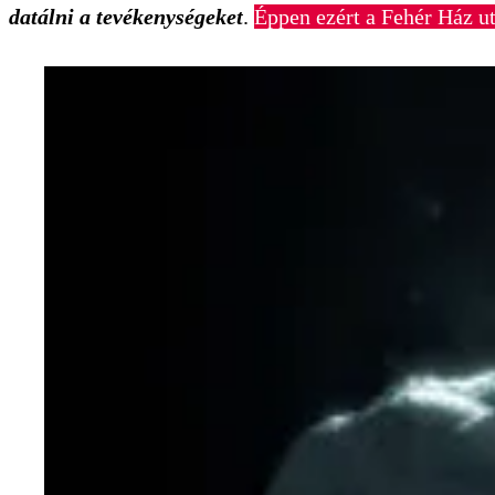
datálni a tevékenységeket
.
Éppen ezért a Fehér Ház u