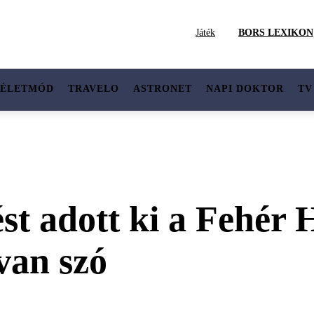
Játék
BORS LEXIKON
ÉLETMÓD
TRAVELO
ASTRONET
NAPI DOKTOR
TV
ést adott ki a Fehér
van szó