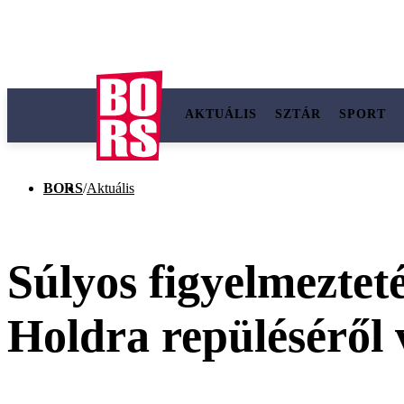
AKTUÁLIS
SZTÁR
SPORT
BORS
/
Aktuális
Súlyos figyelmeztet
Holdra repüléséről 