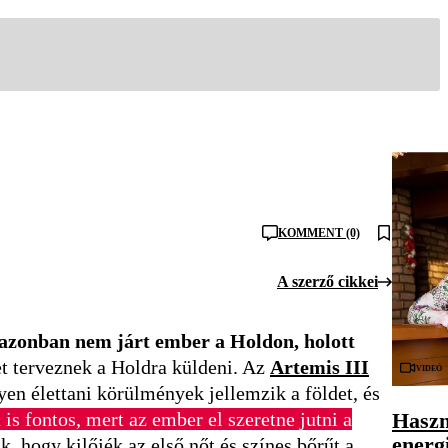
KOMMENT (0)
A szerző cikkei
a azonban nem járt ember a Holdon, holott
t terveznek a Holdra küldeni. Az
Artemis III
Videó
yen élettani körülmények jellemzik a földet, és
Haszn
is fontos, mert az ember el szeretne jutni a
energ
 hogy kilőjék az első nőt és színes bőrűt a