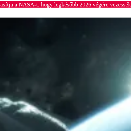
tasítja a NASA-t, hogy legkésőbb 2026 végére vezessék 