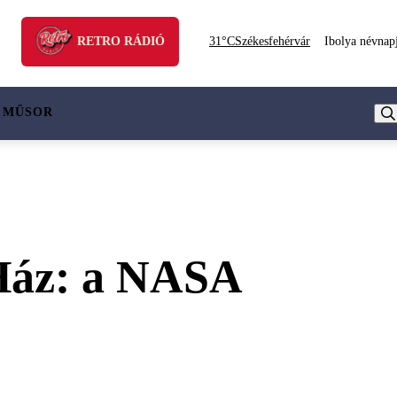
RETRO RÁDIÓ
31°C
Székesfehérvár
Ibolya névnap
 MŰSOR
 Ház: a NASA