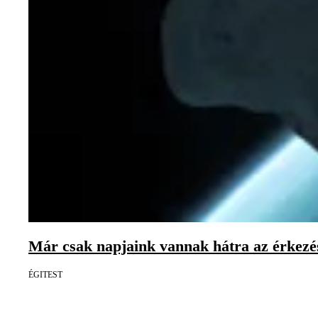
Már csak napjaink vannak hátra az érkezési
ÉGITEST