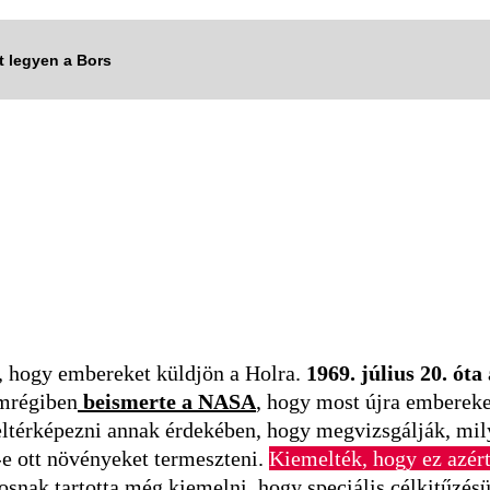
tt legyen a Bors
, hogy embereket küldjön a Holra.
1969. július 20. ót
mrégiben
beismerte a NASA
, hogy most újra embereke
 feltérképezni annak érdekében, hogy megvizsgálják, mil
e-e ott növényeket termeszteni.
Kiemelték, hogy ez azért 
nak tartotta még kiemelni, hogy speciális célkitűzésük,