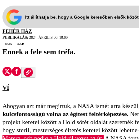
Itt állíthatja be, hogy a Google keresőben elsők közö
FEHÉR HÁZ
PUBLIKÁLÁS:
2024. ÁPRILIS 06. 19:00
NASA
Hold
Ennek a fele sem tréfa.
VÍ
Ahogyan azt már megírtuk, a NASA ismét arra készül
kulcsfontosságú volna az égitest feltérképezése.
Ne
projekt keretei között a Hold sötét oldalát szeretnék
hogy steril, mesterséges éltetés keretei között lehetn
Marsra, oda pedig a Holdról vezet az út.
A NASA fontos