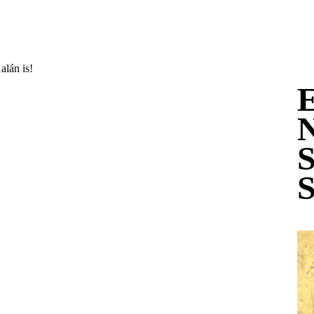
alán is!