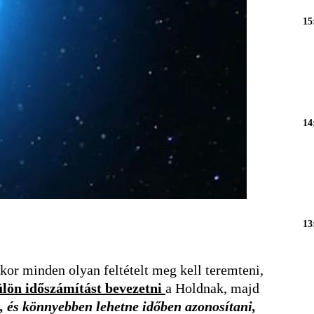
15
14
13
kkor minden olyan feltételt meg kell teremteni,
ülön időszámítást bevezetni
a Holdnak, majd
, és könnyebben lehetne időben azonosítani,