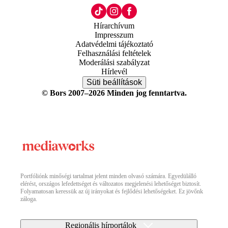
Hírarchívum
Impresszum
Adatvédelmi tájékoztató
Felhasználási feltételek
Moderálási szabályzat
Hírlevél
Süti beállítások
© Bors 2007–2026 Minden jog fenntartva.
Portfóliónk minőségi tartalmat jelent minden olvasó számára. Egyedülálló
elérést, országos lefedettséget és változatos megjelenési lehetőséget biztosít.
Folyamatosan keressük az új irányokat és fejlődési lehetőségeket. Ez jövőnk
záloga.
Regionális hírportálok