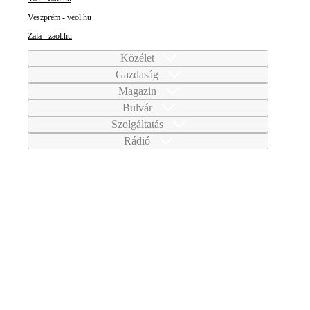
Veszprém - veol.hu
Zala - zaol.hu
Közélet
Gazdaság
Magazin
Bulvár
Szolgáltatás
Rádió