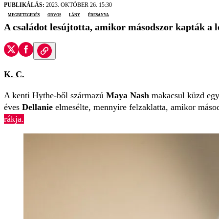
PUBLIKÁLÁS:
2023. OKTÓBER 26. 15:30
megbetegedés
orvos
lány
édesanya
A családot lesújtotta, amikor másodszor kapták a le
K. C.
A kenti Hythe-ből származú
Maya Nash
makacsul küzd eg
éves
Dellanie
elmesélte, mennyire felzaklatta, amikor máso
rákja.