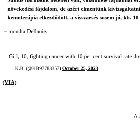
Június harmadik hetében volt, valamiféle fájdalmat érz
növekedési fájdalom, de azért elmentünk kivizsgáltatn
kemoterápia elkezdődött, a visszaesés sosem jó, kb. 10 
– mondta Dellanie.
Girl, 10, fighting cancer with 10 per cent survival rate d
— K.B. (@KB97783357)
October 25, 2023
(VIA)
A l