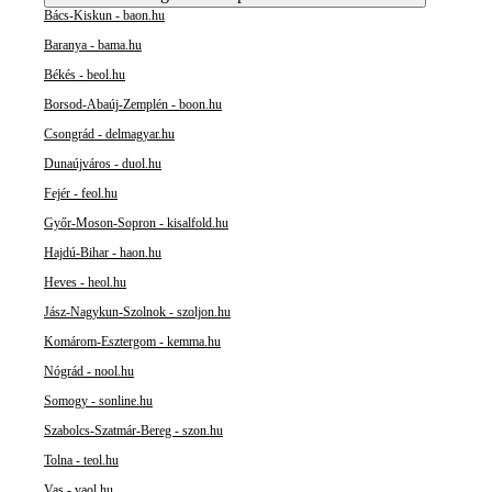
Bács-Kiskun - baon.hu
Baranya - bama.hu
Békés - beol.hu
Borsod-Abaúj-Zemplén - boon.hu
Csongrád - delmagyar.hu
Dunaújváros - duol.hu
Fejér - feol.hu
Győr-Moson-Sopron - kisalfold.hu
Hajdú-Bihar - haon.hu
Heves - heol.hu
Jász-Nagykun-Szolnok - szoljon.hu
Komárom-Esztergom - kemma.hu
Nógrád - nool.hu
Somogy - sonline.hu
Szabolcs-Szatmár-Bereg - szon.hu
Tolna - teol.hu
Vas - vaol.hu