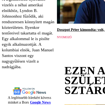
vizelés a néhai amerikai
elnökhöz, Lyndon B.
Johnsonhoz fűződik, aki
rendszeresen könnyített magán
közterületen. Ilyenkor
Doszpot Péter kimondta: volt, 
testőreivel takartatta el magát.
NYOMOZÓ
Egy alkalommal le is pisilte
egyik alkalmazottját. A
kolumbiai elnök, Juan Manuel
Santos viszont egy
nagygyűlésen vizelt a
EZEN 
nadrágjába.
SZÜLE
SZTÁR
A legfrissebb hírekért kövess
minket a Bors
Google News