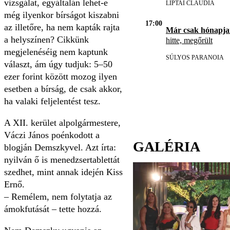
vizsgálat, egyáltalán lehet-e
LIPTAI CLAUDIA
még ilyenkor bírságot kiszabni
17:00
az illetőre, ha nem kapták rajta
Már csak hónapja
a helyszínen? Cikkünk
hitte, megőrült
megjelenéséig nem kaptunk
SÚLYOS PARANOIA
választ, ám úgy tudjuk: 5–50
ezer forint között mozog ilyen
esetben a bírság, de csak akkor,
ha valaki feljelentést tesz.
A XII. kerület alpolgármestere,
Váczi János poénkodott a
GALÉRIA
blogján Demszkyvel. Azt írta:
nyilván ő is menedzsertablettát
szedhet, mint annak idején Kiss
Ernő.
– Remélem, nem folytatja az
ámokfutását – tette hozzá.