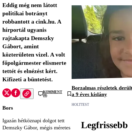
Eddig még nem látott
politikai botrányt
robbantott a cink.hu. A
hírportál ugyanis
rajtakapta Demszky
Gábort, amint
közterületen vizel. A volt
főpolgármester elismerte
tettét és elnézést kért.
Kifizeti a büntetést.
Borzalmas részletek derült
KOMMENT
a 9 éves kislány
(0)
HOLTTEST
Bors
Igazán hétköznapi dolgot tett
Legfrissebb
Demszky Gábor, mégis méretes