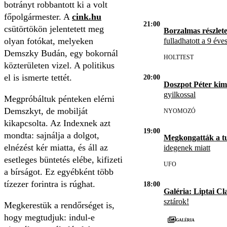
botrányt robbantott ki a volt
főpolgármester. A
cink.hu
21:00
csütörtökön jelentetett meg
Borzalmas részlet
olyan fotókat, melyeken
fulladhatott a 9 éve
Demszky Budán, egy bokornál
HOLTTEST
közterületen vizel. A politikus
el is ismerte tettét.
20:00
Doszpot Péter kim
gyilkossal
Megpróbáltuk pénteken elérni
Demszkyt, de mobilját
NYOMOZÓ
kikapcsolta. Az Indexnek azt
19:00
mondta: sajnálja a dolgot,
Megkongatták a t
elnézést kér miatta, és áll az
idegenek miatt
esetleges büntetés elébe, kifizeti
UFO
a bírságot. Ez egyébként több
tízezer forintra is rúghat.
18:00
Galéria: Liptai Cl
sztárok!
Megkerestük a rendőrséget is,
hogy megtudjuk: indul-e
Galéria