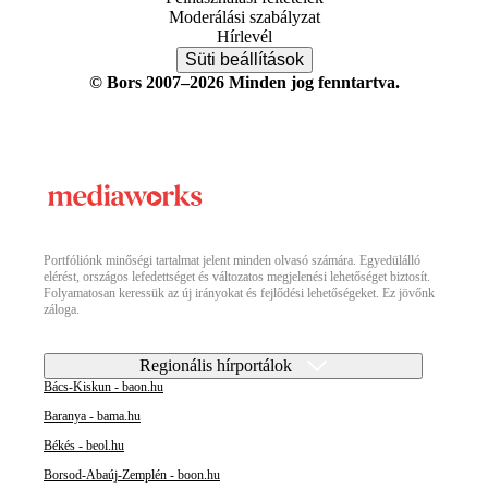
Moderálási szabályzat
Hírlevél
Süti beállítások
© Bors 2007–2026 Minden jog fenntartva.
Portfóliónk minőségi tartalmat jelent minden olvasó számára. Egyedülálló
elérést, országos lefedettséget és változatos megjelenési lehetőséget biztosít.
Folyamatosan keressük az új irányokat és fejlődési lehetőségeket. Ez jövőnk
záloga.
Regionális hírportálok
Bács-Kiskun - baon.hu
Baranya - bama.hu
Békés - beol.hu
Borsod-Abaúj-Zemplén - boon.hu