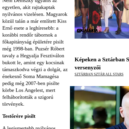
Nem Demszky ugyanis az
egyetlen, akit rajtakaptak
nyilvános vizelésen. Magyarok
közül talán a már említett Kiss
Ernő esete a leghíresebb: a
GALÉRIA
GALÉRIA
GALÉRIA
GALÉRIA
GALÉRIA
GALÉRIA
GALÉRIA
GALÉRIA
GALÉRIA
GALÉRIA
GALÉRIA
GALÉRIA
GALÉRIA
GALÉRIA
GALÉRIA
GALÉRIA
GALÉRIA
GALÉRIA
GALÉRIA
GALÉRIA
GALÉRIA
GALÉRIA
GALÉRIA
GALÉRIA
GALÉRIA
GALÉRIA
GALÉRIA
GALÉRIA
GALÉRIA
GALÉRIA
korábbi rendőr tábornok a
főkapitányság épületére pisilt
még 1998-ban. Puzsér Róbert
tavaly a Hegy­alja Fesztiválon
Képeken a Sztárban S
bukott le, amint egy kocsinak
versenyzői
támaszkodva végzi a dolgát, az
SZTÁRBAN SZTÁR ALL STARS
énekesnő Soma Mamagésa
pedig még 2007-ben pisilte
körbe Los Angelest, mert
felháborították a szigorú
törvények.
Testőrére pisilt
A legismertebb nyilvános