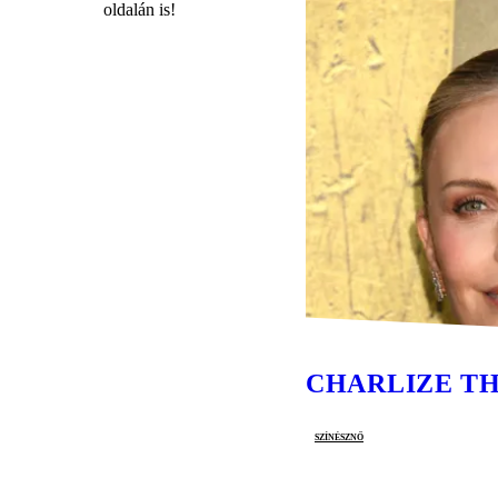
oldalán is!
CHARLIZE T
színésznő