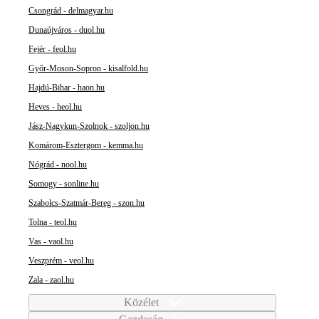
Csongrád - delmagyar.hu
Dunaújváros - duol.hu
Fejér - feol.hu
Győr-Moson-Sopron - kisalfold.hu
Hajdú-Bihar - haon.hu
Heves - heol.hu
Jász-Nagykun-Szolnok - szoljon.hu
Komárom-Esztergom - kemma.hu
Nógrád - nool.hu
Somogy - sonline.hu
Szabolcs-Szatmár-Bereg - szon.hu
Tolna - teol.hu
Vas - vaol.hu
Veszprém - veol.hu
Zala - zaol.hu
Közélet