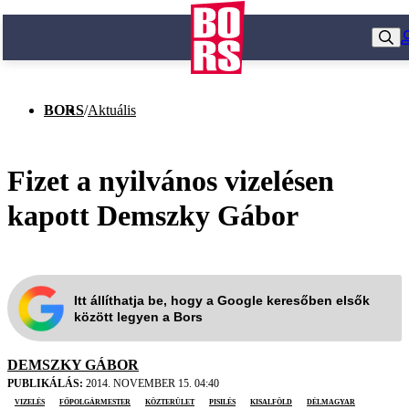
BORS
/
Aktuális
Fizet a nyilvános vizelésen
kapott Demszky Gábor
Itt állíthatja be, hogy a Google keresőben elsők
között legyen a Bors
DEMSZKY GÁBOR
PUBLIKÁLÁS:
2014. NOVEMBER 15. 04:40
vizelés
főpolgármester
közterület
pisilés
Kisalföld
Délmagyar