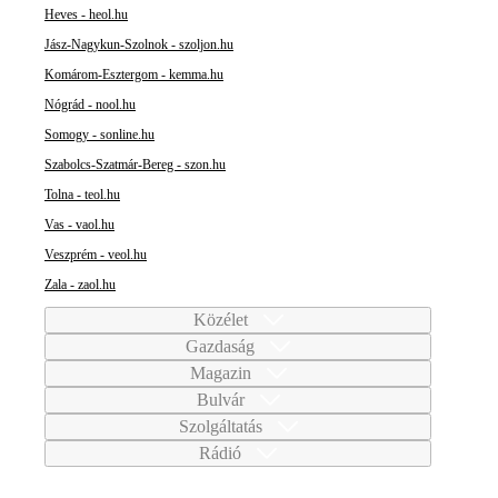
Heves - heol.hu
Jász-Nagykun-Szolnok - szoljon.hu
Komárom-Esztergom - kemma.hu
Nógrád - nool.hu
Somogy - sonline.hu
Szabolcs-Szatmár-Bereg - szon.hu
Tolna - teol.hu
Vas - vaol.hu
Veszprém - veol.hu
Zala - zaol.hu
Közélet
Gazdaság
Magazin
Bulvár
Szolgáltatás
Rádió