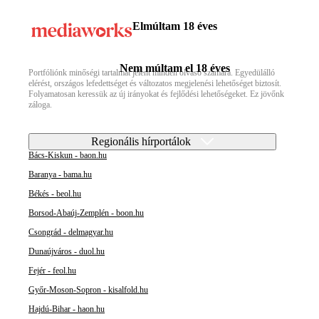
Elmúltam 18 éves
Nem múltam el 18 éves
Portfóliónk minőségi tartalmat jelent minden olvasó számára. Egyedülálló
elérést, országos lefedettséget és változatos megjelenési lehetőséget biztosít.
Folyamatosan keressük az új irányokat és fejlődési lehetőségeket. Ez jövőnk
záloga.
Regionális hírportálok
Bács-Kiskun - baon.hu
Baranya - bama.hu
Békés - beol.hu
Borsod-Abaúj-Zemplén - boon.hu
Csongrád - delmagyar.hu
Dunaújváros - duol.hu
Fejér - feol.hu
Győr-Moson-Sopron - kisalfold.hu
Hajdú-Bihar - haon.hu