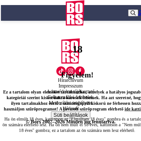
18
Figyelem!
Hírarchívum
Impresszum
Adatvédelmi tájékoztató
Ez a tartalom olyan elemeket tartalmazhat, amelyek a hatályos jogsza
Felhasználási feltételek
kategóriái szerint kiskorúakra károsak lehetnek. Ha azt szeretné, hog
Moderálási szabályzat
ilyen tartalmakhoz erről a számítógépről kiskorú ne férhessen hozz
Hírlevél
használjon szűrőprogramot! A javasolt szűrőprogram elérhető
ide katt
Süti beállítások
Ha ön elmúlt 18 éves, kattintson az "Elmúltam 18 éves" gombra és a tartal
© Bors 2007–2026 Minden jog fenntartva.
ön számára elérhető lesz. Ha ön nem múlt el 18 éves, kattintson a "Nem múl
18 éves" gombra; ez a tartalom az ön számára nem lesz elérhető.