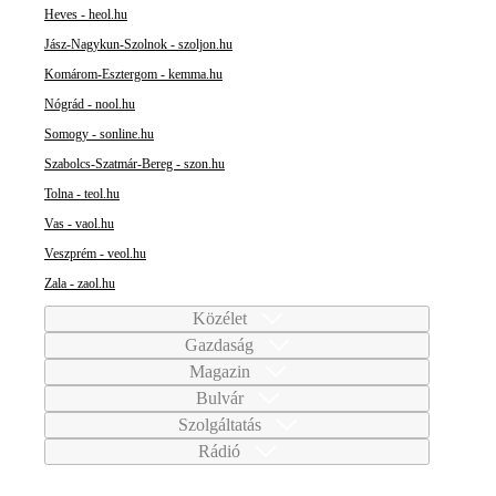
Heves - heol.hu
Jász-Nagykun-Szolnok - szoljon.hu
Komárom-Esztergom - kemma.hu
Nógrád - nool.hu
Somogy - sonline.hu
Szabolcs-Szatmár-Bereg - szon.hu
Tolna - teol.hu
Vas - vaol.hu
Veszprém - veol.hu
Zala - zaol.hu
Közélet
Gazdaság
Magazin
Bulvár
Szolgáltatás
Rádió