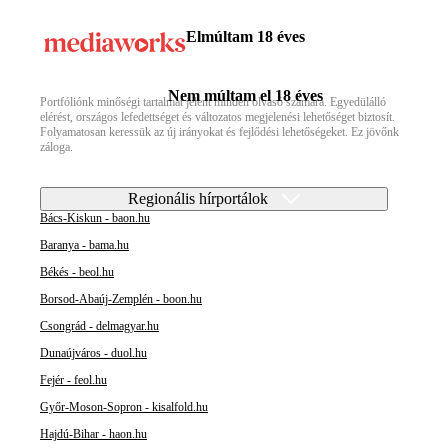
Elmúltam 18 éves
Nem múltam el 18 éves
Portfóliónk minőségi tartalmat jelent minden olvasó számára. Egyedülálló
elérést, országos lefedettséget és változatos megjelenési lehetőséget biztosít.
Folyamatosan keressük az új irányokat és fejlődési lehetőségeket. Ez jövőnk
záloga.
Regionális hírportálok
Bács-Kiskun - baon.hu
Baranya - bama.hu
Békés - beol.hu
Borsod-Abaúj-Zemplén - boon.hu
Csongrád - delmagyar.hu
Dunaújváros - duol.hu
Fejér - feol.hu
Győr-Moson-Sopron - kisalfold.hu
Hajdú-Bihar - haon.hu